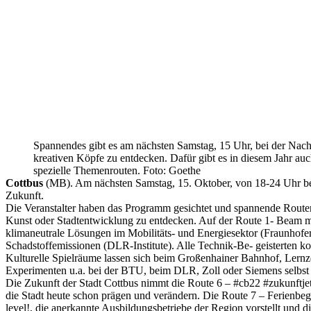
Spannendes gibt es am nächsten Samstag, 15 Uhr, bei der Nach
kreativen Köpfe zu entdecken. Dafür gibt es in diesem Jahr au
spezielle Themenrouten. Foto: Goethe
Cottbus
(MB). Am nächsten Samstag, 15. Oktober, von 18-24 Uhr beg
Zukunft.
Die Veranstalter haben das Programm gesichtet und spannende Routen 
Kunst oder Stadtentwicklung zu entdecken. Auf der Route 1- Beam me 
klimaneutrale Lösungen im Mobilitäts- und Energiesektor (Fraunhof
Schadstoffemissionen (DLR-Institute). Alle Technik-Be- geisterte
Kulturelle Spielräume lassen sich beim Großenhainer Bahnhof, Lernzen
Experimenten u.a. bei der BTU, beim DLR, Zoll oder Siemens selbst 
Die Zukunft der Stadt Cottbus nimmt die Route 6 – #cb22 #zukunftjet
die Stadt heute schon prägen und verändern. Die Route 7 – Ferienbegi
level!, die anerkannte Ausbildungsbetriebe der Region vorstellt und