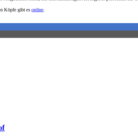
en Köpfe gibt es
online
.
of