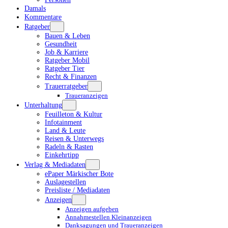
Damals
Kommentare
Ratgeber
Bauen & Leben
Gesundheit
Job & Karriere
Ratgeber Mobil
Ratgeber Tier
Recht & Finanzen
Trauerratgeber
Traueranzeigen
Unterhaltung
Feuilleton & Kultur
Infotainment
Land & Leute
Reisen & Unterwegs
Radeln & Rasten
Einkehrtipp
Verlag & Mediadaten
ePaper Märkischer Bote
Auslagestellen
Preisliste / Mediadaten
Anzeigen
Anzeigen aufgeben
Annahmestellen Kleinanzeigen
Danksagungen und Traueranzeigen