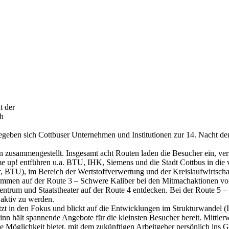
t der
ch
eben sich Cottbuser Unternehmen und Institutionen zur 14. Nacht der
zusammengestellt. Insgesamt acht Routen laden die Besucher ein, vers
up! entführen u.a. BTU, IHK, Siemens und die Stadt Cottbus in die virt
er, BTU), im Bereich der Wertstoffverwertung und der Kreislaufwirt
n kommen auf der Route 3 – Schwere Kaliber bei den Mitmachaktionen
trum und Staatstheater auf der Route 4 entdecken. Bei der Route 5 – F
aktiv zu werden.
zt in den Fokus und blickt auf die Entwicklungen im Strukturwandel (
nn hält spannende Angebote für die kleinsten Besucher bereit. Mittler
 die Möglichkeit bietet, mit dem zukünftigen Arbeitgeber persönlich in