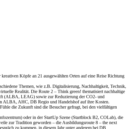
 kreativen Köpfe an 21 ausgewählten Orten auf eine Reise Richtung
chiedene Themen, wie z.B. Digitalisierung, Nachhaltigkeit, Technik,
uelle Realität. Die Route 2 – Think green! thematisiert nachhaltige
schaft (ALBA, LEAG) sowie zur Reduzierung der CO2- und
 von ALBA, AHC, DB Regio und Handelshof auf ihre Kosten.
ühle die Zukunft sind die Besucher gefragt, bei den vielfältigen
Infozentrum) oder in der StartUp Szene (Startblock B2, COLab), die
weile zur Tradition geworden – die Ausbildungsroute 8 – the next
s Gespräch zu kommen, in diesem Jahr unter anderem bei DB