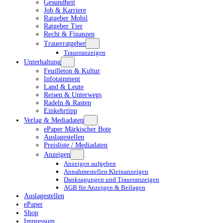
Gesundheit
Job & Karriere
Ratgeber Mobil
Ratgeber Tier
Recht & Finanzen
Trauerratgeber
Traueranzeigen
Unterhaltung
Feuilleton & Kultur
Infotainment
Land & Leute
Reisen & Unterwegs
Radeln & Rasten
Einkehrtipp
Verlag & Mediadaten
ePaper Märkischer Bote
Auslagestellen
Preisliste / Mediadaten
Anzeigen
Anzeigen aufgeben
Annahmestellen Kleinanzeigen
Danksagungen und Traueranzeigen
AGB für Anzeigen & Beilagen
Auslagestellen
ePaper
Shop
Impressum