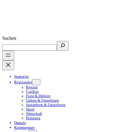
Suchen
Startseite
Regionales
Region
Cottbus
Forst & Döbern
Guben & Umgebung
Spremberg & Umgebung
Sport
Wirtschaft
Personen
Damals
Kommentare