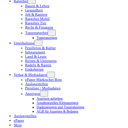
Ratgeber
Bauen & Leben
Gesundheit
Job & Karriere
Ratgeber Mobil
Ratgeber Tier
Recht & Finanzen
Trauerratgeber
Traueranzeigen
Unterhaltung
Feuilleton & Kultur
Infotainment
Land & Leute
Reisen & Unterwegs
Radeln & Rasten
Einkehrtipp
Verlag & Mediadaten
ePaper Märkischer Bote
Auslagestellen
Preisliste / Mediadaten
Anzeigen
Anzeigen aufgeben
Annahmestellen Kleinanzeigen
Danksagungen und Traueranzeigen
AGB für Anzeigen & Beilagen
Auslagestellen
ePaper
Shop