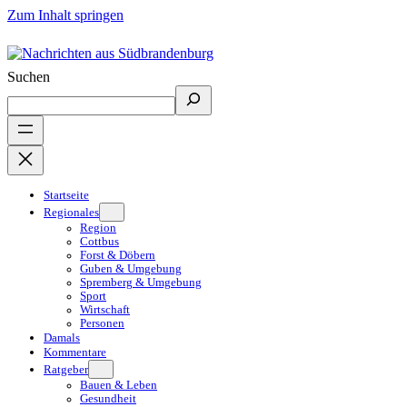
Zum Inhalt springen
Suchen
Startseite
Regionales
Region
Cottbus
Forst & Döbern
Guben & Umgebung
Spremberg & Umgebung
Sport
Wirtschaft
Personen
Damals
Kommentare
Ratgeber
Bauen & Leben
Gesundheit