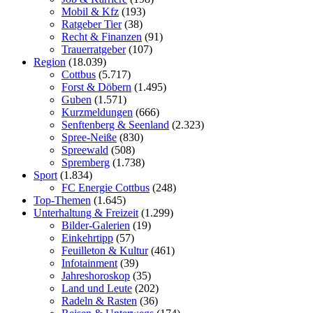
Mobil & Kfz
(193)
Ratgeber Tier
(38)
Recht & Finanzen
(91)
Trauerratgeber
(107)
Region
(18.039)
Cottbus
(5.717)
Forst & Döbern
(1.495)
Guben
(1.571)
Kurzmeldungen
(666)
Senftenberg & Seenland
(2.323)
Spree-Neiße
(830)
Spreewald
(508)
Spremberg
(1.738)
Sport
(1.834)
FC Energie Cottbus
(248)
Top-Themen
(1.645)
Unterhaltung & Freizeit
(1.299)
Bilder-Galerien
(19)
Einkehrtipp
(57)
Feuilleton & Kultur
(461)
Infotainment
(39)
Jahreshoroskop
(35)
Land und Leute
(202)
Radeln & Rasten
(36)