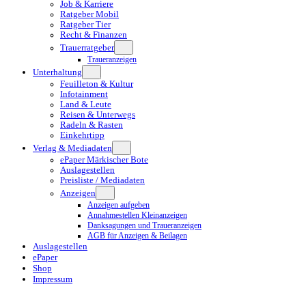
Job & Karriere
Ratgeber Mobil
Ratgeber Tier
Recht & Finanzen
Trauerratgeber
Traueranzeigen
Unterhaltung
Feuilleton & Kultur
Infotainment
Land & Leute
Reisen & Unterwegs
Radeln & Rasten
Einkehrtipp
Verlag & Mediadaten
ePaper Märkischer Bote
Auslagestellen
Preisliste / Mediadaten
Anzeigen
Anzeigen aufgeben
Annahmestellen Kleinanzeigen
Danksagungen und Traueranzeigen
AGB für Anzeigen & Beilagen
Auslagestellen
ePaper
Shop
Impressum