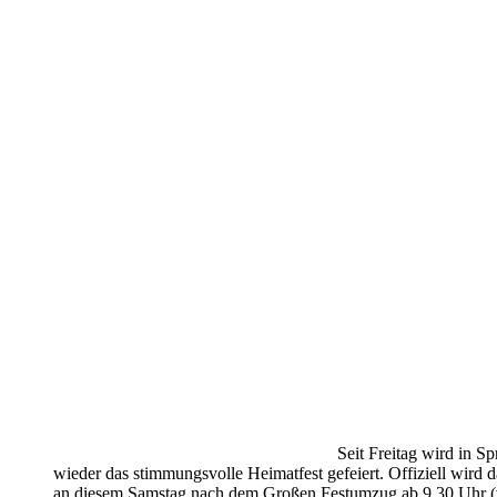
Seit Freitag wird in S
wieder das stimmungsvolle Heimatfest gefeiert. Offiziell wird d
an diesem Samstag nach dem Großen Festumzug ab 9.30 Uhr (