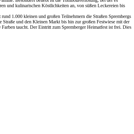
milie. Besonders beliebt ist die Tombolaverlosung, bei der es
aren und kulinarischen Köstlichkeiten an, von süßen Leckereien bis
t rund 1.000 kleinen und großen Teilnehmern die Straßen Sprembergs
ge Straße und den Kleinen Markt bis hin zur großen Festwiese mit der
arben taucht. Der Eintritt zum Spremberger Heimatfest ist frei. Dies