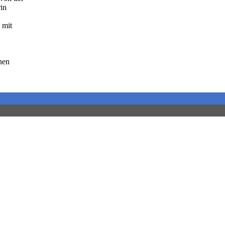
in
 mit
nen