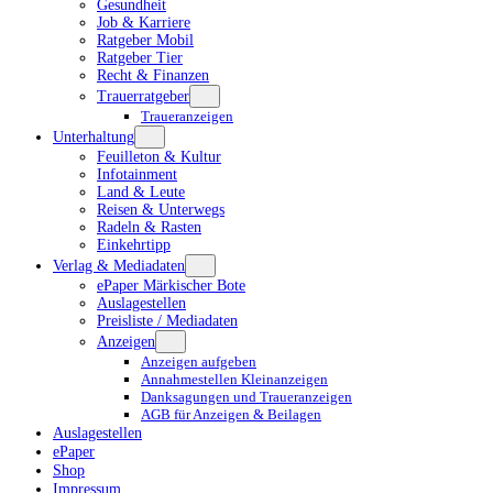
Gesundheit
Job & Karriere
Ratgeber Mobil
Ratgeber Tier
Recht & Finanzen
Trauerratgeber
Traueranzeigen
Unterhaltung
Feuilleton & Kultur
Infotainment
Land & Leute
Reisen & Unterwegs
Radeln & Rasten
Einkehrtipp
Verlag & Mediadaten
ePaper Märkischer Bote
Auslagestellen
Preisliste / Mediadaten
Anzeigen
Anzeigen aufgeben
Annahmestellen Kleinanzeigen
Danksagungen und Traueranzeigen
AGB für Anzeigen & Beilagen
Auslagestellen
ePaper
Shop
Impressum