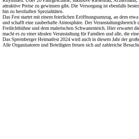
Rhythmen. Über 20 Fahrgeschäfte, inklusive Riesenrad, Achterbahn, K
attraktive Preise zu gewinnen gibt. Die Versorgung ist ebenfalls best
hin zu herzhaften Spezialitäten.
Das Fest startet mit einem feierlichen Eröffnungsumzug, an dem et
und schafft eine zauberhafte Atmosphäre. Der Veranstaltungsbereich e
Freilichtbühne und dem malerischen Schwanenteich. Hier erwartet die
macht es zu einer idealen Veranstaltung für Familien und alle, die ei
Das Spremberger Heimatfest 2024 wird auch in diesem Jahr der groß
Alle Organisatoren und Beteiligten freuen sich auf zahlreiche Bes