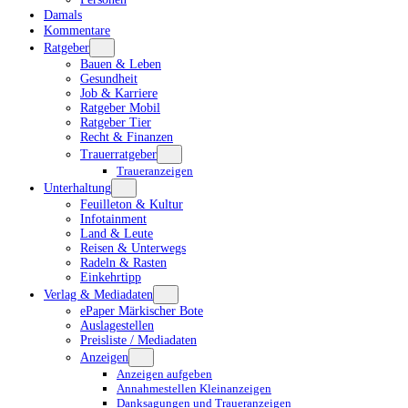
Damals
Kommentare
Ratgeber
Bauen & Leben
Gesundheit
Job & Karriere
Ratgeber Mobil
Ratgeber Tier
Recht & Finanzen
Trauerratgeber
Traueranzeigen
Unterhaltung
Feuilleton & Kultur
Infotainment
Land & Leute
Reisen & Unterwegs
Radeln & Rasten
Einkehrtipp
Verlag & Mediadaten
ePaper Märkischer Bote
Auslagestellen
Preisliste / Mediadaten
Anzeigen
Anzeigen aufgeben
Annahmestellen Kleinanzeigen
Danksagungen und Traueranzeigen