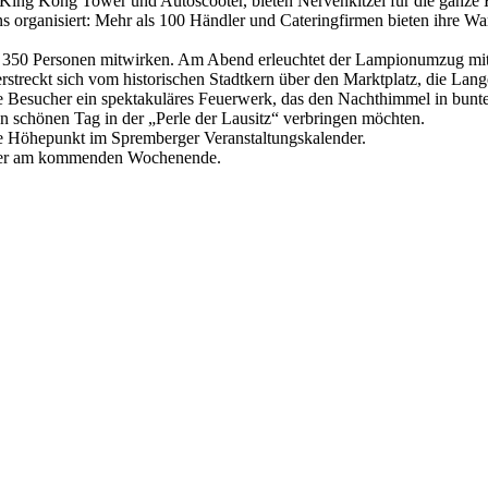
ing Kong Tower und Autoscooter, bieten Nervenkitzel für die ganze Fa
ens organisiert: Mehr als 100 Händler und Cateringfirmen bieten ihre W
wa 350 Personen mitwirken. Am Abend erleuchtet der Lampionumzug mi
rstreckt sich vom historischen Stadtkern über den Marktplatz, die Lan
 Besucher ein spektakuläres Feuerwerk, das den Nachthimmel in bunte F
nen schönen Tag in der „Perle der Lausitz“ verbringen möchten.
e Höhepunkt im Spremberger Veranstaltungskalender.
ucher am kommenden Wochenende.