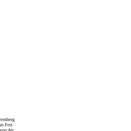
premberg
as Fest
von der