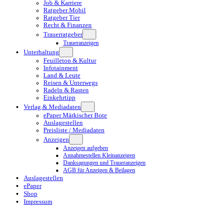
Job & Karriere
Ratgeber Mobil
Ratgeber Tier
Recht & Finanzen
Trauerratgeber
Traueranzeigen
Unterhaltung
Feuilleton & Kultur
Infotainment
Land & Leute
Reisen & Unterwegs
Radeln & Rasten
Einkehrtipp
Verlag & Mediadaten
ePaper Märkischer Bote
Auslagestellen
Preisliste / Mediadaten
Anzeigen
Anzeigen aufgeben
Annahmestellen Kleinanzeigen
Danksagungen und Traueranzeigen
AGB für Anzeigen & Beilagen
Auslagestellen
ePaper
Shop
Impressum