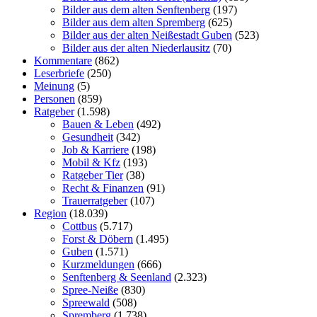
Bilder aus dem alten Senftenberg
(197)
Bilder aus dem alten Spremberg
(625)
Bilder aus der alten Neißestadt Guben
(523)
Bilder aus der alten Niederlausitz
(70)
Kommentare
(862)
Leserbriefe
(250)
Meinung
(5)
Personen
(859)
Ratgeber
(1.598)
Bauen & Leben
(492)
Gesundheit
(342)
Job & Karriere
(198)
Mobil & Kfz
(193)
Ratgeber Tier
(38)
Recht & Finanzen
(91)
Trauerratgeber
(107)
Region
(18.039)
Cottbus
(5.717)
Forst & Döbern
(1.495)
Guben
(1.571)
Kurzmeldungen
(666)
Senftenberg & Seenland
(2.323)
Spree-Neiße
(830)
Spreewald
(508)
Spremberg
(1.738)