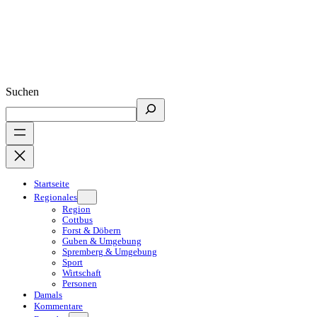
Suchen
Startseite
Regionales
Region
Cottbus
Forst & Döbern
Guben & Umgebung
Spremberg & Umgebung
Sport
Wirtschaft
Personen
Damals
Kommentare