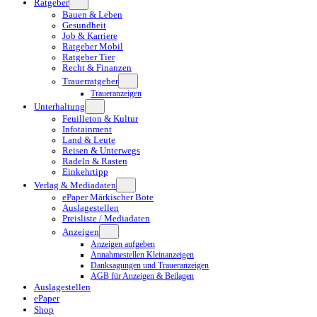
Ratgeber
Bauen & Leben
Gesundheit
Job & Karriere
Ratgeber Mobil
Ratgeber Tier
Recht & Finanzen
Trauerratgeber
Traueranzeigen
Unterhaltung
Feuilleton & Kultur
Infotainment
Land & Leute
Reisen & Unterwegs
Radeln & Rasten
Einkehrtipp
Verlag & Mediadaten
ePaper Märkischer Bote
Auslagestellen
Preisliste / Mediadaten
Anzeigen
Anzeigen aufgeben
Annahmestellen Kleinanzeigen
Danksagungen und Traueranzeigen
AGB für Anzeigen & Beilagen
Auslagestellen
ePaper
Shop