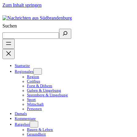
Zum Inhalt springen
Suchen
Startseite
Regionales
Region
Cottbus
Forst & Döbern
Guben & Umgebung
Spremberg & Umgebung
Sport
Wirtschaft
Personen
Damals
Kommentare
Ratgeber
Bauen & Leben
Gesundheit