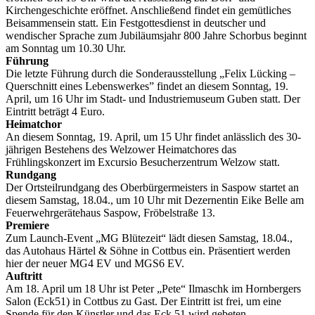
Kirchengeschichte eröffnet. Anschließend findet ein gemütliches
Beisammensein statt. Ein Festgottesdienst in deutscher und
wendischer Sprache zum Jubiläumsjahr 800 Jahre Schorbus beginnt
am Sonntag um 10.30 Uhr.
Führung
Die letzte Führung durch die Sonderausstellung „Felix Lücking –
Querschnitt eines Lebenswerkes” findet an diesem Sonntag, 19.
April, um 16 Uhr im Stadt- und Industriemuseum Guben statt. Der
Eintritt beträgt 4 Euro.
Heimatchor
An diesem Sonntag, 19. April, um 15 Uhr findet anlässlich des 30-
jährigen Bestehens des Welzower Heimatchores das
Frühlingskonzert im Excursio Besucherzentrum Welzow statt.
Rundgang
Der Ortsteilrundgang des Oberbürgermeisters in Saspow startet an
diesem Samstag, 18.04., um 10 Uhr mit Dezernentin Eike Belle am
Feuerwehrgerätehaus Saspow, Fröbelstraße 13.
Premiere
Zum Launch-Event „MG Blütezeit“ lädt diesen Samstag, 18.04.,
das Autohaus Härtel & Söhne in Cottbus ein. Präsentiert werden
hier der neuer MG4 EV und MGS6 EV.
Auftritt
Am 18. April um 18 Uhr ist Peter „Pete“ Ilmaschk im Hornbergers
Salon (Eck51) in Cottbus zu Gast. Der Eintritt ist frei, um eine
Spende für den Künstler und das Eck 51 wird gebeten.