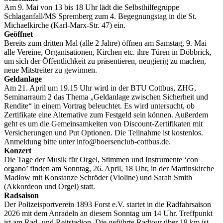
Am 9. Mai von 13 bis 18 Uhr lädt die Selbsthilfegruppe
Schlaganfall/MS Spremberg zum 4. Begegnungstag in die St.
Michaelkirche (Karl-Marx-Str. 47) ein.
Geöffnet
Bereits zum dritten Mal (alle 2 Jahre) öffnen am Samstag, 9. Mai
alle Vereine, Organisationen, Kirchen etc. ihre Türen in Döbbrick,
um sich der Öffentlichkeit zu präsentieren, neugierig zu machen,
neue Mitstreiter zu gewinnen.
Geldanlage
Am 21. April um 19.15 Uhr wird in der BTU Cottbus, ZHG,
Seminarraum 2 das Thema „Geldanlage zwischen Sicherheit und
Rendite“ in einem Vortrag beleuchtet. Es wird untersucht, ob
Zertifikate eine Alternative zum Festgeld sein können. Außerdem
geht es um die Gemeinsamkeiten von Discount-Zertifikaten mit
Versicherungen und Put Optionen. Die Teilnahme ist kostenlos.
Anmeldung bitte unter info@boersenclub-cottbus.de.
Konzert
Die Tage der Musik für Orgel, Stimmen und Instrumente ‘con
organo’ finden am Sonntag, 26. April, 18 Uhr, in der Martinskirche
Madlow mit Konstanze Schröder (Violine) und Sarah Smith
(Akkordeon und Orgel) statt.
Radsaison
Der Polizeisportverein 1893 Forst e.V. startet in die Radfahrsaison
2026 mit dem Anradeln an diesem Sonntag um 14 Uhr. Treffpunkt
ist am Rad- und Reitstadion. Die geführte Radtour über 18 km ist