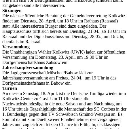
wie man sich vor Betrugsmaschen und Trickbetrug schützen kann.
Eingeladen sind alle Interessierten.
Sitzungen
Die nächste öffentliche Beratung der Gemeindevertretung Kolkwitz
findet am Dienstag, 28. April, um 18 Uhr im Rathaus (Ratssaal)
statt. Alle interessierten Bürger sind dazu eingeladen. Der
Hauptausschuss trifft sich bereits am Dienstag, 21.04., ab 18 Uhr im
Ratssaal und der Digitalausschuss am Dienstag, 28.05., um 16 Uhr,
ebenfalls im Ratssaal.
Versammlung
Die Unabhängigen Wähler Kolkwitz (UWK) laden zur öffentlichen
Versammlung am Donnerstag, 23. April, um 19.30 Uhr im
Dorfgemeinschaftshaus Zahsow ein.
Jahreshauptversammlung
Die Jagdgenossenschaft Müschen/Babow lädt zur
Jahreshauptversammlung am Freitag, 24.04., um 19 Uhr in das
Dorfgemeinschaftshaus in Babow ein.
Turnen
An diesem Samstag, 18. April, ist die Deutsche Turnliga wieder inm
Kolkwitz-Center zu Gast. Um 11 Uhr startet die
Nachwuchsbundesliga in die neue Saison und am Nachmittag um
16 Uhr tritt als Tageshighlight die Mannschaft des SC Cottbus in der
1. Bundesliga gegen den TV Schwäbisch Gmünd-Wetzgau an. Es
kommt damit zum Duell zweier Finalteilnehmer des vergangenen
Jahres und zugleich zur letzten Chance im Frühjahr, erstklassigen