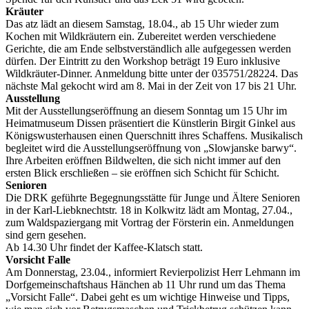
Kräuter
Das atz lädt an diesem Samstag, 18.04., ab 15 Uhr wieder zum
Kochen mit Wildkräutern ein. Zubereitet werden verschiedene
Gerichte, die am Ende selbstverständlich alle aufgegessen werden
dürfen. Der Eintritt zu den Workshop beträgt 19 Euro inklusive
Wildkräuter-Dinner. Anmeldung bitte unter der 035751/28224. Das
nächste Mal gekocht wird am 8. Mai in der Zeit von 17 bis 21 Uhr.
Ausstellung
Mit der Ausstellungseröffnung an diesem Sonntag um 15 Uhr im
Heimatmuseum Dissen präsentiert die Künstlerin Birgit Ginkel aus
Königswusterhausen einen Querschnitt ihres Schaffens. Musikalisch
begleitet wird die Ausstellungseröffnung von „Slowjanske barwy“.
Ihre Arbeiten eröffnen Bildwelten, die sich nicht immer auf den
ersten Blick erschließen – sie eröffnen sich Schicht für Schicht.
Senioren
Die DRK geführte Begegnungsstätte für Junge und Ältere Senioren
in der Karl-Liebknechtstr. 18 in Kolkwitz lädt am Montag, 27.04.,
zum Waldspaziergang mit Vortrag der Försterin ein. Anmeldungen
sind gern gesehen.
Ab 14.30 Uhr findet der Kaffee-Klatsch statt.
Vorsicht Falle
Am Donnerstag, 23.04., informiert Revierpolizist Herr Lehmann im
Dorfgemeinschaftshaus Hänchen ab 11 Uhr rund um das Thema
„Vorsicht Falle“. Dabei geht es um wichtige Hinweise und Tipps,