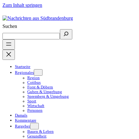
Zum Inhalt springen
Suchen
Startseite
Regionales
Region
Cottbus
Forst & Döbern
Guben & Umgebung
Spremberg & Umgebung
Sport
Wirtschaft
Personen
Damals
Kommentare
Ratgeber
Bauen & Leben
Gesundheit