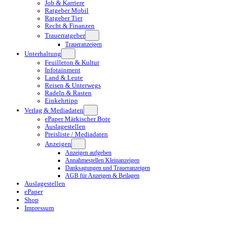
Job & Karriere
Ratgeber Mobil
Ratgeber Tier
Recht & Finanzen
Trauerratgeber
Traueranzeigen
Unterhaltung
Feuilleton & Kultur
Infotainment
Land & Leute
Reisen & Unterwegs
Radeln & Rasten
Einkehrtipp
Verlag & Mediadaten
ePaper Märkischer Bote
Auslagestellen
Preisliste / Mediadaten
Anzeigen
Anzeigen aufgeben
Annahmestellen Kleinanzeigen
Danksagungen und Traueranzeigen
AGB für Anzeigen & Beilagen
Auslagestellen
ePaper
Shop
Impressum