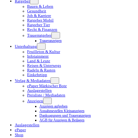
Ratgeber
Bauen & Leben
Gesundheit
Job & Karriere
Ratgeber Mobil
Ratgeber Tier
Recht & Finanzen
Trauerratgeber
Traueranzeigen
Unterhaltung
Feuilleton & Kultur
Infotainment
Land & Leute
Reisen & Unterwegs
Radeln & Rasten
Einkehrtipp
Verlag & Mediadaten
ePaper Märkischer Bote
Auslagestellen
Preisliste / Mediadaten
Anzeigen
Anzeigen aufgeben
Annahmestellen Kleinanzeigen
Danksagungen und Traueranzeigen
AGB für Anzeigen & Beilagen
Auslagestellen
ePaper
Shop