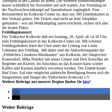
Turnsport in der Lausitz zu sehen. Die weiteren Heimwettkämpfe
lassen schließlich bis November auf sich warten. Am Vormittag ist
der Nachwuchswettkampf auf Spendenbasis zugänglich. Eine
Besonderheit im Kolkwitz-Center ist, dass nur 300 Eintrittskarten in
den Verkauf gehen. Die Tickets sind nicht an feste Sitzplätze
gebunden – wer am Wettkampftag zuerst erscheint, sichert sich also
die besten Plätze.
Frühlingskonzert
Der Volkschor Kolkwitz lädt am Sonntag, 26. April, ab 14.30 Uhr,
zum Frühlingskonzert in das Kolkwitz-Center ein. Mit schönen
Frühlingsliedern feiert der Chor unter der Leitung von Linda
Lehmann den Frühling . Mit dabei sind die Akkordeonspieler der
„Fröhlichen Lünskens-Musikanten“ aus Kolkwitz, der Sängerchor
Kunersdorf, Mika Netzker mit seiner Gitarre und Herr Kieschke als
Begleiter am Klavier. Im Anschluss an das Konzert kann wieder
Kaffee und Kuchen käuflich erworben werden. Der Eintritt kostet
fünf Euro. Auf eine möglichst zahlreiche Beteiligung freuen sich die
Sängerinnen und Sänger des Volkschores Kolkwitz e.V.
Weitere Beiträge aus unserer Region finden Sie
hier
!
Weiter Beiträge