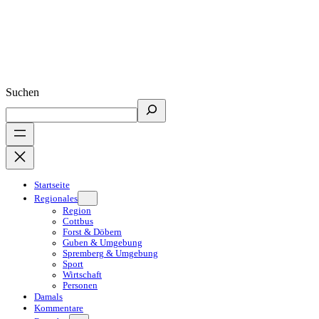
Suchen
Startseite
Regionales
Region
Cottbus
Forst & Döbern
Guben & Umgebung
Spremberg & Umgebung
Sport
Wirtschaft
Personen
Damals
Kommentare