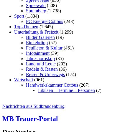
Spree-Neiße
(830)
Spreewald
(508)
Spremberg
(1.738)
Sport
(1.834)
FC Energie Cottbus
(248)
Top-Themen
(1.645)
Unterhaltung & Freizeit
(1.299)
Bilder-Galerien
(19)
Einkehrtipp
(57)
Feuilleton & Kultur
(461)
Infotainment
(39)
Jahreshoroskop
(35)
Land und Leute
(202)
Radeln & Rasten
(36)
Reisen & Unterwegs
(174)
Wirtschaft
(961)
Handwerkskammer Cottbus
(207)
Jubiläen – Termine – Personen
(7)
Nachrichten aus Südbrandenburg
MB Trauer-Portal