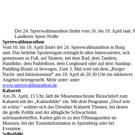
Der 24. Spreewaldmarathon findet vom 16. bis 19. April statt. 
Landkreis Spree-Neiße
Spreewaldmarathon
Vom 16. bis 19. April findet der 24. Spreewaldmarathon in Burg
statt. Das beliebte Sportereignis ermöglicht allen Interessierten, sich
gemeinsam zu Fuß, auf Skatern, mit dem Rad, dem Tandem,
Handbike, dem Paddelboot, dem Longboard oder auf dem Standup-
Paddling-Board zu bewegen. Zum 3. Mal wird mit dem „Burger
Nacht- und Inklusionslauf“ am 18. April ab 20.30 Uhr ein inklusives
Angebot bereitgestellt. Mehr unter: unter
www.spreewaldmarathon.de
.
Kabarett
Am 26. April, 15 Uhr, lädt die Museumsscheune Bloischdorf zum
Kabarett mit der „Kaktusblüte“ ein. Mit dem Programm „Doof sein
ist schön.“ widmet sich das Dresdner Kabarett Themen, bei denen
die große Politik und der alltägliche Schwachsinn
aufeinandertreffen. Karten gibt es zu den Öffnungszeiten im
Museum, bei der Touristinformation in Spremberg oder bei
Eventime.
Selbsthilfe