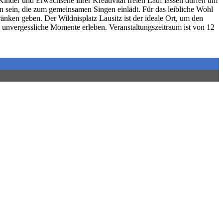
Kinder und Erwachsene ihrer Kreativität freien Lauf lassen dürfen um
 sein, die zum gemeinsamen Singen einlädt. Für das leibliche Wohl
nken geben. Der Wildnisplatz Lausitz ist der ideale Ort, um den
d unvergessliche Momente erleben. Veranstaltungszeitraum ist von 12