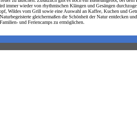
euer zu lauschen. Zusätzlich gibt es noch ein Bastelangebot, bei dem 
 wird immer wieder von rhythmischen Klängen und Gesängen durchzogen
ntopf, Wildes vom Grill sowie eine Auswahl an Kaffee, Kuchen und Geträ
 Naturbegeisterte gleichermaßen die Schönheit der Natur entdecken un
Familien- und Feriencamps zu ermöglichen.