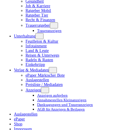
Gesundheit
Job & Karriere
Ratgeber Mobil
Ratgeber Tier
Recht & Finanzen
Trauerratgeber
Traueranzeigen
Unterhaltung
Feuilleton & Kultur
Infotainment
Land & Leute
Reisen & Unterwegs
Radeln & Rasten
Einkehrtipp
Verlag & Mediadaten
ePaper Märkischer Bote
Auslagestellen
Preisliste / Mediadaten
Anzeigen
Anzeigen aufgeben
Annahmestellen Kleinanzeigen
Danksagungen und Traueranzeigen
AGB für Anzeigen & Beilagen
Auslagestellen
ePaper
Shop
Impressum