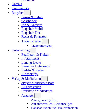
Damals
Kommentare
Ratgeber
Bauen & Leben
Gesundheit
Job & Karriere
Ratgeber Mobil
Ratgeber Tier
Recht & Finanzen
Trauerratgeber
Traueranzeigen
Unterhaltung
Feuilleton & Kultur
Infotainment
Land & Leute
Reisen & Unterwegs
Radeln & Rasten
Einkehrtipp
Verlag & Mediadaten
ePaper Märkischer Bote
Auslagestellen
Preisliste / Mediadaten
Anzeigen
Anzeigen aufgeben
Annahmestellen Kleinanzeigen
Danksagungen und Traueranzeigen