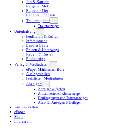
Job & Karriere
Ratgeber Mobil
Ratgeber Tier
Recht & Finanzen
Trauerratgeber
Traueranzeigen
Unterhaltung
Feuilleton & Kultur
Infotainment
Land & Leute
Reisen & Unterwegs
Radeln & Rasten
Einkehrtipp
Verlag & Mediadaten
ePaper Märkischer Bote
Auslagestellen
Preisliste / Mediadaten
Anzeigen
Anzeigen aufgeben
Annahmestellen Kleinanzeigen
Danksagungen und Traueranzeigen
AGB für Anzeigen & Beilagen
Auslagestellen
ePaper
Shop
Impressum