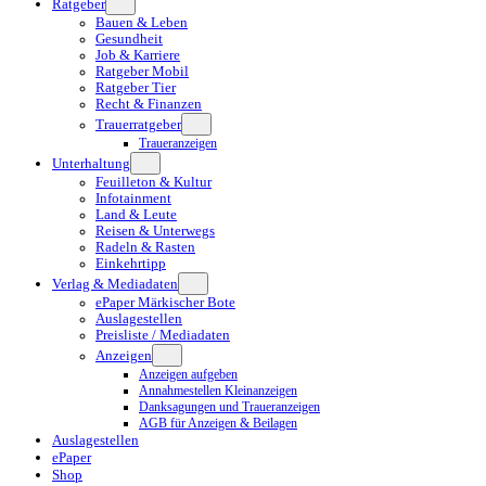
Ratgeber
Bauen & Leben
Gesundheit
Job & Karriere
Ratgeber Mobil
Ratgeber Tier
Recht & Finanzen
Trauerratgeber
Traueranzeigen
Unterhaltung
Feuilleton & Kultur
Infotainment
Land & Leute
Reisen & Unterwegs
Radeln & Rasten
Einkehrtipp
Verlag & Mediadaten
ePaper Märkischer Bote
Auslagestellen
Preisliste / Mediadaten
Anzeigen
Anzeigen aufgeben
Annahmestellen Kleinanzeigen
Danksagungen und Traueranzeigen
AGB für Anzeigen & Beilagen
Auslagestellen
ePaper
Shop