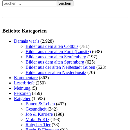
Suchen
Beliebte Kategorien
Damals war´s
(2.928)
Bilder aus dem alten Cottbus
(781)
Bilder aus dem alten Forst (Lausitz)
(638)
Bilder aus dem alten Senftenberg
(197)
Bilder aus dem alten Spremberg
(625)
Bilder aus der alten Neißestadt Guben
(523)
Bilder aus der alten Niederlausitz
(70)
Kommentare
(862)
Leserbriefe
(250)
Meinung
(5)
Personen
(859)
Ratgeber
(1.598)
Bauen & Leben
(492)
Gesundheit
(342)
Job & Karriere
(198)
Mobil & Kfz
(193)
Ratgeber Tier
(38)
Recht & Finanzen
(91)