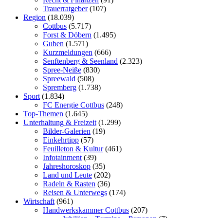
Trauerratgeber
(107)
Region
(18.039)
Cottbus
(5.717)
Forst & Döbern
(1.495)
Guben
(1.571)
Kurzmeldungen
(666)
Senftenberg & Seenland
(2.323)
Spree-Neiße
(830)
Spreewald
(508)
Spremberg
(1.738)
Sport
(1.834)
FC Energie Cottbus
(248)
Top-Themen
(1.645)
Unterhaltung & Freizeit
(1.299)
Bilder-Galerien
(19)
Einkehrtipp
(57)
Feuilleton & Kultur
(461)
Infotainment
(39)
Jahreshoroskop
(35)
Land und Leute
(202)
Radeln & Rasten
(36)
Reisen & Unterwegs
(174)
Wirtschaft
(961)
Handwerkskammer Cottbus
(207)