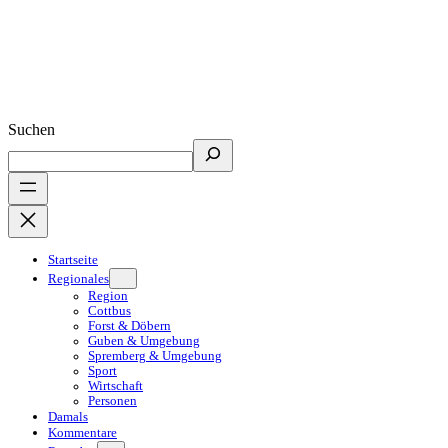
Suchen
Startseite
Regionales
Region
Cottbus
Forst & Döbern
Guben & Umgebung
Spremberg & Umgebung
Sport
Wirtschaft
Personen
Damals
Kommentare