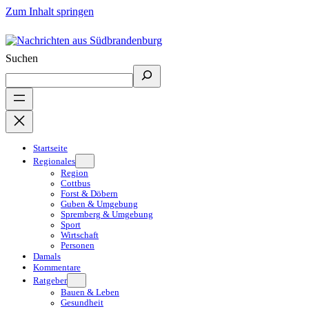
Zum Inhalt springen
Suchen
Startseite
Regionales
Region
Cottbus
Forst & Döbern
Guben & Umgebung
Spremberg & Umgebung
Sport
Wirtschaft
Personen
Damals
Kommentare
Ratgeber
Bauen & Leben
Gesundheit