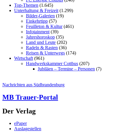
Top-Themen
(1.645)
Unterhaltung & Freizeit
(1.299)
Bilder-Galerien
(19)
Einkehrtipp
(57)
Feuilleton & Kultur
(461)
Infotainment
(39)
Jahreshoroskop
(35)
Land und Leute
(202)
Radeln & Rasten
(36)
Reisen & Unterwegs
(174)
Wirtschaft
(961)
Handwerkskammer Cottbus
(207)
Jubiläen – Termine – Personen
(7)
Nachrichten aus Südbrandenburg
MB Trauer-Portal
Der Verlag
ePaper
Auslagestellen