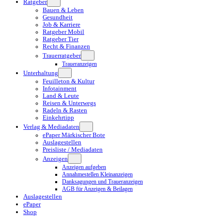
Ratgeber
Bauen & Leben
Gesundheit
Job & Karriere
Ratgeber Mobil
Ratgeber Tier
Recht & Finanzen
Trauerratgeber
Traueranzeigen
Unterhaltung
Feuilleton & Kultur
Infotainment
Land & Leute
Reisen & Unterwegs
Radeln & Rasten
Einkehrtipp
Verlag & Mediadaten
ePaper Märkischer Bote
Auslagestellen
Preisliste / Mediadaten
Anzeigen
Anzeigen aufgeben
Annahmestellen Kleinanzeigen
Danksagungen und Traueranzeigen
AGB für Anzeigen & Beilagen
Auslagestellen
ePaper
Shop