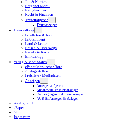
Job & Karriere
Ratgeber Mobil
Ratgeber Tier
Recht & Finanzen
Trauerratgeber
Traueranzeigen
Unterhaltung
Feuilleton & Kultur
Infotainment
Land & Leute
Reisen & Unterwegs
Radeln & Rasten
Einkehrtipp
Verlag & Mediadaten
ePaper Märkischer Bote
Auslagestellen
Preisliste / Mediadaten
Anzeigen
Anzeigen aufgeben
Annahmestellen Kleinanzeigen
Danksagungen und Traueranzeigen
AGB für Anzeigen & Beilagen
Auslagestellen
ePaper
Shop
Impressum