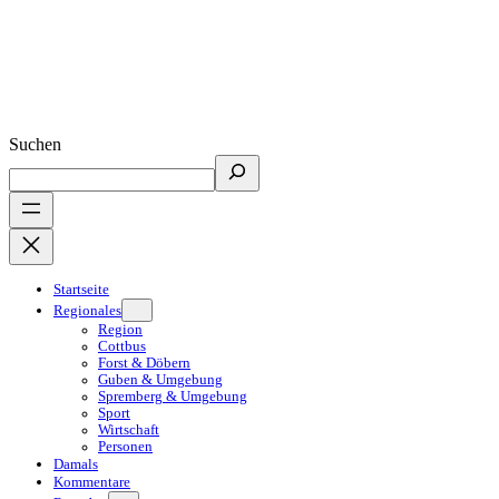
Suchen
Startseite
Regionales
Region
Cottbus
Forst & Döbern
Guben & Umgebung
Spremberg & Umgebung
Sport
Wirtschaft
Personen
Damals
Kommentare