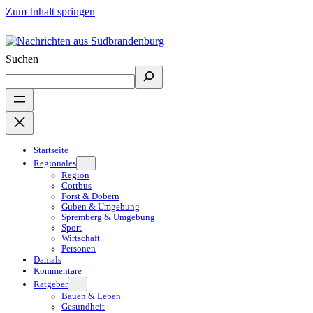
Zum Inhalt springen
Suchen
Startseite
Regionales
Region
Cottbus
Forst & Döbern
Guben & Umgebung
Spremberg & Umgebung
Sport
Wirtschaft
Personen
Damals
Kommentare
Ratgeber
Bauen & Leben
Gesundheit