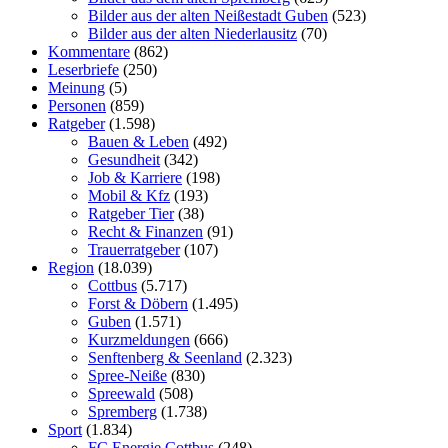
Bilder aus der alten Neißestadt Guben
(523)
Bilder aus der alten Niederlausitz
(70)
Kommentare
(862)
Leserbriefe
(250)
Meinung
(5)
Personen
(859)
Ratgeber
(1.598)
Bauen & Leben
(492)
Gesundheit
(342)
Job & Karriere
(198)
Mobil & Kfz
(193)
Ratgeber Tier
(38)
Recht & Finanzen
(91)
Trauerratgeber
(107)
Region
(18.039)
Cottbus
(5.717)
Forst & Döbern
(1.495)
Guben
(1.571)
Kurzmeldungen
(666)
Senftenberg & Seenland
(2.323)
Spree-Neiße
(830)
Spreewald
(508)
Spremberg
(1.738)
Sport
(1.834)
FC Energie Cottbus
(248)