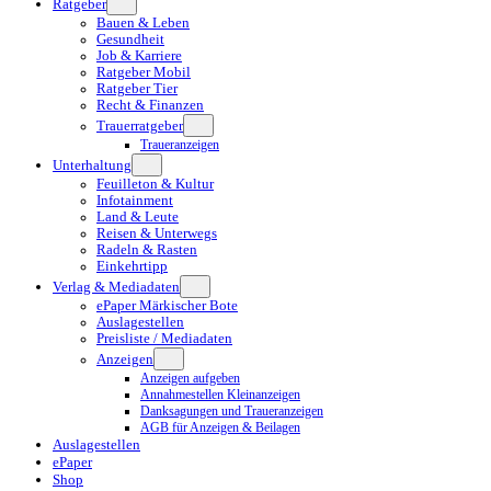
Ratgeber
Bauen & Leben
Gesundheit
Job & Karriere
Ratgeber Mobil
Ratgeber Tier
Recht & Finanzen
Trauerratgeber
Traueranzeigen
Unterhaltung
Feuilleton & Kultur
Infotainment
Land & Leute
Reisen & Unterwegs
Radeln & Rasten
Einkehrtipp
Verlag & Mediadaten
ePaper Märkischer Bote
Auslagestellen
Preisliste / Mediadaten
Anzeigen
Anzeigen aufgeben
Annahmestellen Kleinanzeigen
Danksagungen und Traueranzeigen
AGB für Anzeigen & Beilagen
Auslagestellen
ePaper
Shop