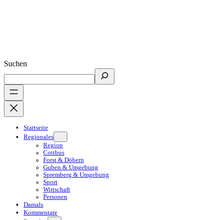
Suchen
Startseite
Regionales
Region
Cottbus
Forst & Döbern
Guben & Umgebung
Spremberg & Umgebung
Sport
Wirtschaft
Personen
Damals
Kommentare