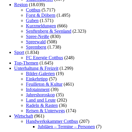
Region
(18.039)
Cottbus
(5.717)
Forst & Döbern
(1.495)
Guben
(1.571)
Kurzmeldungen
(666)
Senftenberg & Seenland
(2.323)
Spree-Neiße
(830)
Spreewald
(508)
Spremberg
(1.738)
Sport
(1.834)
FC Energie Cottbus
(248)
Top-Themen
(1.645)
Unterhaltung & Freizeit
(1.299)
Bilder-Galerien
(19)
Einkehrtipp
(57)
Feuilleton & Kultur
(461)
Infotainment
(39)
Jahreshoroskop
(35)
Land und Leute
(202)
Radeln & Rasten
(36)
Reisen & Unterwegs
(174)
Wirtschaft
(961)
Handwerkskammer Cottbus
(207)
Jubiläen – Termine – Personen
(7)