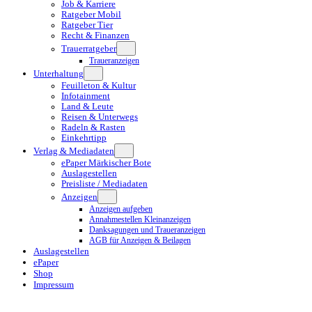
Job & Karriere
Ratgeber Mobil
Ratgeber Tier
Recht & Finanzen
Trauerratgeber
Traueranzeigen
Unterhaltung
Feuilleton & Kultur
Infotainment
Land & Leute
Reisen & Unterwegs
Radeln & Rasten
Einkehrtipp
Verlag & Mediadaten
ePaper Märkischer Bote
Auslagestellen
Preisliste / Mediadaten
Anzeigen
Anzeigen aufgeben
Annahmestellen Kleinanzeigen
Danksagungen und Traueranzeigen
AGB für Anzeigen & Beilagen
Auslagestellen
ePaper
Shop
Impressum