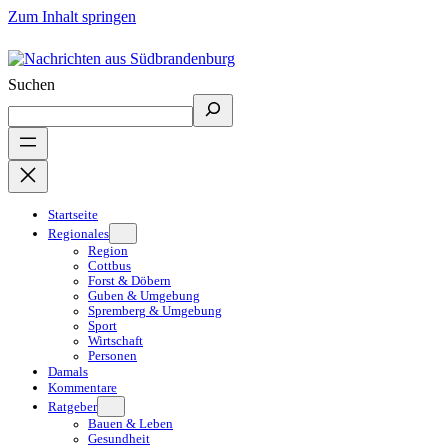
Zum Inhalt springen
Suchen
Startseite
Regionales
Region
Cottbus
Forst & Döbern
Guben & Umgebung
Spremberg & Umgebung
Sport
Wirtschaft
Personen
Damals
Kommentare
Ratgeber
Bauen & Leben
Gesundheit