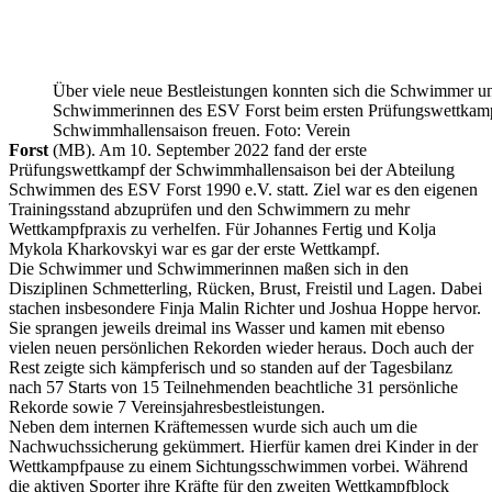
Über viele neue Bestleistungen konnten sich die Schwimmer u
Schwimmerinnen des ESV Forst beim ersten Prüfungswettkamp
Schwimmhallensaison freuen. Foto: Verein
Forst
(MB). Am 10. September 2022 fand der erste
Prüfungswettkampf der Schwimmhallensaison bei der Abteilung
Schwimmen des ESV Forst 1990 e.V. statt. Ziel war es den eigenen
Trainingsstand abzuprüfen und den Schwimmern zu mehr
Wettkampfpraxis zu verhelfen. Für Johannes Fertig und Kolja
Mykola Kharkovskyi war es gar der erste Wettkampf.
Die Schwimmer und Schwimmerinnen maßen sich in den
Disziplinen Schmetterling, Rücken, Brust, Freistil und Lagen. Dabei
stachen insbesondere Finja Malin Richter und Joshua Hoppe hervor.
Sie sprangen jeweils dreimal ins Wasser und kamen mit ebenso
vielen neuen persönlichen Rekorden wieder heraus. Doch auch der
Rest zeigte sich kämpferisch und so standen auf der Tagesbilanz
nach 57 Starts von 15 Teilnehmenden beachtliche 31 persönliche
Rekorde sowie 7 Vereinsjahresbestleistungen.
Neben dem internen Kräftemessen wurde sich auch um die
Nachwuchssicherung gekümmert. Hierfür kamen drei Kinder in der
Wettkampfpause zu einem Sichtungsschwimmen vorbei. Während
die aktiven Sporter ihre Kräfte für den zweiten Wettkampfblock