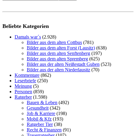
Beliebte Kategorien
Damals war´s
(2.928)
Bilder aus dem alten Cottbus
(781)
Bilder aus dem alten Forst (Lausitz)
(638)
Bilder aus dem alten Senftenberg
(197)
Bilder aus dem alten Spremberg
(625)
Bilder aus der alten Neißestadt Guben
(523)
Bilder aus der alten Niederlausitz
(70)
Kommentare
(862)
Leserbriefe
(250)
Meinung
(5)
Personen
(859)
Ratgeber
(1.598)
Bauen & Leben
(492)
Gesundheit
(342)
Job & Karriere
(198)
Mobil & Kfz
(193)
Ratgeber Tier
(38)
Recht & Finanzen
(91)
Trauerratgeber
(107)