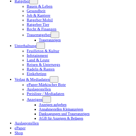
Ratgeber
Bauen & Leben
Gesundheit
Job & Karriere
Ratgeber Mobil
Ratgeber Tier
Recht & Finanzen
Trauerratgeber
Traueranzeigen
Unterhaltung
Feuilleton & Kultur
Infotainment
Land & Leute
Reisen & Unterwegs
Radeln & Rasten
Einkehrtipp
Verlag & Mediadaten
ePaper Märkischer Bote
Auslagestellen
Preisliste / Mediadaten
Anzeigen
Anzeigen aufgeben
Annahmestellen Kleinanzeigen
Danksagungen und Traueranzeigen
AGB für Anzeigen & Beilagen
Auslagestellen
ePaper
Shop