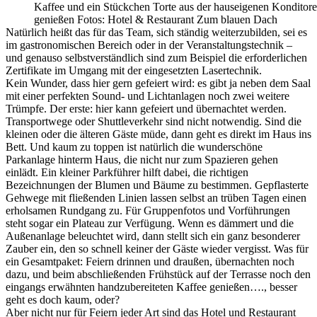
Kaffee und ein Stückchen Torte aus der hauseigenen Konditore
genießen Fotos: Hotel & Restaurant Zum blauen Dach
Natürlich heißt das für das Team, sich ständig weiterzubilden, sei es
im gastronomischen Bereich oder in der Veranstaltungstechnik –
und genauso selbstverständlich sind zum Beispiel die erforderlichen
Zertifikate im Umgang mit der eingesetzten Lasertechnik.
Kein Wunder, dass hier gern gefeiert wird: es gibt ja neben dem Saal
mit einer perfekten Sound- und Lichtanlagen noch zwei weitere
Trümpfe. Der erste: hier kann gefeiert und übernachtet werden.
Transportwege oder Shuttleverkehr sind nicht notwendig. Sind die
kleinen oder die älteren Gäste müde, dann geht es direkt im Haus ins
Bett. Und kaum zu toppen ist natürlich die wunderschöne
Parkanlage hinterm Haus, die nicht nur zum Spazieren gehen
einlädt. Ein kleiner Parkführer hilft dabei, die richtigen
Bezeichnungen der Blumen und Bäume zu bestimmen. Gepflasterte
Gehwege mit fließenden Linien lassen selbst an trüben Tagen einen
erholsamen Rundgang zu. Für Gruppenfotos und Vorführungen
steht sogar ein Plateau zur Verfügung. Wenn es dämmert und die
Außenanlage beleuchtet wird, dann stellt sich ein ganz besonderer
Zauber ein, den so schnell keiner der Gäste wieder vergisst. Was für
ein Gesamtpaket: Feiern drinnen und draußen, übernachten noch
dazu, und beim abschließenden Frühstück auf der Terrasse noch den
eingangs erwähnten handzubereiteten Kaffee genießen…., besser
geht es doch kaum, oder?
Aber nicht nur für Feiern jeder Art sind das Hotel und Restaurant