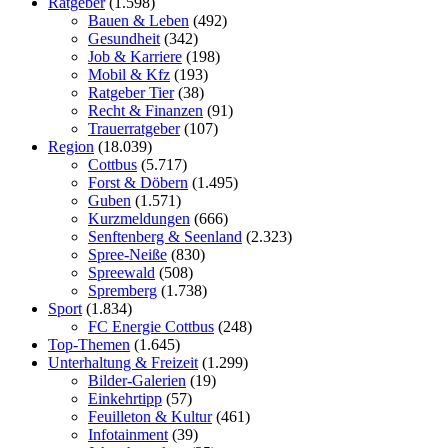
Ratgeber
(1.598)
Bauen & Leben
(492)
Gesundheit
(342)
Job & Karriere
(198)
Mobil & Kfz
(193)
Ratgeber Tier
(38)
Recht & Finanzen
(91)
Trauerratgeber
(107)
Region
(18.039)
Cottbus
(5.717)
Forst & Döbern
(1.495)
Guben
(1.571)
Kurzmeldungen
(666)
Senftenberg & Seenland
(2.323)
Spree-Neiße
(830)
Spreewald
(508)
Spremberg
(1.738)
Sport
(1.834)
FC Energie Cottbus
(248)
Top-Themen
(1.645)
Unterhaltung & Freizeit
(1.299)
Bilder-Galerien
(19)
Einkehrtipp
(57)
Feuilleton & Kultur
(461)
Infotainment
(39)