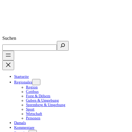
Suchen
Startseite
Regionales
Region
Cottbus
Forst & Döbern
Guben & Umgebung
Spremberg & Umgebung
Sport
Wirtschaft
Personen
Damals
Kommentare