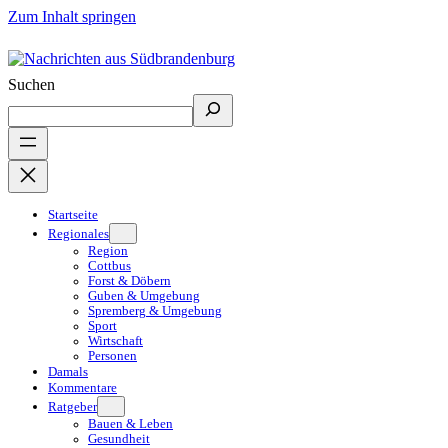
Zum Inhalt springen
Suchen
Startseite
Regionales
Region
Cottbus
Forst & Döbern
Guben & Umgebung
Spremberg & Umgebung
Sport
Wirtschaft
Personen
Damals
Kommentare
Ratgeber
Bauen & Leben
Gesundheit