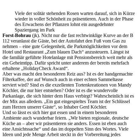
Viele der solitär stehenden Rosen warten darauf, sich in Kürze
wieder in voller Schönheit zu präsentieren. Auch in der Phase
des Erwachens der Pflanzen lohnt ein ausgedehnter
Spaziergang im Park
Forst-Bohrau
(jk). Nicht nur die fast rechtwinklige Kurve an der B
112 veranlasst die Gäste, bei der Autofahrt den Fuß vom Gas zu
nehmen – eine gute Gelegenheit, die Parkmöglichkeiten vor dem
Hotel und Restaurant „Zum blauen Dach“ anzusteuern. Längst ist
die familiär geführte Hotelanlage mit Pensionsbereich weit mehr als
ein Geheimtipp. Dafür spricht unter anderem der bereits mehrfach
erhaltene „HolidayCheck Award“.
Aber was macht den besonderen Reiz aus? Ist es der handgemachte
Filterkaffee, der auf Wunsch auch in einer echten Sammeltasse
serviert wird? Sind es die exzellenten Tortenkreationen von Mandy
Köchler, die nur hier entstehen? Oder ist es die wundervolle
Parkanlage, die sich hinter dem Haus verbirgt? Wahrscheinlich ist es
der Mix aus alledem. „Ein gut eingespieltes Team ist der Schlüssel
zum Herzen unserer Gäste“, so Inhaber Gerd Köchler.
Und so lässt es sich hier gut essen und in einem besonderen
Ambiente auch wunderbar feiern. „Wir bieten regionale, deutsche
Küche an – aber wir präsentieren sie anders. Essen ist eben auch
eine Ansichtssache“ und das im doppelten Sinn des Wortes. Viele
Ideen und jede Menge Arbeit steckt in der Vorbereitung jedes