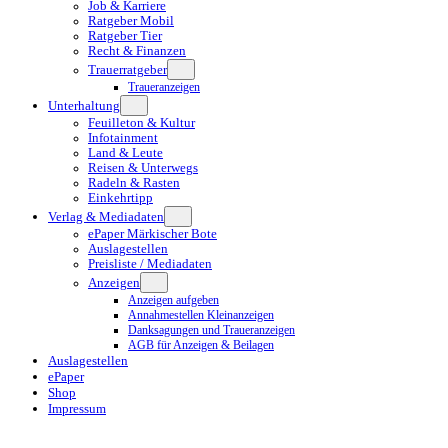
Job & Karriere
Ratgeber Mobil
Ratgeber Tier
Recht & Finanzen
Trauerratgeber
Traueranzeigen
Unterhaltung
Feuilleton & Kultur
Infotainment
Land & Leute
Reisen & Unterwegs
Radeln & Rasten
Einkehrtipp
Verlag & Mediadaten
ePaper Märkischer Bote
Auslagestellen
Preisliste / Mediadaten
Anzeigen
Anzeigen aufgeben
Annahmestellen Kleinanzeigen
Danksagungen und Traueranzeigen
AGB für Anzeigen & Beilagen
Auslagestellen
ePaper
Shop
Impressum