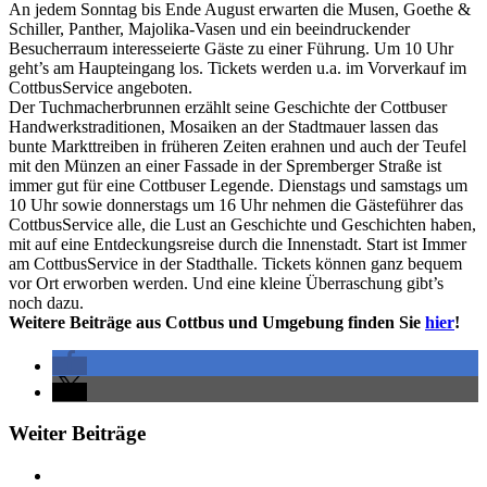
An jedem Sonntag bis Ende August erwarten die Musen, Goethe &
Schiller, Panther, Majolika-Vasen und ein beeindruckender
Besucherraum interesseierte Gäste zu einer Führung. Um 10 Uhr
geht’s am Haupteingang los. Tickets werden u.a. im Vorverkauf im
CottbusService angeboten.
Der Tuchmacherbrunnen erzählt seine Geschichte der Cottbuser
Handwerkstraditionen, Mosaiken an der Stadtmauer lassen das
bunte Markttreiben in früheren Zeiten erahnen und auch der Teufel
mit den Münzen an einer Fassade in der Spremberger Straße ist
immer gut für eine Cottbuser Legende. Dienstags und samstags um
10 Uhr sowie donnerstags um 16 Uhr nehmen die Gästeführer das
CottbusService alle, die Lust an Geschichte und Geschichten haben,
mit auf eine Entdeckungsreise durch die Innenstadt. Start ist Immer
am CottbusService in der Stadthalle. Tickets können ganz bequem
vor Ort erworben werden. Und eine kleine Überraschung gibt’s
noch dazu.
Weitere Beiträge aus Cottbus und Umgebung finden Sie
hier
!
Weiter Beiträge