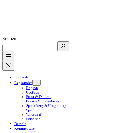
Suchen
Startseite
Regionales
Region
Cottbus
Forst & Döbern
Guben & Umgebung
Spremberg & Umgebung
Sport
Wirtschaft
Personen
Damals
Kommentare