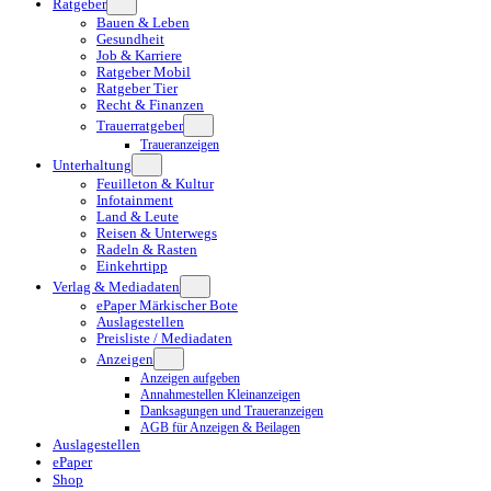
Ratgeber
Bauen & Leben
Gesundheit
Job & Karriere
Ratgeber Mobil
Ratgeber Tier
Recht & Finanzen
Trauerratgeber
Traueranzeigen
Unterhaltung
Feuilleton & Kultur
Infotainment
Land & Leute
Reisen & Unterwegs
Radeln & Rasten
Einkehrtipp
Verlag & Mediadaten
ePaper Märkischer Bote
Auslagestellen
Preisliste / Mediadaten
Anzeigen
Anzeigen aufgeben
Annahmestellen Kleinanzeigen
Danksagungen und Traueranzeigen
AGB für Anzeigen & Beilagen
Auslagestellen
ePaper
Shop