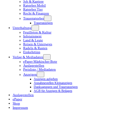
Job & Karriere
Ratgeber Mobil
Ratgeber Tier
Recht & Finanzen
Trauerratgeber
Traueranzeigen
Unterhaltung
Feuilleton & Kultur
Infotainment
Land & Leute
Reisen & Unterwegs
Radeln & Rasten
Einkehrtipp
Verlag & Mediadaten
ePaper Märkischer Bote
Auslagestellen
Preisliste / Mediadaten
Anzeigen
Anzeigen aufgeben
Annahmestellen Kleinanzeigen
Danksagungen und Traueranzeigen
AGB für Anzeigen & Beilagen
Auslagestellen
ePaper
Shop
Impressum