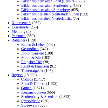
Bilder aus dem alten Forst (Lausitz)
(638)
Bilder aus dem alten Senftenberg
(197)
Bilder aus dem alten Spremberg
(625)
Bilder aus der alten Neißestadt Guben
(523)
Bilder aus der alten Niederlausitz
(70)
Kommentare
(862)
Leserbriefe
(250)
Meinung
(5)
Personen
(859)
Ratgeber
(1.598)
Bauen & Leben
(492)
Gesundheit
(342)
Job & Karriere
(198)
Mobil & Kfz
(193)
Ratgeber Tier
(38)
Recht & Finanzen
(91)
Trauerratgeber
(107)
Region
(18.039)
Cottbus
(5.717)
Forst & Döbern
(1.495)
Guben
(1.571)
Kurzmeldungen
(666)
Senftenberg & Seenland
(2.323)
Spree-Neiße
(830)
Spreewald
(508)