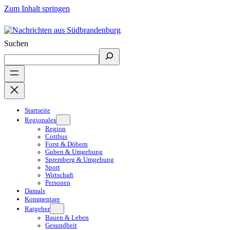
Zum Inhalt springen
Suchen
Startseite
Regionales
Region
Cottbus
Forst & Döbern
Guben & Umgebung
Spremberg & Umgebung
Sport
Wirtschaft
Personen
Damals
Kommentare
Ratgeber
Bauen & Leben
Gesundheit