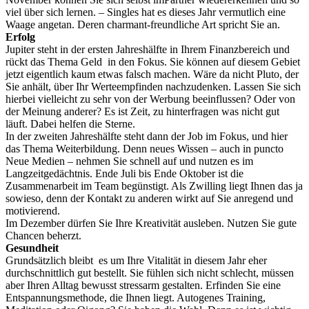
viel über sich lernen. – Singles hat es dieses Jahr vermutlich eine
Waage angetan. Deren charmant-freundliche Art spricht Sie an.
Erfolg
Jupiter steht in der ersten Jahreshälfte in Ihrem Finanzbereich und
rückt das Thema Geld in den Fokus. Sie können auf diesem Gebiet
jetzt eigentlich kaum etwas falsch machen. Wäre da nicht Pluto, der
Sie anhält, über Ihr Werteempfinden nachzudenken. Lassen Sie sich
hierbei vielleicht zu sehr von der Werbung beeinflussen? Oder von
der Meinung anderer? Es ist Zeit, zu hinterfragen was nicht gut
läuft. Dabei helfen die Sterne.
In der zweiten Jahreshälfte steht dann der Job im Fokus, und hier
das Thema Weiterbildung. Denn neues Wissen – auch in puncto
Neue Medien – nehmen Sie schnell auf und nutzen es im
Langzeitgedächtnis. Ende Juli bis Ende Oktober ist die
Zusammenarbeit im Team begünstigt. Als Zwilling liegt Ihnen das ja
sowieso, denn der Kontakt zu anderen wirkt auf Sie anregend und
motivierend.
Im Dezember dürfen Sie Ihre Kreativität ausleben. Nutzen Sie gute
Chancen beherzt.
Gesundheit
Grundsätzlich bleibt es um Ihre Vitalität in diesem Jahr eher
durchschnittlich gut bestellt. Sie fühlen sich nicht schlecht, müssen
aber Ihren Alltag bewusst stressarm gestalten. Erfinden Sie eine
Entspannungsmethode, die Ihnen liegt. Autogenes Training,