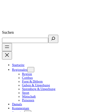
Suchen
Startseite
Regionales
Region
Cottbus
Forst & Döbern
Guben & Umgebung
Spremberg & Umgebung
Sport
Wirtschaft
Personen
Damals
Kommentare