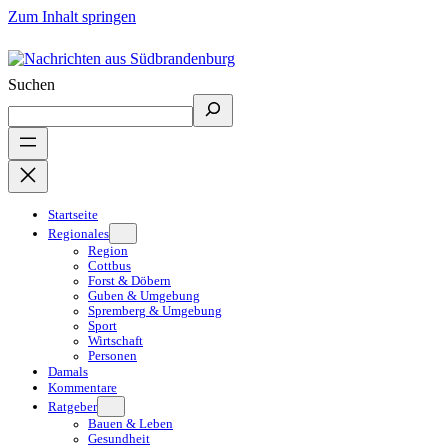
Zum Inhalt springen
Suchen
Startseite
Regionales
Region
Cottbus
Forst & Döbern
Guben & Umgebung
Spremberg & Umgebung
Sport
Wirtschaft
Personen
Damals
Kommentare
Ratgeber
Bauen & Leben
Gesundheit