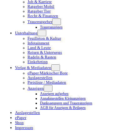
Job & Karriere
Ratgeber Mobil
Ratgeber Tier
Recht & Finanzen
Trauerratgeber
Traueranzeigen
Unterhaltung
Feuilleton & Kultur
Infotainment
Land & Leute
Reisen & Unterwegs
Radeln & Rasten
Einkehrtipp
Verlag & Mediadaten
ePaper Märkischer Bote
Auslagestellen
Preisliste / Mediadaten
Anzeigen
Anzeigen aufgeben
Annahmestellen Kleinanzeigen
Danksagungen und Traueranzeigen
AGB für Anzeigen & Beilagen
Auslagestellen
ePaper
Shop
Impressum