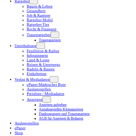
Ratgeber
Bauen & Leben
Gesundheit
Job & Karriere
Ratgeber Mobil
Ratgeber Tier
Recht & Finanzen
Trauerratgeber
Traueranzeigen
Unterhaltung
Feuilleton & Kultur
Infotainment
Land & Leute
Reisen & Unterwegs
Radeln & Rasten
Einkehrtipp
Verlag & Mediadaten
ePaper Märkischer Bote
Auslagestellen
Preisliste / Mediadaten
Anzeigen
Anzeigen aufgeben
Annahmestellen Kleinanzeigen
Danksagungen und Traueranzeigen
AGB für Anzeigen & Beilagen
Auslagestellen
ePaper
Shop