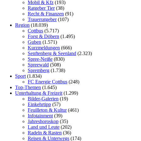
Mobil & Kfz
(193)
Ratgeber Tier
(38)
Recht & Finanzen
(91)
Trauerratgeber
(107)
Region
(18.039)
Cottbus
(5.717)
Forst & Döbern
(1.495)
Guben
(1.571)
Kurzmeldungen
(666)
Senftenberg & Seenland
(2.323)
Spree-Neiße
(830)
Spreewald
(508)
Spremberg
(1.738)
Sport
(1.834)
FC Energie Cottbus
(248)
Top-Themen
(1.645)
Unterhaltung & Freizeit
(1.299)
Bilder-Galerien
(19)
Einkehrtipp
(57)
Feuilleton & Kultur
(461)
Infotainment
(39)
Jahreshoroskop
(35)
Land und Leute
(202)
Radeln & Rasten
(36)
Reisen & Unterwegs
(174)