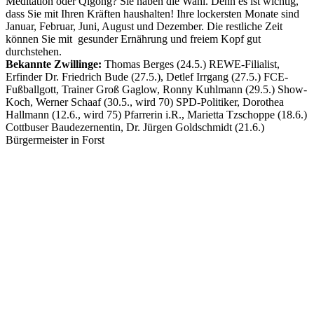
Meditation oder Qigong? Sie haben die Wahl. Denn es ist wichtig,
dass Sie mit Ihren Kräften haushalten! Ihre lockersten Monate sind
Januar, Februar, Juni, August und Dezember. Die restliche Zeit
können Sie mit gesunder Ernährung und freiem Kopf gut
durchstehen.
Bekannte Zwillinge:
Thomas Berges (24.5.) REWE-Filialist,
Erfinder Dr. Friedrich Bude (27.5.), Detlef Irrgang (27.5.) FCE-
Fußballgott, Trainer Groß Gaglow, Ronny Kuhlmann (29.5.) Show-
Koch, Werner Schaaf (30.5., wird 70) SPD-Politiker, Dorothea
Hallmann (12.6., wird 75) Pfarrerin i.R., Marietta Tzschoppe (18.6.)
Cottbuser Baudezernentin, Dr. Jürgen Goldschmidt (21.6.)
Bürgermeister in Forst