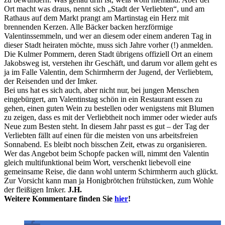
Ort macht was draus, nennt sich „Stadt der Verliebten“, und am
Rathaus auf dem Markt prangt am Martinstag ein Herz mit
brennenden Kerzen. Alle Bäcker backen herzförmige
Valentinssemmeln, und wer an diesem oder einem anderen Tag in
dieser Stadt heiraten möchte, muss sich Jahre vorher (!) anmelden.
Die Kulmer Pommern, deren Stadt übrigens offiziell Ort an einem
Jakobsweg ist, verstehen ihr Geschäft, und darum vor allem geht es
ja im Falle Valentin, dem Schirmherrn der Jugend, der Verliebtem,
der Reisenden und der Imker.
Bei uns hat es sich auch, aber nicht nur, bei jungen Menschen
eingebürgert, am Valentinstag schön in ein Restaurant essen zu
gehen, einen guten Wein zu bestellen oder wenigstens mit Blumen
zu zeigen, dass es mit der Verliebtheit noch immer oder wieder aufs
Neue zum Besten steht. In diesem Jahr passt es gut – der Tag der
Verliebten fällt auf einen für die meisten von uns arbeitsfreien
Sonnabend. Es bleibt noch bisschen Zeit, etwas zu organisieren.
Wer das Angebot beim Schopfe packen will, nimmt den Valentin
gleich multifunktional beim Wort, verschenkt liebevoll eine
gemeinsame Reise, die dann wohl unterm Schirmherrn auch glückt.
Zur Vorsicht kann man ja Honigbrötchen frühstücken, zum Wohle
der fleißigen Imker.
J.H.
Weitere Kommentare finden Sie
hier
!