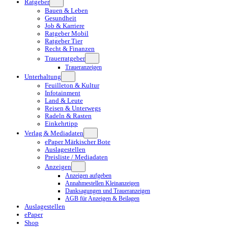
Ratgeber
Bauen & Leben
Gesundheit
Job & Karriere
Ratgeber Mobil
Ratgeber Tier
Recht & Finanzen
Trauerratgeber
Traueranzeigen
Unterhaltung
Feuilleton & Kultur
Infotainment
Land & Leute
Reisen & Unterwegs
Radeln & Rasten
Einkehrtipp
Verlag & Mediadaten
ePaper Märkischer Bote
Auslagestellen
Preisliste / Mediadaten
Anzeigen
Anzeigen aufgeben
Annahmestellen Kleinanzeigen
Danksagungen und Traueranzeigen
AGB für Anzeigen & Beilagen
Auslagestellen
ePaper
Shop