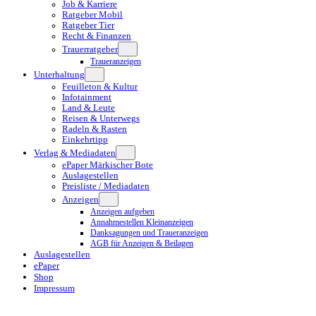
Job & Karriere
Ratgeber Mobil
Ratgeber Tier
Recht & Finanzen
Trauerratgeber
Traueranzeigen
Unterhaltung
Feuilleton & Kultur
Infotainment
Land & Leute
Reisen & Unterwegs
Radeln & Rasten
Einkehrtipp
Verlag & Mediadaten
ePaper Märkischer Bote
Auslagestellen
Preisliste / Mediadaten
Anzeigen
Anzeigen aufgeben
Annahmestellen Kleinanzeigen
Danksagungen und Traueranzeigen
AGB für Anzeigen & Beilagen
Auslagestellen
ePaper
Shop
Impressum