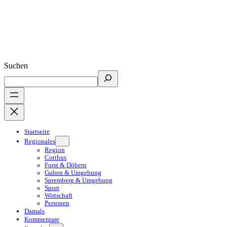
Suchen
Startseite
Regionales
Region
Cottbus
Forst & Döbern
Guben & Umgebung
Spremberg & Umgebung
Sport
Wirtschaft
Personen
Damals
Kommentare