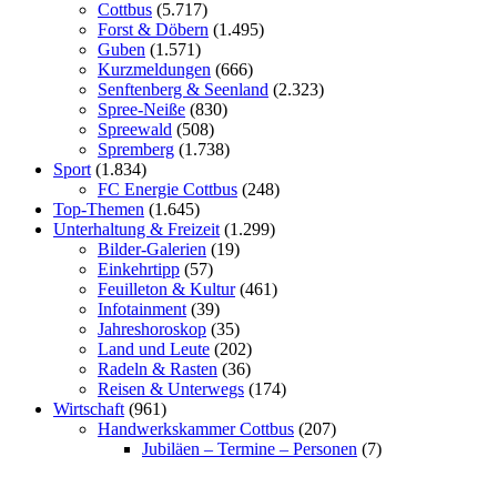
Cottbus
(5.717)
Forst & Döbern
(1.495)
Guben
(1.571)
Kurzmeldungen
(666)
Senftenberg & Seenland
(2.323)
Spree-Neiße
(830)
Spreewald
(508)
Spremberg
(1.738)
Sport
(1.834)
FC Energie Cottbus
(248)
Top-Themen
(1.645)
Unterhaltung & Freizeit
(1.299)
Bilder-Galerien
(19)
Einkehrtipp
(57)
Feuilleton & Kultur
(461)
Infotainment
(39)
Jahreshoroskop
(35)
Land und Leute
(202)
Radeln & Rasten
(36)
Reisen & Unterwegs
(174)
Wirtschaft
(961)
Handwerkskammer Cottbus
(207)
Jubiläen – Termine – Personen
(7)