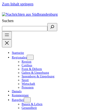
Zum Inhalt springen
Suchen
Startseite
Regionales
Region
Cottbus
Forst & Döbern
Guben & Umgebung
Spremberg & Umgebung
Sport
Wirtschaft
Personen
Damals
Kommentare
Ratgeber
Bauen & Leben
Gesundheit