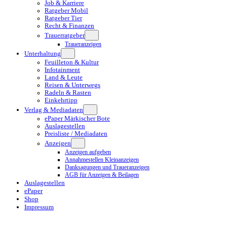
Job & Karriere
Ratgeber Mobil
Ratgeber Tier
Recht & Finanzen
Trauerratgeber
Traueranzeigen
Unterhaltung
Feuilleton & Kultur
Infotainment
Land & Leute
Reisen & Unterwegs
Radeln & Rasten
Einkehrtipp
Verlag & Mediadaten
ePaper Märkischer Bote
Auslagestellen
Preisliste / Mediadaten
Anzeigen
Anzeigen aufgeben
Annahmestellen Kleinanzeigen
Danksagungen und Traueranzeigen
AGB für Anzeigen & Beilagen
Auslagestellen
ePaper
Shop
Impressum