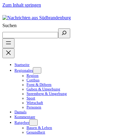
Zum Inhalt springen
Suchen
Startseite
Regionales
Region
Cottbus
Forst & Döbern
Guben & Umgebung
Spremberg & Umgebung
Sport
Wirtschaft
Personen
Damals
Kommentare
Ratgeber
Bauen & Leben
Gesundheit