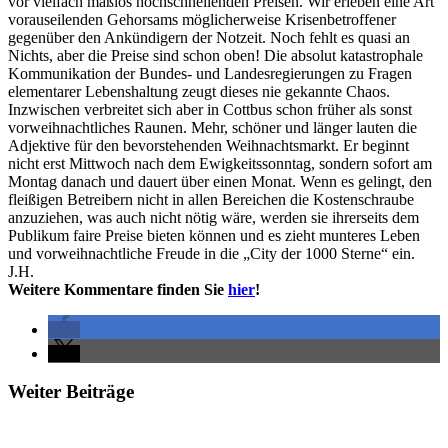
vor vielfach maßlos hochschnellenden Preisen. Wir erleben eine Art
vorauseilenden Gehorsams möglicherweise Krisenbetroffener
gegenüber den Ankündigern der Notzeit. Noch fehlt es quasi an
Nichts, aber die Preise sind schon oben! Die absolut katastrophale
Kommunikation der Bundes- und Landesregierungen zu Fragen
elementarer Lebenshaltung zeugt dieses nie gekannte Chaos.
Inzwischen verbreitet sich aber in Cottbus schon früher als sonst
vorweihnachtliches Raunen. Mehr, schöner und länger lauten die
Adjektive für den bevorstehenden Weihnachtsmarkt. Er beginnt
nicht erst Mittwoch nach dem Ewigkeitssonntag, sondern sofort am
Montag danach und dauert über einen Monat. Wenn es gelingt, den
fleißigen Betreibern nicht in allen Bereichen die Kostenschraube
anzuziehen, was auch nicht nötig wäre, werden sie ihrerseits dem
Publikum faire Preise bieten können und es zieht munteres Leben
und vorweihnachtliche Freude in die „City der 1000 Sterne“ ein.
J.H.
Weitere Kommentare finden Sie
hier
!
Weiter Beiträge