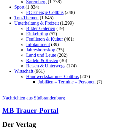
Spremberg
(1.738)
Sport
(1.834)
FC Energie Cottbus
(248)
Top-Themen
(1.645)
Unterhaltung & Freizeit
(1.299)
Bilder-Galerien
(19)
Einkehrtipp
(57)
Feuilleton & Kultur
(461)
Infotainment
(39)
Jahreshoroskop
(35)
Land und Leute
(202)
Radeln & Rasten
(36)
Reisen & Unterwegs
(174)
Wirtschaft
(961)
Handwerkskammer Cottbus
(207)
Jubiläen – Termine – Personen
(7)
Nachrichten aus Südbrandenburg
MB Trauer-Portal
Der Verlag