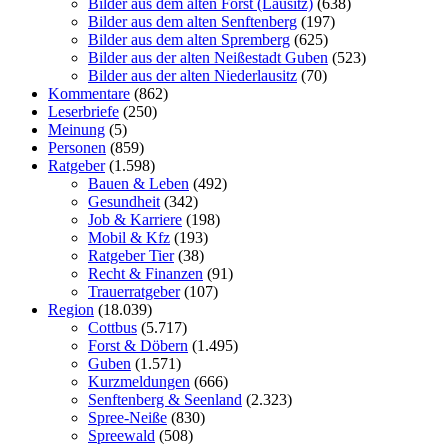
Bilder aus dem alten Forst (Lausitz)
(638)
Bilder aus dem alten Senftenberg
(197)
Bilder aus dem alten Spremberg
(625)
Bilder aus der alten Neißestadt Guben
(523)
Bilder aus der alten Niederlausitz
(70)
Kommentare
(862)
Leserbriefe
(250)
Meinung
(5)
Personen
(859)
Ratgeber
(1.598)
Bauen & Leben
(492)
Gesundheit
(342)
Job & Karriere
(198)
Mobil & Kfz
(193)
Ratgeber Tier
(38)
Recht & Finanzen
(91)
Trauerratgeber
(107)
Region
(18.039)
Cottbus
(5.717)
Forst & Döbern
(1.495)
Guben
(1.571)
Kurzmeldungen
(666)
Senftenberg & Seenland
(2.323)
Spree-Neiße
(830)
Spreewald
(508)