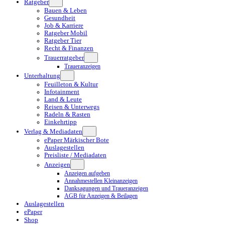
Ratgeber
Bauen & Leben
Gesundheit
Job & Karriere
Ratgeber Mobil
Ratgeber Tier
Recht & Finanzen
Trauerratgeber
Traueranzeigen
Unterhaltung
Feuilleton & Kultur
Infotainment
Land & Leute
Reisen & Unterwegs
Radeln & Rasten
Einkehrtipp
Verlag & Mediadaten
ePaper Märkischer Bote
Auslagestellen
Preisliste / Mediadaten
Anzeigen
Anzeigen aufgeben
Annahmestellen Kleinanzeigen
Danksagungen und Traueranzeigen
AGB für Anzeigen & Beilagen
Auslagestellen
ePaper
Shop