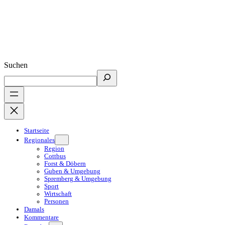
Suchen
Startseite
Regionales
Region
Cottbus
Forst & Döbern
Guben & Umgebung
Spremberg & Umgebung
Sport
Wirtschaft
Personen
Damals
Kommentare