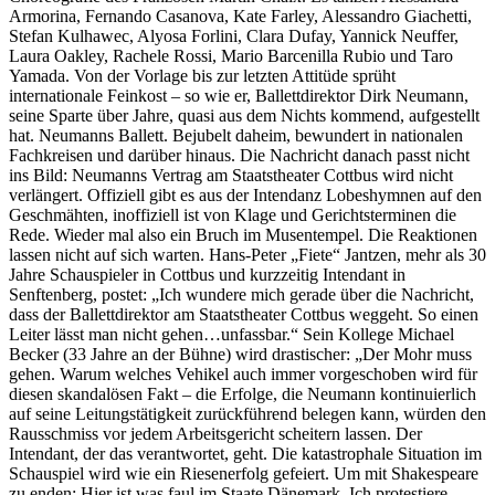
Armorina, Fernando Casanova, Kate Farley, Alessandro Giachetti,
Stefan Kulhawec, Alyosa Forlini, Clara Dufay, Yannick Neuffer,
Laura Oakley, Rachele Rossi, Mario Barcenilla Rubio und Taro
Yamada. Von der Vorlage bis zur letzten Attitüde sprüht
internationale Feinkost – so wie er, Ballettdirektor Dirk Neumann,
seine Sparte über Jahre, quasi aus dem Nichts kommend, aufgestellt
hat. Neumanns Ballett. Bejubelt daheim, bewundert in nationalen
Fachkreisen und darüber hinaus. Die Nachricht danach passt nicht
ins Bild: Neumanns Vertrag am Staatstheater Cottbus wird nicht
verlängert. Offiziell gibt es aus der Intendanz Lobeshymnen auf den
Geschmähten, inoffiziell ist von Klage und Gerichtsterminen die
Rede. Wieder mal also ein Bruch im Musentempel. Die Reaktionen
lassen nicht auf sich warten. Hans-Peter „Fiete“ Jantzen, mehr als 30
Jahre Schauspieler in Cottbus und kurzzeitig Intendant in
Senftenberg, postet: „Ich wundere mich gerade über die Nachricht,
dass der Ballettdirektor am Staatstheater Cottbus weggeht. So einen
Leiter lässt man nicht gehen…unfassbar.“ Sein Kollege Michael
Becker (33 Jahre an der Bühne) wird drastischer: „Der Mohr muss
gehen. Warum welches Vehikel auch immer vorgeschoben wird für
diesen skandalösen Fakt – die Erfolge, die Neumann kontinuierlich
auf seine Leitungstätigkeit zurückführend belegen kann, würden den
Rausschmiss vor jedem Arbeitsgericht scheitern lassen. Der
Intendant, der das verantwortet, geht. Die katastrophale Situation im
Schauspiel wird wie ein Riesenerfolg gefeiert. Um mit Shakespeare
zu enden: Hier ist was faul im Staate Dänemark. Ich protestiere