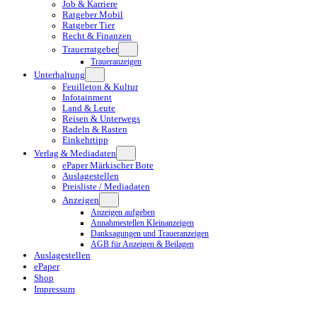
Job & Karriere
Ratgeber Mobil
Ratgeber Tier
Recht & Finanzen
Trauerratgeber
Traueranzeigen
Unterhaltung
Feuilleton & Kultur
Infotainment
Land & Leute
Reisen & Unterwegs
Radeln & Rasten
Einkehrtipp
Verlag & Mediadaten
ePaper Märkischer Bote
Auslagestellen
Preisliste / Mediadaten
Anzeigen
Anzeigen aufgeben
Annahmestellen Kleinanzeigen
Danksagungen und Traueranzeigen
AGB für Anzeigen & Beilagen
Auslagestellen
ePaper
Shop
Impressum