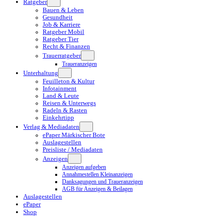
Ratgeber
Bauen & Leben
Gesundheit
Job & Karriere
Ratgeber Mobil
Ratgeber Tier
Recht & Finanzen
Trauerratgeber
Traueranzeigen
Unterhaltung
Feuilleton & Kultur
Infotainment
Land & Leute
Reisen & Unterwegs
Radeln & Rasten
Einkehrtipp
Verlag & Mediadaten
ePaper Märkischer Bote
Auslagestellen
Preisliste / Mediadaten
Anzeigen
Anzeigen aufgeben
Annahmestellen Kleinanzeigen
Danksagungen und Traueranzeigen
AGB für Anzeigen & Beilagen
Auslagestellen
ePaper
Shop