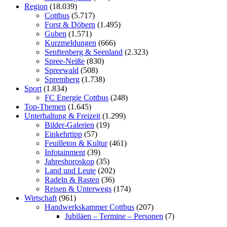
Region
(18.039)
Cottbus
(5.717)
Forst & Döbern
(1.495)
Guben
(1.571)
Kurzmeldungen
(666)
Senftenberg & Seenland
(2.323)
Spree-Neiße
(830)
Spreewald
(508)
Spremberg
(1.738)
Sport
(1.834)
FC Energie Cottbus
(248)
Top-Themen
(1.645)
Unterhaltung & Freizeit
(1.299)
Bilder-Galerien
(19)
Einkehrtipp
(57)
Feuilleton & Kultur
(461)
Infotainment
(39)
Jahreshoroskop
(35)
Land und Leute
(202)
Radeln & Rasten
(36)
Reisen & Unterwegs
(174)
Wirtschaft
(961)
Handwerkskammer Cottbus
(207)
Jubiläen – Termine – Personen
(7)