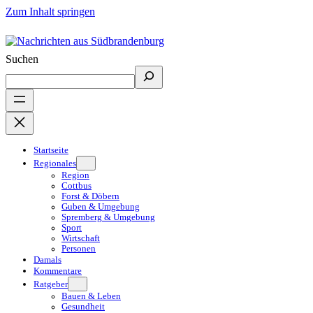
Zum Inhalt springen
Suchen
Startseite
Regionales
Region
Cottbus
Forst & Döbern
Guben & Umgebung
Spremberg & Umgebung
Sport
Wirtschaft
Personen
Damals
Kommentare
Ratgeber
Bauen & Leben
Gesundheit