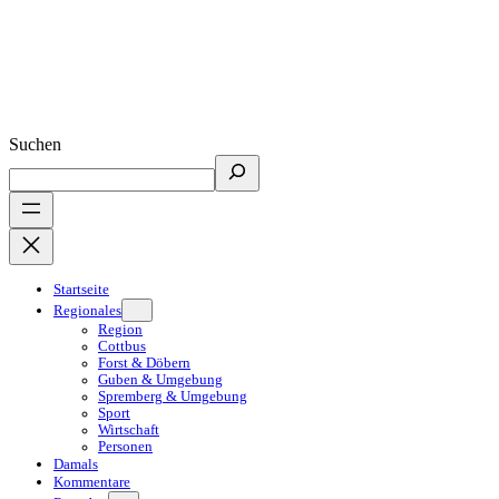
Suchen
Startseite
Regionales
Region
Cottbus
Forst & Döbern
Guben & Umgebung
Spremberg & Umgebung
Sport
Wirtschaft
Personen
Damals
Kommentare