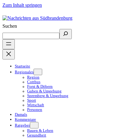
Zum Inhalt springen
Suchen
Startseite
Regionales
Region
Cottbus
Forst & Döbern
Guben & Umgebung
Spremberg & Umgebung
Sport
Wirtschaft
Personen
Damals
Kommentare
Ratgeber
Bauen & Leben
Gesundheit