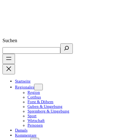
Suchen
Startseite
Regionales
Region
Cottbus
Forst & Döbern
Guben & Umgebung
Spremberg & Umgebung
Sport
Wirtschaft
Personen
Damals
Kommentare