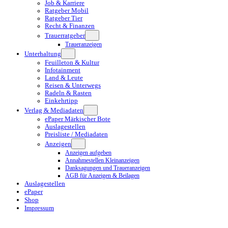
Job & Karriere
Ratgeber Mobil
Ratgeber Tier
Recht & Finanzen
Trauerratgeber
Traueranzeigen
Unterhaltung
Feuilleton & Kultur
Infotainment
Land & Leute
Reisen & Unterwegs
Radeln & Rasten
Einkehrtipp
Verlag & Mediadaten
ePaper Märkischer Bote
Auslagestellen
Preisliste / Mediadaten
Anzeigen
Anzeigen aufgeben
Annahmestellen Kleinanzeigen
Danksagungen und Traueranzeigen
AGB für Anzeigen & Beilagen
Auslagestellen
ePaper
Shop
Impressum