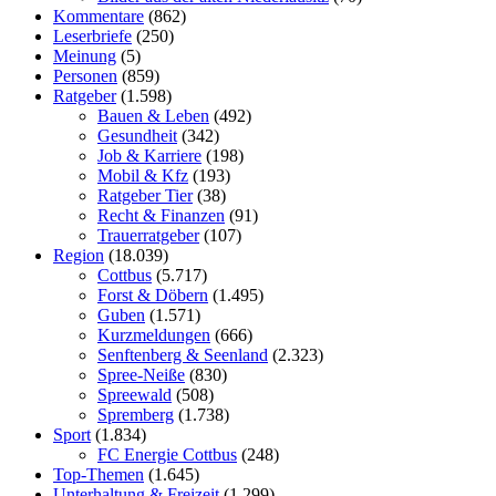
Kommentare
(862)
Leserbriefe
(250)
Meinung
(5)
Personen
(859)
Ratgeber
(1.598)
Bauen & Leben
(492)
Gesundheit
(342)
Job & Karriere
(198)
Mobil & Kfz
(193)
Ratgeber Tier
(38)
Recht & Finanzen
(91)
Trauerratgeber
(107)
Region
(18.039)
Cottbus
(5.717)
Forst & Döbern
(1.495)
Guben
(1.571)
Kurzmeldungen
(666)
Senftenberg & Seenland
(2.323)
Spree-Neiße
(830)
Spreewald
(508)
Spremberg
(1.738)
Sport
(1.834)
FC Energie Cottbus
(248)
Top-Themen
(1.645)
Unterhaltung & Freizeit
(1.299)