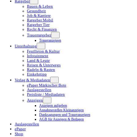
Ratgeber
Bauen & Leben
Gesundheit
Job & Karriere
Ratgeber Mobil
Ratgeber Tier
Recht & Finanzen
Trauerratgeber
Traueranzeigen
Unterhaltung
Feuilleton & Kultur
Infotainment
Land & Leute
Reisen & Unterwegs
Radeln & Rasten
Einkehrtipp
Verlag & Mediadaten
ePaper Märkischer Bote
Auslagestellen
Preisliste / Mediadaten
Anzeigen
Anzeigen aufgeben
Annahmestellen Kleinanzeigen
Danksagungen und Traueranzeigen
AGB für Anzeigen & Beilagen
Auslagestellen
ePaper
Shop