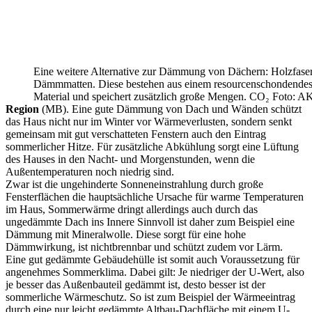
Eine weitere Alternative zur Dämmung von Dächern: Holzfase
Dämmmatten. Diese bestehen aus einem resourcenschondende
Material und speichert zusätzlich große Mengen. CO₂ Foto: A
Region
(MB). Eine gute Dämmung von Dach und Wänden schützt
das Haus nicht nur im Winter vor Wärmeverlusten, sondern senkt
gemeinsam mit gut verschatteten Fenstern auch den Eintrag
sommerlicher Hitze. Für zusätzliche Abkühlung sorgt eine Lüftung
des Hauses in den Nacht- und Morgenstunden, wenn die
Außentemperaturen noch niedrig sind.
Zwar ist die ungehinderte Sonneneinstrahlung durch große
Fensterflächen die hauptsächliche Ursache für warme Temperaturen
im Haus, Sommerwärme dringt allerdings auch durch das
ungedämmte Dach ins Innere Sinnvoll ist daher zum Beispiel eine
Dämmung mit Mineralwolle. Diese sorgt für eine hohe
Dämmwirkung, ist nichtbrennbar und schützt zudem vor Lärm.
Eine gut gedämmte Gebäudehülle ist somit auch Voraussetzung für
angenehmes Sommerklima. Dabei gilt: Je niedriger der U-Wert, also
je besser das Außenbauteil gedämmt ist, desto besser ist der
sommerliche Wärmeschutz. So ist zum Beispiel der Wärmeeintrag
durch eine nur leicht gedämmte Altbau-Dachfläche mit einem U-