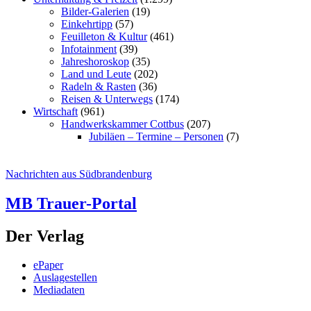
Bilder-Galerien
(19)
Einkehrtipp
(57)
Feuilleton & Kultur
(461)
Infotainment
(39)
Jahreshoroskop
(35)
Land und Leute
(202)
Radeln & Rasten
(36)
Reisen & Unterwegs
(174)
Wirtschaft
(961)
Handwerkskammer Cottbus
(207)
Jubiläen – Termine – Personen
(7)
Nachrichten aus Südbrandenburg
MB Trauer-Portal
Der Verlag
ePaper
Auslagestellen
Mediadaten