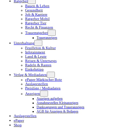
Ratgeber
Bauen & Leben
Gesundheit
Job & Karriere
Ratgeber Mobil
Ratgeber Tier
Recht & Finanzen
Trauerratgeber
Traueranzeigen
Unterhaltung
Feuilleton & Kultur
Infotainment
Land & Leute
Reisen & Unterwegs
Radeln & Rasten
Einkehrtipp
Verlag & Mediadaten
ePaper Märkischer Bote
Auslagestellen
Preisliste / Mediadaten
Anzeigen
Anzeigen aufgeben
Annahmestellen Kleinanzeigen
Danksagungen und Traueranzeigen
AGB für Anzeigen & Beilagen
Auslagestellen
ePaper
Shop