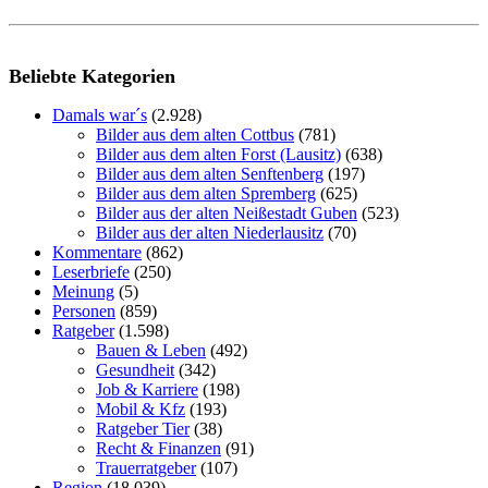
Beliebte Kategorien
Damals war´s
(2.928)
Bilder aus dem alten Cottbus
(781)
Bilder aus dem alten Forst (Lausitz)
(638)
Bilder aus dem alten Senftenberg
(197)
Bilder aus dem alten Spremberg
(625)
Bilder aus der alten Neißestadt Guben
(523)
Bilder aus der alten Niederlausitz
(70)
Kommentare
(862)
Leserbriefe
(250)
Meinung
(5)
Personen
(859)
Ratgeber
(1.598)
Bauen & Leben
(492)
Gesundheit
(342)
Job & Karriere
(198)
Mobil & Kfz
(193)
Ratgeber Tier
(38)
Recht & Finanzen
(91)
Trauerratgeber
(107)
Region
(18.039)