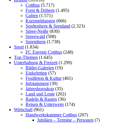
Cottbus
(5.717)
Forst & Döbern
(1.495)
Guben
(1.571)
Kurzmeldungen
(666)
Senftenberg & Seenland
(2.323)
Spree-Neiße
(830)
Spreewald
(508)
Spremberg
(1.738)
Sport
(1.834)
FC Energie Cottbus
(248)
Top-Themen
(1.645)
Unterhaltung & Freizeit
(1.299)
Bilder-Galerien
(19)
Einkehrtipp
(57)
Feuilleton & Kultur
(461)
Infotainment
(39)
Jahreshoroskop
(35)
Land und Leute
(202)
Radeln & Rasten
(36)
Reisen & Unterwegs
(174)
Wirtschaft
(961)
Handwerkskammer Cottbus
(207)
Jubiläen – Termine – Personen
(7)