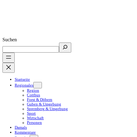
Suchen
Startseite
Regionales
Region
Cottbus
Forst & Döbern
Guben & Umgebung
Spremberg & Umgebung
Sport
Wirtschaft
Personen
Damals
Kommentare