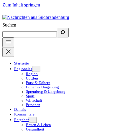
Zum Inhalt springen
Suchen
Startseite
Regionales
Region
Cottbus
Forst & Döbern
Guben & Umgebung
Spremberg & Umgebung
Sport
Wirtschaft
Personen
Damals
Kommentare
Ratgeber
Bauen & Leben
Gesundheit