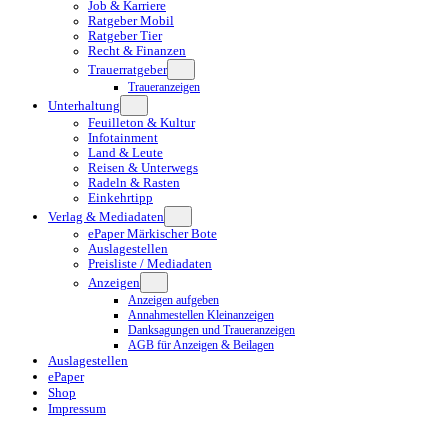
Job & Karriere
Ratgeber Mobil
Ratgeber Tier
Recht & Finanzen
Trauerratgeber
Traueranzeigen
Unterhaltung
Feuilleton & Kultur
Infotainment
Land & Leute
Reisen & Unterwegs
Radeln & Rasten
Einkehrtipp
Verlag & Mediadaten
ePaper Märkischer Bote
Auslagestellen
Preisliste / Mediadaten
Anzeigen
Anzeigen aufgeben
Annahmestellen Kleinanzeigen
Danksagungen und Traueranzeigen
AGB für Anzeigen & Beilagen
Auslagestellen
ePaper
Shop
Impressum