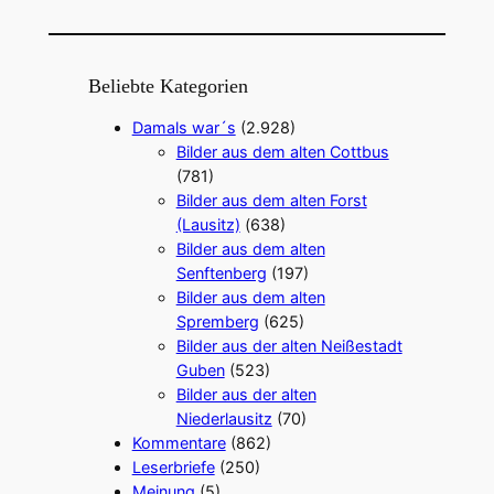
u
c
h
e
Beliebte Kategorien
n
Damals war´s
(2.928)
Bilder aus dem alten Cottbus
(781)
Bilder aus dem alten Forst
(Lausitz)
(638)
Bilder aus dem alten
Senftenberg
(197)
Bilder aus dem alten
Spremberg
(625)
Bilder aus der alten Neißestadt
Guben
(523)
Bilder aus der alten
Niederlausitz
(70)
Kommentare
(862)
Leserbriefe
(250)
Meinung
(5)