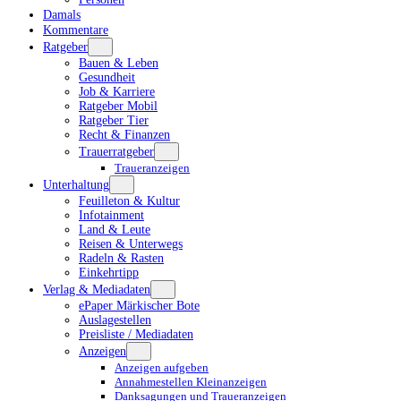
Damals
Kommentare
Ratgeber
Bauen & Leben
Gesundheit
Job & Karriere
Ratgeber Mobil
Ratgeber Tier
Recht & Finanzen
Trauerratgeber
Traueranzeigen
Unterhaltung
Feuilleton & Kultur
Infotainment
Land & Leute
Reisen & Unterwegs
Radeln & Rasten
Einkehrtipp
Verlag & Mediadaten
ePaper Märkischer Bote
Auslagestellen
Preisliste / Mediadaten
Anzeigen
Anzeigen aufgeben
Annahmestellen Kleinanzeigen
Danksagungen und Traueranzeigen