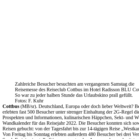
Zahlreiche Besucher besuchten am vergangenen Samstag die
Reisemesse des Reiseclub Cottbus im Hotel Radisson BLU Cot
So war zu jeder halben Stunde das Urlaubskino prall gefüllt.
Fotos: F. Kuhr
Cottbus
(MB/sr). Deutschland, Europa oder doch lieber Weltweit? Be
erlebten fast 500 Besucher unter strenger Einhaltung der 2G-Regel d
Prospekten und Informationen, kulinarischen Häppchen, Sekt- und We
Wandkalender für das Reisejahr 2022. Die Besucher konnten sich sow
Reisen gebucht: von der Tagesfahrt bis zur 14-tägigen Reise „Westka
Von Freitag bis Sonntag erlebten außerdem 480 Besucher bei drei Ver