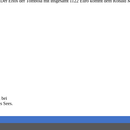
e. Der Erlös der Tombola mit insgesamt 1122 Euro kommt dem Ronald M
 bei
s Sees.