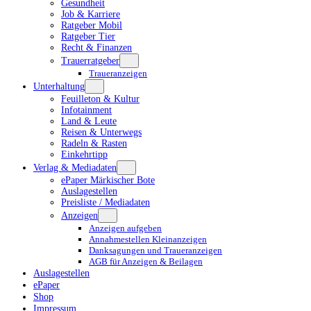
Gesundheit
Job & Karriere
Ratgeber Mobil
Ratgeber Tier
Recht & Finanzen
Trauerratgeber
Traueranzeigen
Unterhaltung
Feuilleton & Kultur
Infotainment
Land & Leute
Reisen & Unterwegs
Radeln & Rasten
Einkehrtipp
Verlag & Mediadaten
ePaper Märkischer Bote
Auslagestellen
Preisliste / Mediadaten
Anzeigen
Anzeigen aufgeben
Annahmestellen Kleinanzeigen
Danksagungen und Traueranzeigen
AGB für Anzeigen & Beilagen
Auslagestellen
ePaper
Shop
Impressum