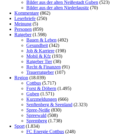
Bilder aus der alten Neißestadt Guben
(523)
Bilder aus der alten Niederlausitz
(70)
Kommentare
(862)
Leserbriefe
(250)
Meinung
(5)
Personen
(859)
Ratgeber
(1.598)
Bauen & Leben
(492)
Gesundheit
(342)
Job & Karriere
(198)
Mobil & Kfz
(193)
Ratgeber Tier
(38)
Recht & Finanzen
(91)
Trauerratgeber
(107)
Region
(18.039)
Cottbus
(5.717)
Forst & Döbern
(1.495)
Guben
(1.571)
Kurzmeldungen
(666)
Senftenberg & Seenland
(2.323)
Spree-Neiße
(830)
Spreewald
(508)
Spremberg
(1.738)
Sport
(1.834)
FC Energie Cottbus
(248)