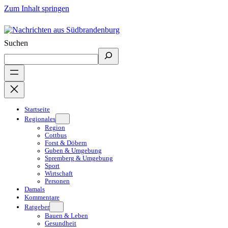
Zum Inhalt springen
Suchen
Startseite
Regionales
Region
Cottbus
Forst & Döbern
Guben & Umgebung
Spremberg & Umgebung
Sport
Wirtschaft
Personen
Damals
Kommentare
Ratgeber
Bauen & Leben
Gesundheit