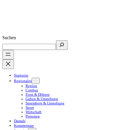
Suchen
Startseite
Regionales
Region
Cottbus
Forst & Döbern
Guben & Umgebung
Spremberg & Umgebung
Sport
Wirtschaft
Personen
Damals
Kommentare