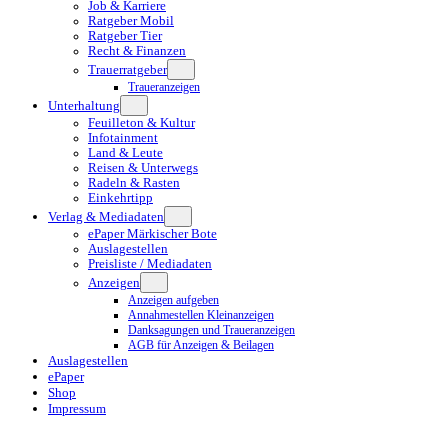
Job & Karriere
Ratgeber Mobil
Ratgeber Tier
Recht & Finanzen
Trauerratgeber
Traueranzeigen
Unterhaltung
Feuilleton & Kultur
Infotainment
Land & Leute
Reisen & Unterwegs
Radeln & Rasten
Einkehrtipp
Verlag & Mediadaten
ePaper Märkischer Bote
Auslagestellen
Preisliste / Mediadaten
Anzeigen
Anzeigen aufgeben
Annahmestellen Kleinanzeigen
Danksagungen und Traueranzeigen
AGB für Anzeigen & Beilagen
Auslagestellen
ePaper
Shop
Impressum