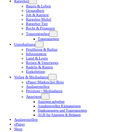
Ratgeber
Bauen & Leben
Gesundheit
Job & Karriere
Ratgeber Mobil
Ratgeber Tier
Recht & Finanzen
Trauerratgeber
Traueranzeigen
Unterhaltung
Feuilleton & Kultur
Infotainment
Land & Leute
Reisen & Unterwegs
Radeln & Rasten
Einkehrtipp
Verlag & Mediadaten
ePaper Märkischer Bote
Auslagestellen
Preisliste / Mediadaten
Anzeigen
Anzeigen aufgeben
Annahmestellen Kleinanzeigen
Danksagungen und Traueranzeigen
AGB für Anzeigen & Beilagen
Auslagestellen
ePaper
Shop