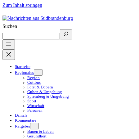
Zum Inhalt springen
Suchen
Startseite
Regionales
Region
Cottbus
Forst & Döbern
Guben & Umgebung
Spremberg & Umgebung
Sport
Wirtschaft
Personen
Damals
Kommentare
Ratgeber
Bauen & Leben
Gesundheit