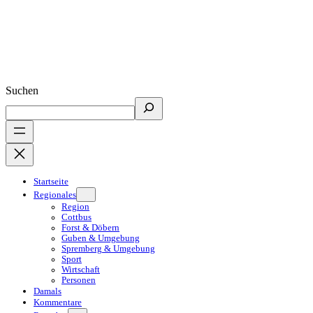
Suchen
Startseite
Regionales
Region
Cottbus
Forst & Döbern
Guben & Umgebung
Spremberg & Umgebung
Sport
Wirtschaft
Personen
Damals
Kommentare