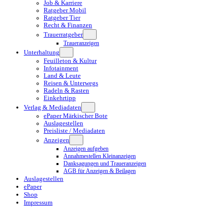
Job & Karriere
Ratgeber Mobil
Ratgeber Tier
Recht & Finanzen
Trauerratgeber
Traueranzeigen
Unterhaltung
Feuilleton & Kultur
Infotainment
Land & Leute
Reisen & Unterwegs
Radeln & Rasten
Einkehrtipp
Verlag & Mediadaten
ePaper Märkischer Bote
Auslagestellen
Preisliste / Mediadaten
Anzeigen
Anzeigen aufgeben
Annahmestellen Kleinanzeigen
Danksagungen und Traueranzeigen
AGB für Anzeigen & Beilagen
Auslagestellen
ePaper
Shop
Impressum