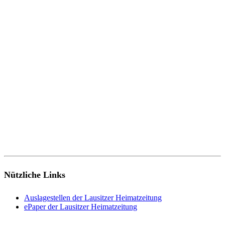
Nützliche Links
Auslagestellen der Lausitzer Heimatzeitung
ePaper der Lausitzer Heimatzeitung