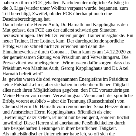
haben zu ihrem FCE gehalten. Nachdem der mögliche Aufstieg in
die 3. Liga (wieder unter Wollitz) verpasst wurde, begannen, zum
Teil berechtigt, Zweifel, ob der FCE überhaupt noch eine
Daseinsberechtigung hat.
Dann haben die Herren Auth, Dr. Harnath und Kapplinghaus den
Mut gefasst, den FCE aus der äußerst schwierigen Situation
herauszubringen. Der Mut zu einem jungen Trainer missglückte. Ein
neuer Trainer, Herr Lottner, kam. Der durchgreifende sportliche
Erfolg war so schnell nicht zu erreichen und dann die
Einnahmeverluste durch Corona… Dann kam es am 14.12.2020 zu
der gemeinsamen Sitzung von Präsidium und Verwaltungsrat. Die
Presse zitiert wahrheitsgetreu: „Wir mussten dafür sorgen, dass das
Präsidium von Matthias Auth, Gerorg Kapplinghaus und Dr. Axel
Harnath befreit wird“
Ja, gewiss waren die drei vorgenannten Energiefans im Präsidium
keine Fußball-Lehrer, aber sie haben in nebenberuflicher Tätigkeit
alles nach ihren Möglichkeiten gegeben, den FCE voranzubringen.
Meine Herren vom neuen Verwaltungsrat: Wenn auch der sportliche
Erfolg vorerst ausblieb – aber die Trennung (Rausschmiss!) von
Chefarzt Herrn Dr. Harnath vom renommierten Sana-Herzzentrum
und Amtsrichter Herrn Kapplingshaus, öffentlich als eine
„Befreiung“ darzustellen, ist nicht nur beleidigend, sondern höchst
unwürdig! Diese Herren sind anerkannte Persönlichkeiten durch
ihre beispielhaften Leistungen in ihrer beruflichen Tätigkeit.
Als mittelständischer Unternehmer habe ich, so oft sich die