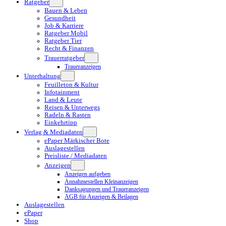
Ratgeber
Bauen & Leben
Gesundheit
Job & Karriere
Ratgeber Mobil
Ratgeber Tier
Recht & Finanzen
Trauerratgeber
Traueranzeigen
Unterhaltung
Feuilleton & Kultur
Infotainment
Land & Leute
Reisen & Unterwegs
Radeln & Rasten
Einkehrtipp
Verlag & Mediadaten
ePaper Märkischer Bote
Auslagestellen
Preisliste / Mediadaten
Anzeigen
Anzeigen aufgeben
Annahmestellen Kleinanzeigen
Danksagungen und Traueranzeigen
AGB für Anzeigen & Beilagen
Auslagestellen
ePaper
Shop