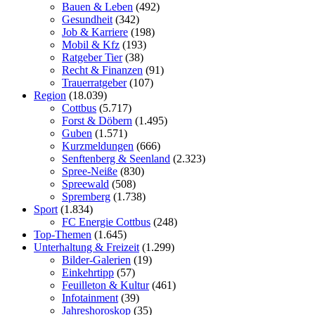
Bauen & Leben
(492)
Gesundheit
(342)
Job & Karriere
(198)
Mobil & Kfz
(193)
Ratgeber Tier
(38)
Recht & Finanzen
(91)
Trauerratgeber
(107)
Region
(18.039)
Cottbus
(5.717)
Forst & Döbern
(1.495)
Guben
(1.571)
Kurzmeldungen
(666)
Senftenberg & Seenland
(2.323)
Spree-Neiße
(830)
Spreewald
(508)
Spremberg
(1.738)
Sport
(1.834)
FC Energie Cottbus
(248)
Top-Themen
(1.645)
Unterhaltung & Freizeit
(1.299)
Bilder-Galerien
(19)
Einkehrtipp
(57)
Feuilleton & Kultur
(461)
Infotainment
(39)
Jahreshoroskop
(35)