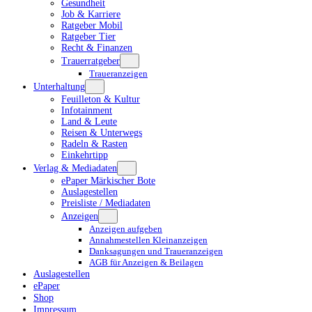
Gesundheit
Job & Karriere
Ratgeber Mobil
Ratgeber Tier
Recht & Finanzen
Trauerratgeber
Traueranzeigen
Unterhaltung
Feuilleton & Kultur
Infotainment
Land & Leute
Reisen & Unterwegs
Radeln & Rasten
Einkehrtipp
Verlag & Mediadaten
ePaper Märkischer Bote
Auslagestellen
Preisliste / Mediadaten
Anzeigen
Anzeigen aufgeben
Annahmestellen Kleinanzeigen
Danksagungen und Traueranzeigen
AGB für Anzeigen & Beilagen
Auslagestellen
ePaper
Shop
Impressum