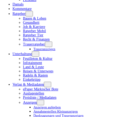
Damals
Kommentare
Ratgeber
Bauen & Leben
Gesundheit
Job & Karriere
Ratgeber Mobil
Ratgeber Tier
Recht & Finanzen
Trauerratgeber
Traueranzeigen
Unterhaltung
Feuilleton & Kultur
Infotainment
Land & Leute
Reisen & Unterwegs
Radeln & Rasten
Einkehrtipp
Verlag & Mediadaten
ePaper Märkischer Bote
Auslagestellen
Preisliste / Mediadaten
Anzeigen
Anzeigen aufgeben
Annahmestellen Kleinanzeigen
Danksagungen und Traueranzeigen