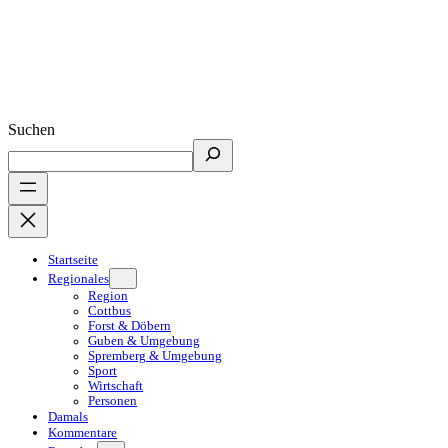
Suchen
Startseite
Regionales
Region
Cottbus
Forst & Döbern
Guben & Umgebung
Spremberg & Umgebung
Sport
Wirtschaft
Personen
Damals
Kommentare