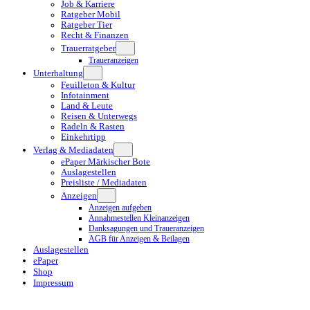
Job & Karriere
Ratgeber Mobil
Ratgeber Tier
Recht & Finanzen
Trauerratgeber
Traueranzeigen
Unterhaltung
Feuilleton & Kultur
Infotainment
Land & Leute
Reisen & Unterwegs
Radeln & Rasten
Einkehrtipp
Verlag & Mediadaten
ePaper Märkischer Bote
Auslagestellen
Preisliste / Mediadaten
Anzeigen
Anzeigen aufgeben
Annahmestellen Kleinanzeigen
Danksagungen und Traueranzeigen
AGB für Anzeigen & Beilagen
Auslagestellen
ePaper
Shop
Impressum