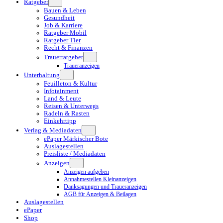
Ratgeber
Bauen & Leben
Gesundheit
Job & Karriere
Ratgeber Mobil
Ratgeber Tier
Recht & Finanzen
Trauerratgeber
Traueranzeigen
Unterhaltung
Feuilleton & Kultur
Infotainment
Land & Leute
Reisen & Unterwegs
Radeln & Rasten
Einkehrtipp
Verlag & Mediadaten
ePaper Märkischer Bote
Auslagestellen
Preisliste / Mediadaten
Anzeigen
Anzeigen aufgeben
Annahmestellen Kleinanzeigen
Danksagungen und Traueranzeigen
AGB für Anzeigen & Beilagen
Auslagestellen
ePaper
Shop