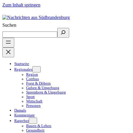
Zum Inhalt springen
Suchen
Startseite
Regionales
Region
Cottbus
Forst & Döbern
Guben & Umgebung
Spremberg & Umgebung
Sport
Wirtschaft
Personen
Damals
Kommentare
Ratgeber
Bauen & Leben
Gesundheit