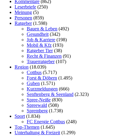
Kommentare
(862)
Leserbriefe
(250)
Meinung
(5)
Personen
(859)
Ratgeber
(1.598)
Bauen & Leben
(492)
Gesundheit
(342)
Job & Karriere
(198)
Mobil & Kfz
(193)
Ratgeber Tier
(38)
Recht & Finanzen
(91)
Trauerratgeber
(107)
Region
(18.039)
Cottbus
(5.717)
Forst & Döbern
(1.495)
Guben
(1.571)
Kurzmeldungen
(666)
Senftenberg & Seenland
(2.323)
Spree-Neiße
(830)
Spreewald
(508)
Spremberg
(1.738)
Sport
(1.834)
FC Energie Cottbus
(248)
Top-Themen
(1.645)
Unterhaltung & Freizeit
(1.299)