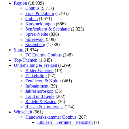
Region
(18.039)
Cottbus
(5.717)
Forst & Döbern
(1.495)
Guben
(1.571)
Kurzmeldungen
(666)
Senftenberg & Seenland
(2.323)
Spree-Neiße
(830)
Spreewald
(508)
Spremberg
(1.738)
Sport
(1.834)
FC Energie Cottbus
(248)
Top-Themen
(1.645)
Unterhaltung & Freizeit
(1.299)
Bilder-Galerien
(19)
Einkehrtipp
(57)
Feuilleton & Kultur
(461)
Infotainment
(39)
Jahreshoroskop
(35)
Land und Leute
(202)
Radeln & Rasten
(36)
Reisen & Unterwegs
(174)
Wirtschaft
(961)
Handwerkskammer Cottbus
(207)
Jubiläen – Termine – Personen
(7)