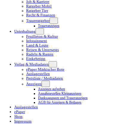
Job & Karriere
Ratgeber Mobil
Ratgeber Tier
Recht & Finanzen
Trauerratgeber
Traueranzeigen
Unterhaltung
Feuilleton & Kultur
Infotainment
Land & Leute
Reisen & Unterwegs
Radeln & Rasten
Einkehrtipp
Verlag & Mediadaten
ePaper Märkischer Bote
Auslagestellen
Preisliste / Mediadaten
Anzeigen
Anzeigen aufgeben
Annahmestellen Kleinanzeigen
Danksagungen und Traueranzeigen
AGB für Anzeigen & Beilagen
Auslagestellen
ePaper
Shop
Impressum