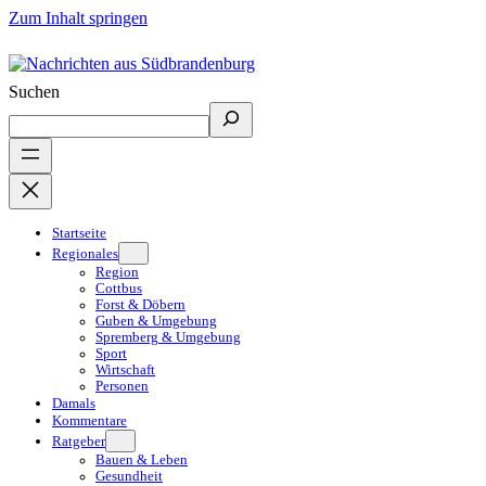
Zum Inhalt springen
Suchen
Startseite
Regionales
Region
Cottbus
Forst & Döbern
Guben & Umgebung
Spremberg & Umgebung
Sport
Wirtschaft
Personen
Damals
Kommentare
Ratgeber
Bauen & Leben
Gesundheit