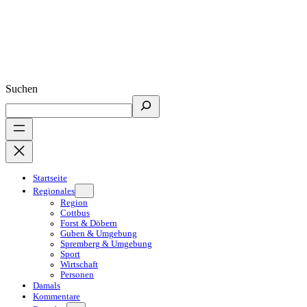
Suchen
Startseite
Regionales
Region
Cottbus
Forst & Döbern
Guben & Umgebung
Spremberg & Umgebung
Sport
Wirtschaft
Personen
Damals
Kommentare