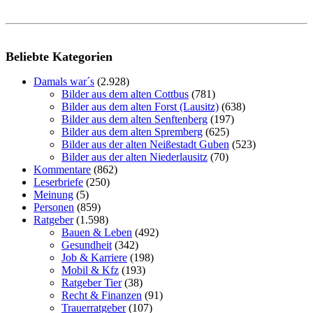
Beliebte Kategorien
Damals war´s
(2.928)
Bilder aus dem alten Cottbus
(781)
Bilder aus dem alten Forst (Lausitz)
(638)
Bilder aus dem alten Senftenberg
(197)
Bilder aus dem alten Spremberg
(625)
Bilder aus der alten Neißestadt Guben
(523)
Bilder aus der alten Niederlausitz
(70)
Kommentare
(862)
Leserbriefe
(250)
Meinung
(5)
Personen
(859)
Ratgeber
(1.598)
Bauen & Leben
(492)
Gesundheit
(342)
Job & Karriere
(198)
Mobil & Kfz
(193)
Ratgeber Tier
(38)
Recht & Finanzen
(91)
Trauerratgeber
(107)