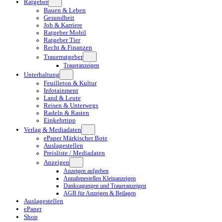
Ratgeber
Bauen & Leben
Gesundheit
Job & Karriere
Ratgeber Mobil
Ratgeber Tier
Recht & Finanzen
Trauerratgeber
Traueranzeigen
Unterhaltung
Feuilleton & Kultur
Infotainment
Land & Leute
Reisen & Unterwegs
Radeln & Rasten
Einkehrtipp
Verlag & Mediadaten
ePaper Märkischer Bote
Auslagestellen
Preisliste / Mediadaten
Anzeigen
Anzeigen aufgeben
Annahmestellen Kleinanzeigen
Danksagungen und Traueranzeigen
AGB für Anzeigen & Beilagen
Auslagestellen
ePaper
Shop