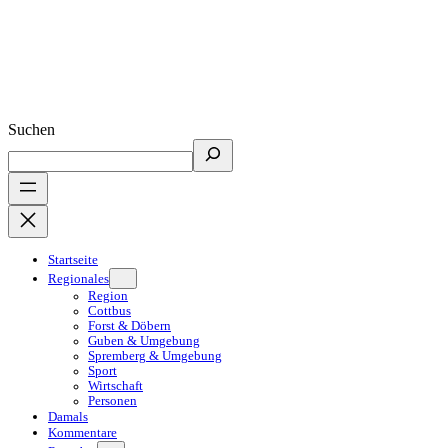
Suchen
Startseite
Regionales
Region
Cottbus
Forst & Döbern
Guben & Umgebung
Spremberg & Umgebung
Sport
Wirtschaft
Personen
Damals
Kommentare