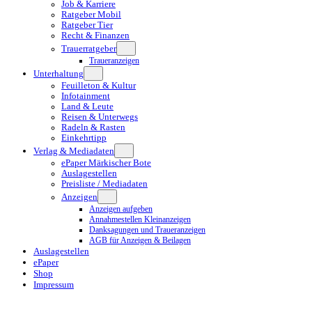
Job & Karriere
Ratgeber Mobil
Ratgeber Tier
Recht & Finanzen
Trauerratgeber
Traueranzeigen
Unterhaltung
Feuilleton & Kultur
Infotainment
Land & Leute
Reisen & Unterwegs
Radeln & Rasten
Einkehrtipp
Verlag & Mediadaten
ePaper Märkischer Bote
Auslagestellen
Preisliste / Mediadaten
Anzeigen
Anzeigen aufgeben
Annahmestellen Kleinanzeigen
Danksagungen und Traueranzeigen
AGB für Anzeigen & Beilagen
Auslagestellen
ePaper
Shop
Impressum