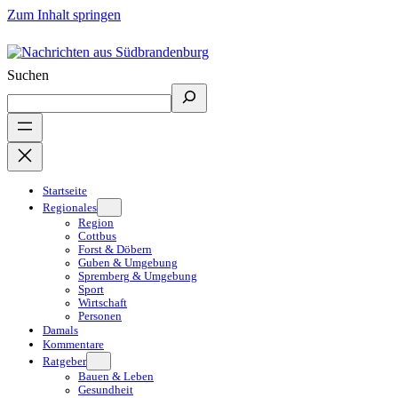
Zum Inhalt springen
Suchen
Startseite
Regionales
Region
Cottbus
Forst & Döbern
Guben & Umgebung
Spremberg & Umgebung
Sport
Wirtschaft
Personen
Damals
Kommentare
Ratgeber
Bauen & Leben
Gesundheit