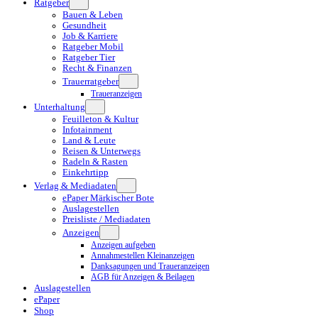
Ratgeber
Bauen & Leben
Gesundheit
Job & Karriere
Ratgeber Mobil
Ratgeber Tier
Recht & Finanzen
Trauerratgeber
Traueranzeigen
Unterhaltung
Feuilleton & Kultur
Infotainment
Land & Leute
Reisen & Unterwegs
Radeln & Rasten
Einkehrtipp
Verlag & Mediadaten
ePaper Märkischer Bote
Auslagestellen
Preisliste / Mediadaten
Anzeigen
Anzeigen aufgeben
Annahmestellen Kleinanzeigen
Danksagungen und Traueranzeigen
AGB für Anzeigen & Beilagen
Auslagestellen
ePaper
Shop