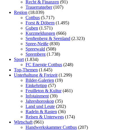
Recht & Finanzen
(91)
Trauerratgeber
(107)
Region
(18.039)
Cottbus
(5.717)
Forst & Döbern
(1.495)
Guben
(1.571)
Kurzmeldungen
(666)
Senftenberg & Seenland
(2.323)
Spree-Neiße
(830)
Spreewald
(508)
Spremberg
(1.738)
Sport
(1.834)
FC Energie Cottbus
(248)
Top-Themen
(1.645)
Unterhaltung & Freizeit
(1.299)
Bilder-Galerien
(19)
Einkehrtipp
(57)
Feuilleton & Kultur
(461)
Infotainment
(39)
Jahreshoroskop
(35)
Land und Leute
(202)
Radeln & Rasten
(36)
Reisen & Unterwegs
(174)
Wirtschaft
(961)
Handwerkskammer Cottbus
(207)