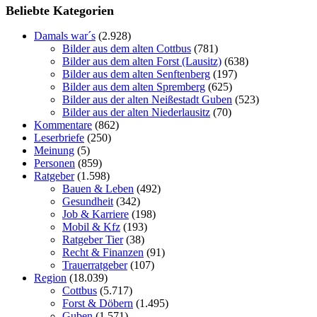
Beliebte Kategorien
Damals war´s
(2.928)
Bilder aus dem alten Cottbus
(781)
Bilder aus dem alten Forst (Lausitz)
(638)
Bilder aus dem alten Senftenberg
(197)
Bilder aus dem alten Spremberg
(625)
Bilder aus der alten Neißestadt Guben
(523)
Bilder aus der alten Niederlausitz
(70)
Kommentare
(862)
Leserbriefe
(250)
Meinung
(5)
Personen
(859)
Ratgeber
(1.598)
Bauen & Leben
(492)
Gesundheit
(342)
Job & Karriere
(198)
Mobil & Kfz
(193)
Ratgeber Tier
(38)
Recht & Finanzen
(91)
Trauerratgeber
(107)
Region
(18.039)
Cottbus
(5.717)
Forst & Döbern
(1.495)
Guben
(1.571)