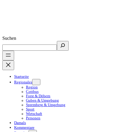
Suchen
Startseite
Regionales
Region
Cottbus
Forst & Döbern
Guben & Umgebung
Spremberg & Umgebung
Sport
Wirtschaft
Personen
Damals
Kommentare