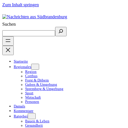
Zum Inhalt springen
Suchen
Startseite
Regionales
Region
Cottbus
Forst & Döbern
Guben & Umgebung
Spremberg & Umgebung
Sport
Wirtschaft
Personen
Damals
Kommentare
Ratgeber
Bauen & Leben
Gesundheit