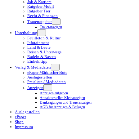
Job & Karriere
Ratgeber Mobil
Ratgeber Tier
Recht & Finanzen
Trauerratgeber
Traueranzeigen
Unterhaltung
Feuilleton & Kultur
Infotainment
Land & Leute
Reisen & Unterwegs
Radeln & Rasten
Einkehrtipp
Verlag & Mediadaten
ePaper Märkischer Bote
Auslagestellen
Preisliste / Mediadaten
Anzeigen
Anzeigen aufgeben
Annahmestellen Kleinanzeigen
Danksagungen und Traueranzeigen
AGB für Anzeigen & Beilagen
Auslagestellen
ePaper
Shop
Impressum