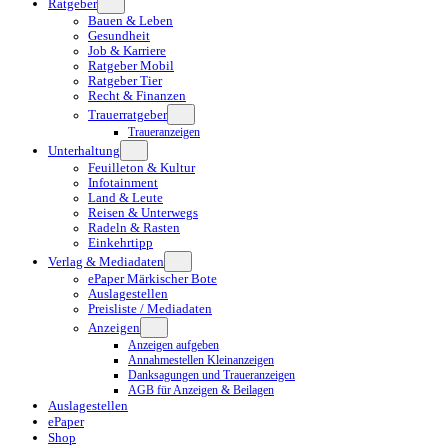
Ratgeber
Bauen & Leben
Gesundheit
Job & Karriere
Ratgeber Mobil
Ratgeber Tier
Recht & Finanzen
Trauerratgeber
Traueranzeigen
Unterhaltung
Feuilleton & Kultur
Infotainment
Land & Leute
Reisen & Unterwegs
Radeln & Rasten
Einkehrtipp
Verlag & Mediadaten
ePaper Märkischer Bote
Auslagestellen
Preisliste / Mediadaten
Anzeigen
Anzeigen aufgeben
Annahmestellen Kleinanzeigen
Danksagungen und Traueranzeigen
AGB für Anzeigen & Beilagen
Auslagestellen
ePaper
Shop