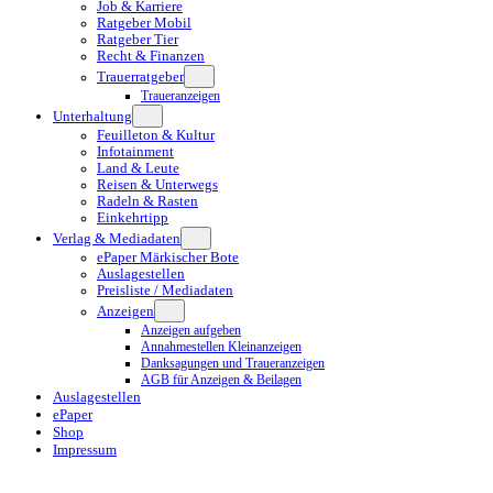
Job & Karriere
Ratgeber Mobil
Ratgeber Tier
Recht & Finanzen
Trauerratgeber
Traueranzeigen
Unterhaltung
Feuilleton & Kultur
Infotainment
Land & Leute
Reisen & Unterwegs
Radeln & Rasten
Einkehrtipp
Verlag & Mediadaten
ePaper Märkischer Bote
Auslagestellen
Preisliste / Mediadaten
Anzeigen
Anzeigen aufgeben
Annahmestellen Kleinanzeigen
Danksagungen und Traueranzeigen
AGB für Anzeigen & Beilagen
Auslagestellen
ePaper
Shop
Impressum