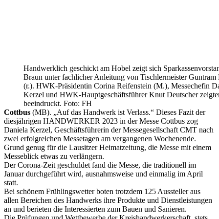
Handwerklich geschickt am Hobel zeigt sich Sparkassenvorsta
Braun unter fachlicher Anleitung von Tischlermeister Guntram 
(r.). HWK-Präsidentin Corina Reifenstein (M.), Messechefin D
Kerzel und HWK-Hauptgeschäftsführer Knut Deutscher zeigte
beeindruckt. Foto: FH
Cottbus
(MB). „Auf das Handwerk ist Verlass.“ Dieses Fazit der
diesjährigen HANDWERKER 2023 in der Messe Cottbus zog
Daniela Kerzel, Geschäftsführerin der Messegesellschaft CMT nach
zwei erfolgreichen Messetagen am vergangenen Wochenende.
Grund genug für die Lausitzer Heimatzeitung, die Messe mit einem
Messeblick etwas zu verlängern.
Der Corona-Zeit geschuldet fand die Messe, die traditionell im
Januar durchgeführt wird, ausnahmsweise und einmalig im April
statt.
Bei schönem Frühlingswetter boten trotzdem 125 Aussteller aus
allen Bereichen des Handwerks ihre Produkte und Dienstleistungen
an und berieten die Interessierten zum Bauen und Sanieren.
Die Prüfungen und Wettbewerbe der Kreishandwerkerschaft, stets