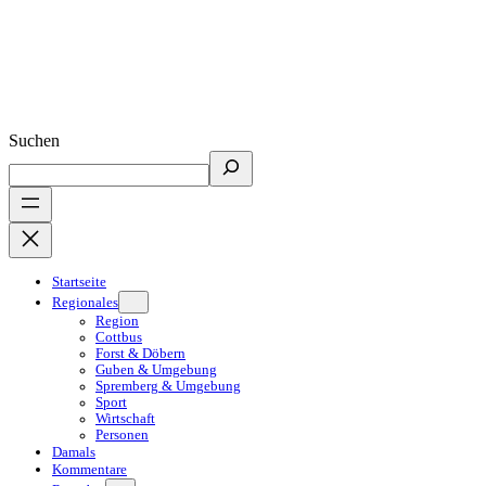
Suchen
Startseite
Regionales
Region
Cottbus
Forst & Döbern
Guben & Umgebung
Spremberg & Umgebung
Sport
Wirtschaft
Personen
Damals
Kommentare