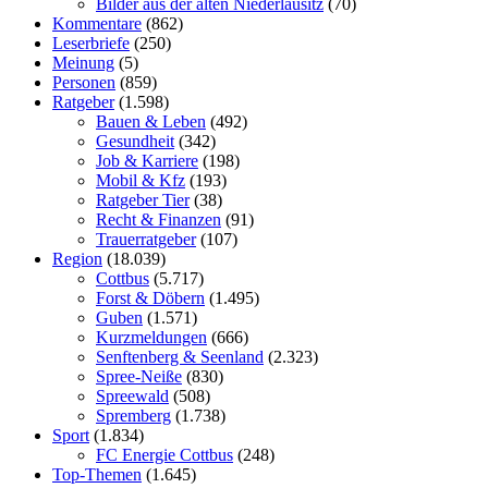
Bilder aus der alten Niederlausitz
(70)
Kommentare
(862)
Leserbriefe
(250)
Meinung
(5)
Personen
(859)
Ratgeber
(1.598)
Bauen & Leben
(492)
Gesundheit
(342)
Job & Karriere
(198)
Mobil & Kfz
(193)
Ratgeber Tier
(38)
Recht & Finanzen
(91)
Trauerratgeber
(107)
Region
(18.039)
Cottbus
(5.717)
Forst & Döbern
(1.495)
Guben
(1.571)
Kurzmeldungen
(666)
Senftenberg & Seenland
(2.323)
Spree-Neiße
(830)
Spreewald
(508)
Spremberg
(1.738)
Sport
(1.834)
FC Energie Cottbus
(248)
Top-Themen
(1.645)