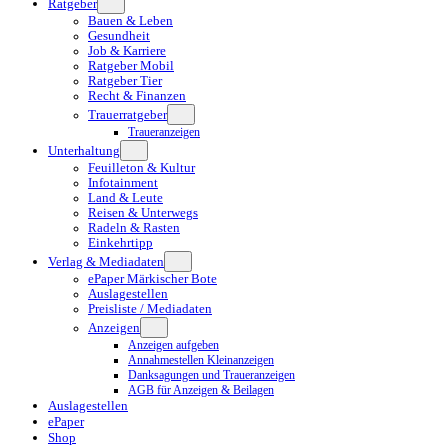
Ratgeber
Bauen & Leben
Gesundheit
Job & Karriere
Ratgeber Mobil
Ratgeber Tier
Recht & Finanzen
Trauerratgeber
Traueranzeigen
Unterhaltung
Feuilleton & Kultur
Infotainment
Land & Leute
Reisen & Unterwegs
Radeln & Rasten
Einkehrtipp
Verlag & Mediadaten
ePaper Märkischer Bote
Auslagestellen
Preisliste / Mediadaten
Anzeigen
Anzeigen aufgeben
Annahmestellen Kleinanzeigen
Danksagungen und Traueranzeigen
AGB für Anzeigen & Beilagen
Auslagestellen
ePaper
Shop