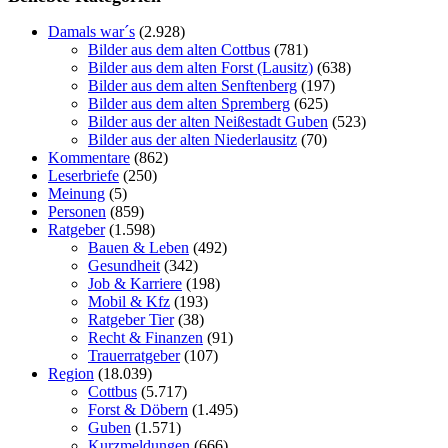
Damals war´s
(2.928)
Bilder aus dem alten Cottbus
(781)
Bilder aus dem alten Forst (Lausitz)
(638)
Bilder aus dem alten Senftenberg
(197)
Bilder aus dem alten Spremberg
(625)
Bilder aus der alten Neißestadt Guben
(523)
Bilder aus der alten Niederlausitz
(70)
Kommentare
(862)
Leserbriefe
(250)
Meinung
(5)
Personen
(859)
Ratgeber
(1.598)
Bauen & Leben
(492)
Gesundheit
(342)
Job & Karriere
(198)
Mobil & Kfz
(193)
Ratgeber Tier
(38)
Recht & Finanzen
(91)
Trauerratgeber
(107)
Region
(18.039)
Cottbus
(5.717)
Forst & Döbern
(1.495)
Guben
(1.571)
Kurzmeldungen
(666)