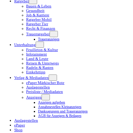
Ratgeber
Bauen & Leben
Gesundheit
Job & Karriere
Ratgeber Mobil
Ratgeber Tier
Recht & Finanzen
Trauerratgeber
Traueranzeigen
Unterhaltung
Feuilleton & Kultur
Infotainment
Land & Leute
Reisen & Unterwegs
Radeln & Rasten
Einkehrtipp
Verlag & Mediadaten
ePaper Märkischer Bote
Auslagestellen
Preisliste / Mediadaten
Anzeigen
Anzeigen aufgeben
Annahmestellen Kleinanzeigen
Danksagungen und Traueranzeigen
AGB für Anzeigen & Beilagen
Auslagestellen
ePaper
Shop