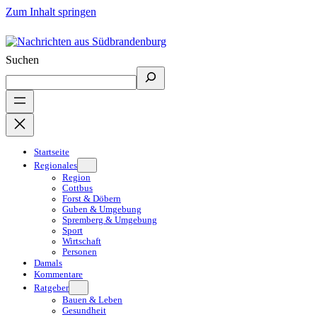
Zum Inhalt springen
Suchen
Startseite
Regionales
Region
Cottbus
Forst & Döbern
Guben & Umgebung
Spremberg & Umgebung
Sport
Wirtschaft
Personen
Damals
Kommentare
Ratgeber
Bauen & Leben
Gesundheit