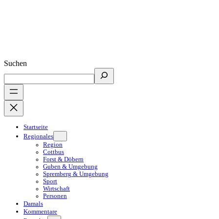
Suchen
Startseite
Regionales
Region
Cottbus
Forst & Döbern
Guben & Umgebung
Spremberg & Umgebung
Sport
Wirtschaft
Personen
Damals
Kommentare