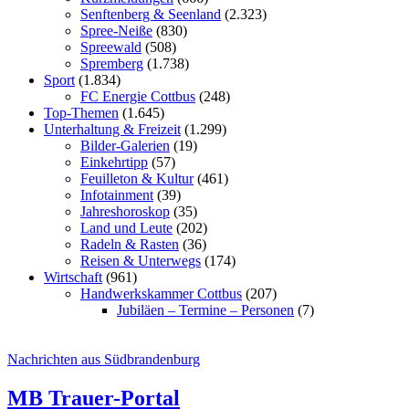
Senftenberg & Seenland
(2.323)
Spree-Neiße
(830)
Spreewald
(508)
Spremberg
(1.738)
Sport
(1.834)
FC Energie Cottbus
(248)
Top-Themen
(1.645)
Unterhaltung & Freizeit
(1.299)
Bilder-Galerien
(19)
Einkehrtipp
(57)
Feuilleton & Kultur
(461)
Infotainment
(39)
Jahreshoroskop
(35)
Land und Leute
(202)
Radeln & Rasten
(36)
Reisen & Unterwegs
(174)
Wirtschaft
(961)
Handwerkskammer Cottbus
(207)
Jubiläen – Termine – Personen
(7)
Nachrichten aus Südbrandenburg
MB Trauer-Portal