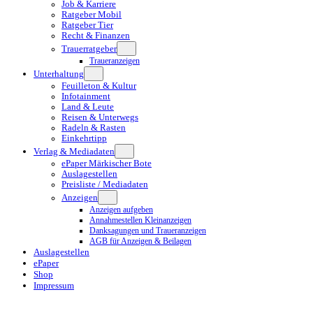
Job & Karriere
Ratgeber Mobil
Ratgeber Tier
Recht & Finanzen
Trauerratgeber
Traueranzeigen
Unterhaltung
Feuilleton & Kultur
Infotainment
Land & Leute
Reisen & Unterwegs
Radeln & Rasten
Einkehrtipp
Verlag & Mediadaten
ePaper Märkischer Bote
Auslagestellen
Preisliste / Mediadaten
Anzeigen
Anzeigen aufgeben
Annahmestellen Kleinanzeigen
Danksagungen und Traueranzeigen
AGB für Anzeigen & Beilagen
Auslagestellen
ePaper
Shop
Impressum