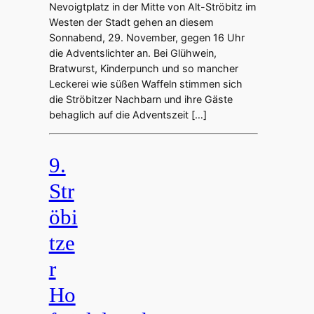
Nevoigtplatz in der Mitte von Alt-Ströbitz im
Westen der Stadt gehen an diesem
Sonnabend, 29. November, gegen 16 Uhr
die Adventslichter an. Bei Glühwein,
Bratwurst, Kinderpunch und so mancher
Leckerei wie süßen Waffeln stimmen sich
die Ströbitzer Nachbarn und ihre Gäste
behaglich auf die Adventszeit […]
9.
Str
öbi
tze
r
Ho