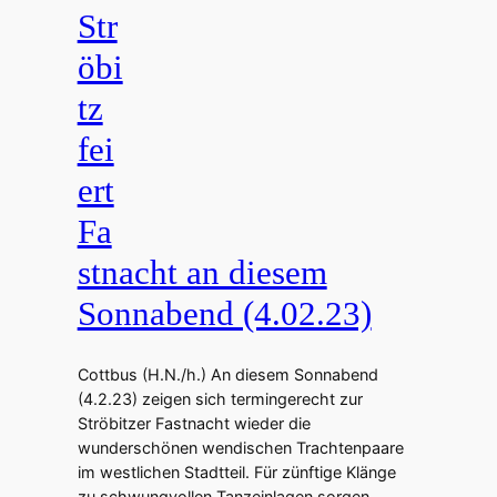
Str
öbi
tz
fei
ert
Fa
stnacht an diesem
Sonnabend (4.02.23)
Cottbus (H.N./h.) An diesem Sonnabend
(4.2.23) zeigen sich termingerecht zur
Ströbitzer Fastnacht wieder die
wunderschönen wendischen Trachtenpaare
im westlichen Stadtteil. Für zünftige Klänge
zu schwungvollen Tanzeinlagen sorgen