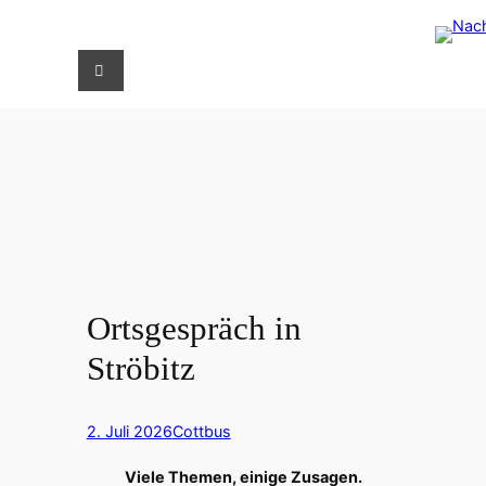
Zum
S
Inhalt
u
springen
c
h
e
n
Ortsgespräch in
Ströbitz
2. Juli 2026
Cottbus
Viele Themen, einige Zusagen.