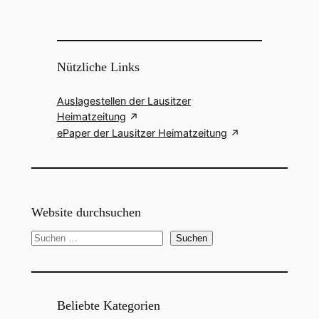
Nützliche Links
Auslagestellen der Lausitzer
Heimatzeitung
ePaper der Lausitzer Heimatzeitung
Website durchsuchen
S
Suchen
u
c
h
e
Beliebte Kategorien
n