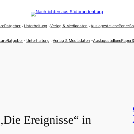
re
Ratgeber
Unterhaltung
Verlag & Mediadaten
Auslagestellen
ePaper
S
are
Ratgeber
Unterhaltung
Verlag & Mediadaten
Auslagestellen
ePaper
„Die Ereignisse“ in