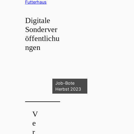
Futterhaus
Digitale
Sonderver
öffentlichu
ngen
Job-Bote
Herbst 2023
V
e
r