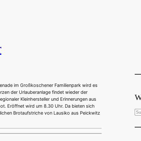
r
enade im Großkoschener Familienpark wird es
Herzen der Urlauberanlage findet wieder der
W
regionaler Kleinhersteller und Erinnerungen aus
t. Eröffnet wird um 8.30 Uhr. Da bieten sich
S
rlichen Brotaufstriche von Lausiko aus Peickwitz
u
c
h
e