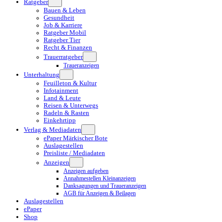
Ratgeber
Bauen & Leben
Gesundheit
Job & Karriere
Ratgeber Mobil
Ratgeber Tier
Recht & Finanzen
Trauerratgeber
Traueranzeigen
Unterhaltung
Feuilleton & Kultur
Infotainment
Land & Leute
Reisen & Unterwegs
Radeln & Rasten
Einkehrtipp
Verlag & Mediadaten
ePaper Märkischer Bote
Auslagestellen
Preisliste / Mediadaten
Anzeigen
Anzeigen aufgeben
Annahmestellen Kleinanzeigen
Danksagungen und Traueranzeigen
AGB für Anzeigen & Beilagen
Auslagestellen
ePaper
Shop