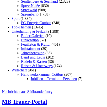
Senftenberg & Seenland
(2.323)
Spree-Neiße
(830)
Spreewald
(508)
Spremberg
(1.738)
Sport
(1.834)
FC Energie Cottbus
(248)
Top-Themen
(1.645)
Unterhaltung & Freizeit
(1.299)
Bilder-Galerien
(19)
Einkehrtipp
(57)
Feuilleton & Kultur
(461)
Infotainment
(39)
Jahreshoroskop
(35)
Land und Leute
(202)
Radeln & Rasten
(36)
Reisen & Unterwegs
(174)
Wirtschaft
(961)
Handwerkskammer Cottbus
(207)
Jubiläen – Termine – Personen
(7)
Nachrichten aus Südbrandenburg
MB Trauer-Portal