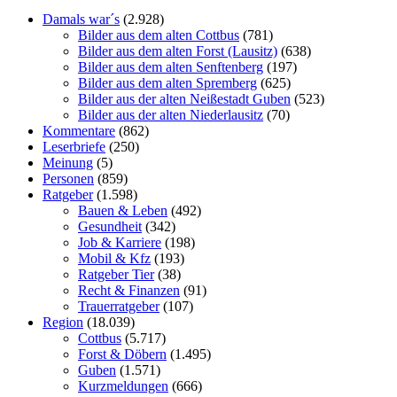
Damals war´s
(2.928)
Bilder aus dem alten Cottbus
(781)
Bilder aus dem alten Forst (Lausitz)
(638)
Bilder aus dem alten Senftenberg
(197)
Bilder aus dem alten Spremberg
(625)
Bilder aus der alten Neißestadt Guben
(523)
Bilder aus der alten Niederlausitz
(70)
Kommentare
(862)
Leserbriefe
(250)
Meinung
(5)
Personen
(859)
Ratgeber
(1.598)
Bauen & Leben
(492)
Gesundheit
(342)
Job & Karriere
(198)
Mobil & Kfz
(193)
Ratgeber Tier
(38)
Recht & Finanzen
(91)
Trauerratgeber
(107)
Region
(18.039)
Cottbus
(5.717)
Forst & Döbern
(1.495)
Guben
(1.571)
Kurzmeldungen
(666)