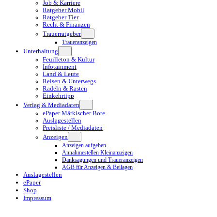
Job & Karriere
Ratgeber Mobil
Ratgeber Tier
Recht & Finanzen
Trauerratgeber
Traueranzeigen
Unterhaltung
Feuilleton & Kultur
Infotainment
Land & Leute
Reisen & Unterwegs
Radeln & Rasten
Einkehrtipp
Verlag & Mediadaten
ePaper Märkischer Bote
Auslagestellen
Preisliste / Mediadaten
Anzeigen
Anzeigen aufgeben
Annahmestellen Kleinanzeigen
Danksagungen und Traueranzeigen
AGB für Anzeigen & Beilagen
Auslagestellen
ePaper
Shop
Impressum