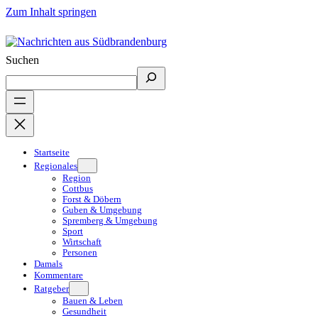
Zum Inhalt springen
Suchen
Startseite
Regionales
Region
Cottbus
Forst & Döbern
Guben & Umgebung
Spremberg & Umgebung
Sport
Wirtschaft
Personen
Damals
Kommentare
Ratgeber
Bauen & Leben
Gesundheit