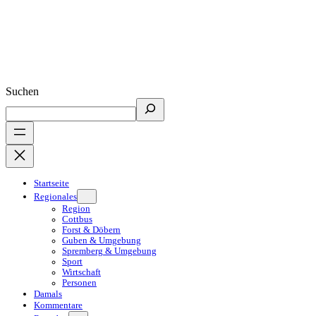
Suchen
Startseite
Regionales
Region
Cottbus
Forst & Döbern
Guben & Umgebung
Spremberg & Umgebung
Sport
Wirtschaft
Personen
Damals
Kommentare