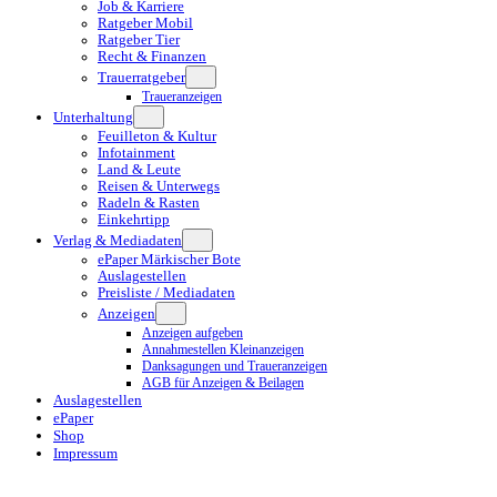
Job & Karriere
Ratgeber Mobil
Ratgeber Tier
Recht & Finanzen
Trauerratgeber
Traueranzeigen
Unterhaltung
Feuilleton & Kultur
Infotainment
Land & Leute
Reisen & Unterwegs
Radeln & Rasten
Einkehrtipp
Verlag & Mediadaten
ePaper Märkischer Bote
Auslagestellen
Preisliste / Mediadaten
Anzeigen
Anzeigen aufgeben
Annahmestellen Kleinanzeigen
Danksagungen und Traueranzeigen
AGB für Anzeigen & Beilagen
Auslagestellen
ePaper
Shop
Impressum