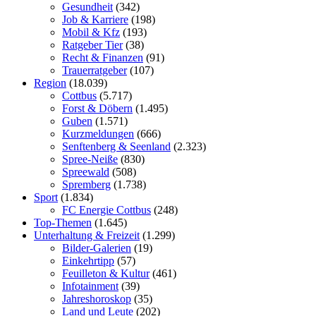
Gesundheit
(342)
Job & Karriere
(198)
Mobil & Kfz
(193)
Ratgeber Tier
(38)
Recht & Finanzen
(91)
Trauerratgeber
(107)
Region
(18.039)
Cottbus
(5.717)
Forst & Döbern
(1.495)
Guben
(1.571)
Kurzmeldungen
(666)
Senftenberg & Seenland
(2.323)
Spree-Neiße
(830)
Spreewald
(508)
Spremberg
(1.738)
Sport
(1.834)
FC Energie Cottbus
(248)
Top-Themen
(1.645)
Unterhaltung & Freizeit
(1.299)
Bilder-Galerien
(19)
Einkehrtipp
(57)
Feuilleton & Kultur
(461)
Infotainment
(39)
Jahreshoroskop
(35)
Land und Leute
(202)