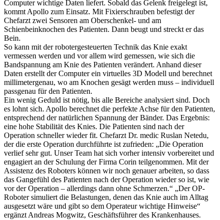
Computer wichtige Daten liefert. Sobald das Gelenk freigelegt ist,
kommt Apollo zum Einsatz. Mit Fixierschrauben befestigt der
Chefarzt zwei Sensoren am Oberschenkel- und am
Schienbeinknochen des Patienten. Dann beugt und streckt er das
Bein.
So kann mit der robotergesteuerten Technik das Knie exakt
vermessen werden und vor allem wird gemessen, wie sich die
Bandspannung am Knie des Patienten verändert. Anhand dieser
Daten erstellt der Computer ein virtuelles 3D Modell und berechnet
millimetergenau, wo am Knochen gesägt werden muss – individuell
passgenau für den Patienten.
Ein wenig Geduld ist nötig, bis alle Bereiche analysiert sind. Doch
es lohnt sich. Apollo berechnet die perfekte Achse für den Patienten,
entsprechend der natürlichen Spannung der Bänder. Das Ergebnis:
eine hohe Stabilität des Knies. Die Patienten sind nach der
Operation schneller wieder fit. Chefarzt Dr. medic Ruslan Netedu,
der die erste Operation durchführte ist zufrieden: „Die Operation
verlief sehr gut. Unser Team hat sich vorher intensiv vorbereitet und
engagiert an der Schulung der Firma Corin teilgenommen. Mit der
Assistenz des Roboters können wir noch genauer arbeiten, so dass
das Gangefühl des Patienten nach der Operation wieder so ist, wie
vor der Operation – allerdings dann ohne Schmerzen.“ „Der OP-
Roboter simuliert die Belastungen, denen das Knie auch im Alltag
ausgesetzt wäre und gibt so dem Operateur wichtige Hinweise“
ergänzt Andreas Mogwitz, Geschäftsführer des Krankenhauses.