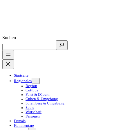
Suchen
Startseite
Regionales
Region
Cottbus
Forst & Döbern
Guben & Umgebung
Spremberg & Umgebung
Sport
Wirtschaft
Personen
Damals
Kommentare