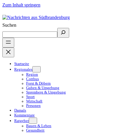
Zum Inhalt springen
Suchen
Startseite
Regionales
Region
Cottbus
Forst & Döbern
Guben & Umgebung
Spremberg & Umgebung
Sport
Wirtschaft
Personen
Damals
Kommentare
Ratgeber
Bauen & Leben
Gesundheit