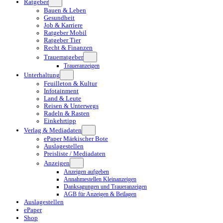
Ratgeber
Bauen & Leben
Gesundheit
Job & Karriere
Ratgeber Mobil
Ratgeber Tier
Recht & Finanzen
Trauerratgeber
Traueranzeigen
Unterhaltung
Feuilleton & Kultur
Infotainment
Land & Leute
Reisen & Unterwegs
Radeln & Rasten
Einkehrtipp
Verlag & Mediadaten
ePaper Märkischer Bote
Auslagestellen
Preisliste / Mediadaten
Anzeigen
Anzeigen aufgeben
Annahmestellen Kleinanzeigen
Danksagungen und Traueranzeigen
AGB für Anzeigen & Beilagen
Auslagestellen
ePaper
Shop