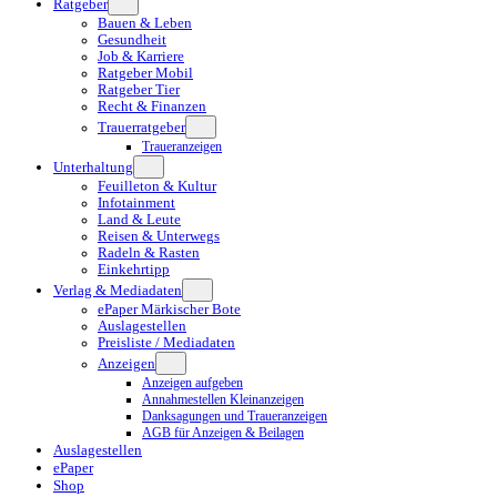
Ratgeber
Bauen & Leben
Gesundheit
Job & Karriere
Ratgeber Mobil
Ratgeber Tier
Recht & Finanzen
Trauerratgeber
Traueranzeigen
Unterhaltung
Feuilleton & Kultur
Infotainment
Land & Leute
Reisen & Unterwegs
Radeln & Rasten
Einkehrtipp
Verlag & Mediadaten
ePaper Märkischer Bote
Auslagestellen
Preisliste / Mediadaten
Anzeigen
Anzeigen aufgeben
Annahmestellen Kleinanzeigen
Danksagungen und Traueranzeigen
AGB für Anzeigen & Beilagen
Auslagestellen
ePaper
Shop