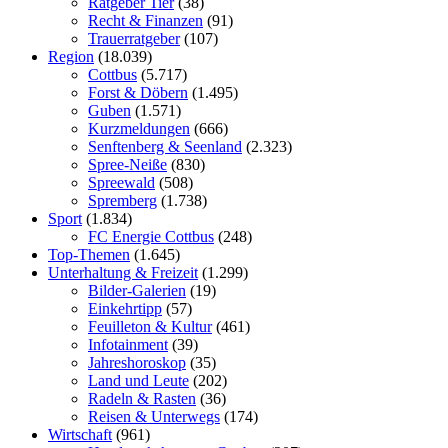
Ratgeber Tier
(38)
Recht & Finanzen
(91)
Trauerratgeber
(107)
Region
(18.039)
Cottbus
(5.717)
Forst & Döbern
(1.495)
Guben
(1.571)
Kurzmeldungen
(666)
Senftenberg & Seenland
(2.323)
Spree-Neiße
(830)
Spreewald
(508)
Spremberg
(1.738)
Sport
(1.834)
FC Energie Cottbus
(248)
Top-Themen
(1.645)
Unterhaltung & Freizeit
(1.299)
Bilder-Galerien
(19)
Einkehrtipp
(57)
Feuilleton & Kultur
(461)
Infotainment
(39)
Jahreshoroskop
(35)
Land und Leute
(202)
Radeln & Rasten
(36)
Reisen & Unterwegs
(174)
Wirtschaft
(961)