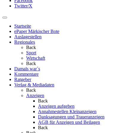
Facebook
Twitter/X
Startseite
ePaper Märkischer Bote
Auslagestellen
Regionales
Back
Sport
Wirtschaft
Back
Damals war´s
Kommentare
Ratgeber
Verlag & Mediadaten
Back
Anzeigen
Back
Anzeigen aufgeben
Annahmestellen Kleinanzeigen
Danksagungen und Traueranzeigen
AGB für Anzeigen und Beilagen
Back
Back