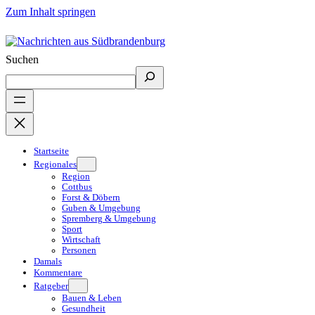
Zum Inhalt springen
Suchen
Startseite
Regionales
Region
Cottbus
Forst & Döbern
Guben & Umgebung
Spremberg & Umgebung
Sport
Wirtschaft
Personen
Damals
Kommentare
Ratgeber
Bauen & Leben
Gesundheit