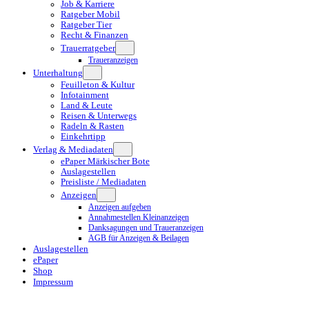
Job & Karriere
Ratgeber Mobil
Ratgeber Tier
Recht & Finanzen
Trauerratgeber
Traueranzeigen
Unterhaltung
Feuilleton & Kultur
Infotainment
Land & Leute
Reisen & Unterwegs
Radeln & Rasten
Einkehrtipp
Verlag & Mediadaten
ePaper Märkischer Bote
Auslagestellen
Preisliste / Mediadaten
Anzeigen
Anzeigen aufgeben
Annahmestellen Kleinanzeigen
Danksagungen und Traueranzeigen
AGB für Anzeigen & Beilagen
Auslagestellen
ePaper
Shop
Impressum