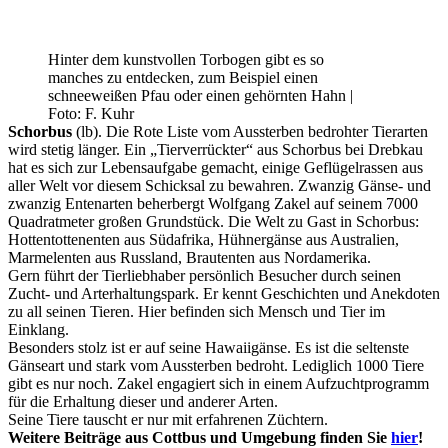
Hinter dem kunstvollen Torbogen gibt es so
manches zu entdecken, zum Beispiel einen
schneeweißen Pfau oder einen gehörnten Hahn |
Foto: F. Kuhr
Schorbus
(lb). Die Rote Liste vom Aussterben bedrohter Tierarten
wird stetig länger. Ein „Tierverrückter“ aus Schorbus bei Drebkau
hat es sich zur Lebensaufgabe gemacht, einige Geflügelrassen aus
aller Welt vor diesem Schicksal zu bewahren. Zwanzig Gänse- und
zwanzig Entenarten beherbergt Wolfgang Zakel auf seinem 7000
Quadratmeter großen Grundstück. Die Welt zu Gast in Schorbus:
Hottentottenenten aus Südafrika, Hühnergänse aus Australien,
Marmelenten aus Russland, Brautenten aus Nordamerika.
Gern führt der Tierliebhaber persönlich Besucher durch seinen
Zucht- und Arterhaltungspark. Er kennt Geschichten und Anekdoten
zu all seinen Tieren. Hier befinden sich Mensch und Tier im
Einklang.
Besonders stolz ist er auf seine Hawaiigänse. Es ist die seltenste
Gänseart und stark vom Aussterben bedroht. Lediglich 1000 Tiere
gibt es nur noch. Zakel engagiert sich in einem Aufzuchtprogramm
für die Erhaltung dieser und anderer Arten.
Seine Tiere tauscht er nur mit erfahrenen Züchtern.
Weitere Beiträge aus Cottbus und Umgebung finden Sie
hier
!