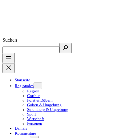
Suchen
Startseite
Regionales
Region
Cottbus
Forst & Döbern
Guben & Umgebung
Spremberg & Umgebung
Sport
Wirtschaft
Personen
Damals
Kommentare