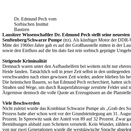
Dr. Edmund Pech vom
Sorbischen Institut
Bautzen
Lausitzer Wissenschaftler Dr. Edmund Pech stellt seine neuesten
Senftenberg/Schwarze Pumpe
(trz). Als künftiger Motor der DDR-
Mitte der 1960er-Jahre gab es auf der Großbaustelle mitten in der 
sowie den Einfluss auf die bis dato fast rein sorbisch geprägte Umge
Steigende Kriminalität
Demnach waren unter den Aufbauhelfern bei weitem nicht nur ehrenwe
Heide fanden. Tatsächlich soll in jener Zeit selbst in den umliegende
verschwanden nach einer gewissen Zeit wieder, andere blieben bis he
Die heimischen Bauern, so hat Edmund Pech recherchiert, hatten sich
Straßen und Wege, um durch Raupenfahrzeuge zerstörte Felder und ni
Ärgernisse dennoch die volle Quote an Erzeugnissen an die Planstelle
Viele Beschwerden
Nicht zuletzt wurde das Kombinat Schwarze Pumpe als „Grab des Sor
Prozess hatte aber schon weit vor der Grundsteinlegung am 31. Aug
Prozent. In Spreewitz sank der Anteil von 89 auf 32 Prozent. Zwar
Bemühungen alsbald zum Scheitern verurteilt. Kein Wunder, zählten n
von nur zwei Generationen wurde die westslawische Sprache abgeleg