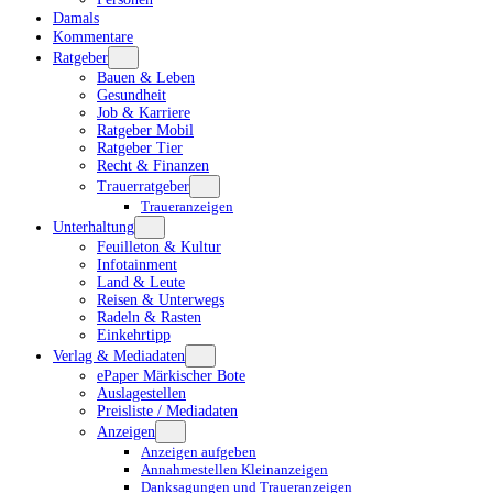
Damals
Kommentare
Ratgeber
Bauen & Leben
Gesundheit
Job & Karriere
Ratgeber Mobil
Ratgeber Tier
Recht & Finanzen
Trauerratgeber
Traueranzeigen
Unterhaltung
Feuilleton & Kultur
Infotainment
Land & Leute
Reisen & Unterwegs
Radeln & Rasten
Einkehrtipp
Verlag & Mediadaten
ePaper Märkischer Bote
Auslagestellen
Preisliste / Mediadaten
Anzeigen
Anzeigen aufgeben
Annahmestellen Kleinanzeigen
Danksagungen und Traueranzeigen