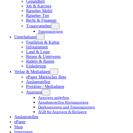
Gesundheit
Job & Karriere
Ratgeber Mobil
Ratgeber Tier
Recht & Finanzen
Trauerratgeber
Traueranzeigen
Unterhaltung
Feuilleton & Kultur
Infotainment
Land & Leute
Reisen & Unterwegs
Radeln & Rasten
Einkehrtipp
Verlag & Mediadaten
ePaper Märkischer Bote
Auslagestellen
Preisliste / Mediadaten
Anzeigen
Anzeigen aufgeben
Annahmestellen Kleinanzeigen
Danksagungen und Traueranzeigen
AGB für Anzeigen & Beilagen
Auslagestellen
ePaper
Shop
Impressum