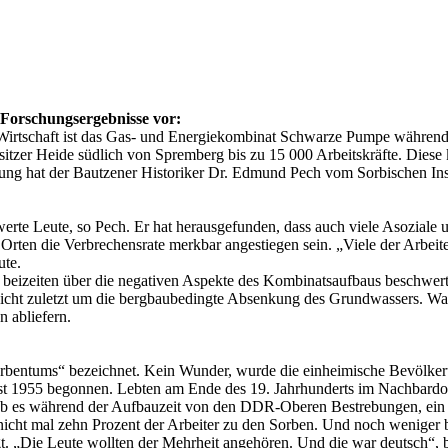
 Forschungsergebnisse vor:
Wirtschaft ist das Gas- und Energiekombinat Schwarze Pumpe während 
Lausitzer Heide südlich von Spremberg bis zu 15 000 Arbeitskräfte. Di
bung hat der Bautzener Historiker Dr. Edmund Pech vom Sorbischen Inst
rte Leute, so Pech. Er hat herausgefunden, dass auch viele Asoziale 
n Orten die Verbrechensrate merkbar angestiegen sein. „Viele der Arbei
ute.
 beizeiten über die negativen Aspekte des Kombinatsaufbaus beschwert
cht zuletzt um die bergbaubedingte Absenkung des Grundwassers. Was d
n abliefern.
bentums“ bezeichnet. Kein Wunder, wurde die einheimische Bevölkerun
ust 1955 begonnen. Lebten am Ende des 19. Jahrhunderts im Nachbardor
 gab es während der Aufbauzeit von den DDR-Oberen Bestrebungen, ein 
icht mal zehn Prozent der Arbeiter zu den Sorben. Und noch weniger be
t. „Die Leute wollten der Mehrheit angehören. Und die war deutsch“,