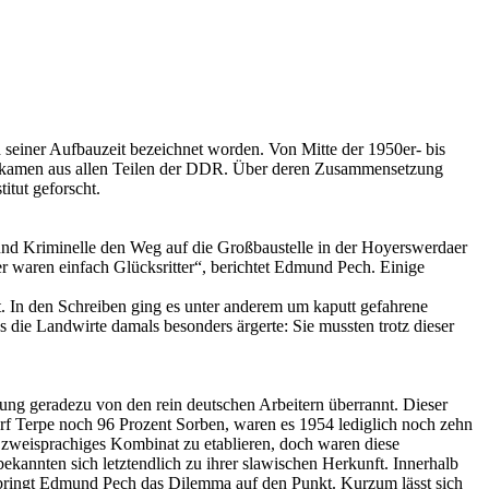
seiner Aufbauzeit bezeichnet worden. Von Mitte der 1950er- bis
ese kamen aus allen Teilen der DDR. Über deren Zusammensetzung
itut geforscht.
und Kriminelle den Weg auf die Großbaustelle in der Hoyerswerdaer
ter waren einfach Glücksritter“, berichtet Edmund Pech. Einige
. In den Schreiben ging es unter anderem um kaputt gefahrene
ie Landwirte damals besonders ärgerte: Sie mussten trotz dieser
g geradezu von den rein deutschen Arbeitern überrannt. Dieser
f Terpe noch 96 Prozent Sorben, waren es 1954 lediglich noch zehn
zweisprachiges Kombinat zu etablieren, doch waren diese
kannten sich letztendlich zu ihrer slawischen Herkunft. Innerhalb
 bringt Edmund Pech das Dilemma auf den Punkt. Kurzum lässt sich