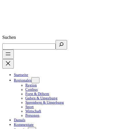
Suchen
Startseite
Regionales
Region
Cottbus
Forst & Döbern
Guben & Umgebung
Spremberg & Umgebung
Sport
Wirtschaft
Personen
Damals
Kommentare