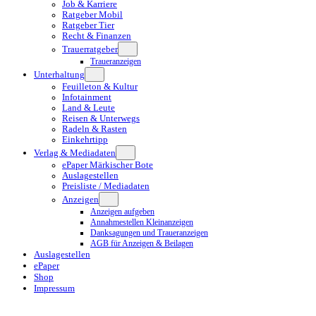
Job & Karriere
Ratgeber Mobil
Ratgeber Tier
Recht & Finanzen
Trauerratgeber
Traueranzeigen
Unterhaltung
Feuilleton & Kultur
Infotainment
Land & Leute
Reisen & Unterwegs
Radeln & Rasten
Einkehrtipp
Verlag & Mediadaten
ePaper Märkischer Bote
Auslagestellen
Preisliste / Mediadaten
Anzeigen
Anzeigen aufgeben
Annahmestellen Kleinanzeigen
Danksagungen und Traueranzeigen
AGB für Anzeigen & Beilagen
Auslagestellen
ePaper
Shop
Impressum