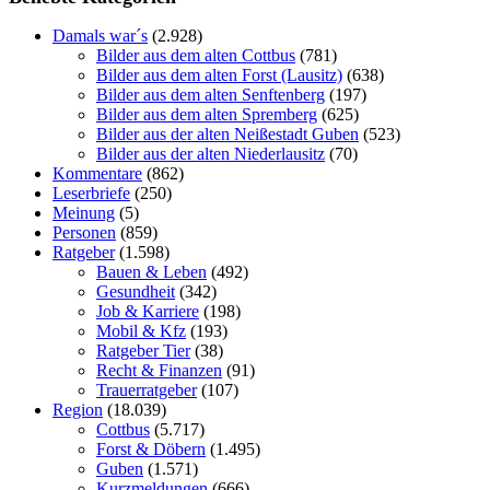
Damals war´s
(2.928)
Bilder aus dem alten Cottbus
(781)
Bilder aus dem alten Forst (Lausitz)
(638)
Bilder aus dem alten Senftenberg
(197)
Bilder aus dem alten Spremberg
(625)
Bilder aus der alten Neißestadt Guben
(523)
Bilder aus der alten Niederlausitz
(70)
Kommentare
(862)
Leserbriefe
(250)
Meinung
(5)
Personen
(859)
Ratgeber
(1.598)
Bauen & Leben
(492)
Gesundheit
(342)
Job & Karriere
(198)
Mobil & Kfz
(193)
Ratgeber Tier
(38)
Recht & Finanzen
(91)
Trauerratgeber
(107)
Region
(18.039)
Cottbus
(5.717)
Forst & Döbern
(1.495)
Guben
(1.571)
Kurzmeldungen
(666)