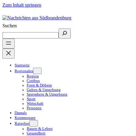
Zum Inhalt springen
Suchen
Startseite
Regionales
Region
Cottbus
Forst & Döbern
Guben & Umgebung
Spremberg & Umgebung
Sport
Wirtschaft
Personen
Damals
Kommentare
Ratgeber
Bauen & Leben
Gesundheit