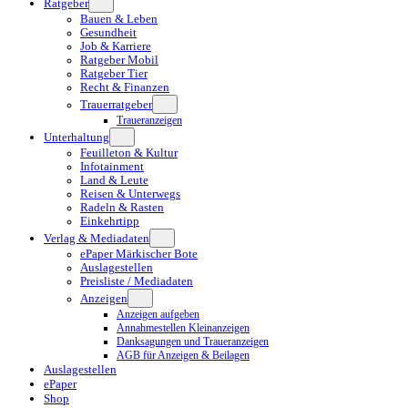
Ratgeber
Bauen & Leben
Gesundheit
Job & Karriere
Ratgeber Mobil
Ratgeber Tier
Recht & Finanzen
Trauerratgeber
Traueranzeigen
Unterhaltung
Feuilleton & Kultur
Infotainment
Land & Leute
Reisen & Unterwegs
Radeln & Rasten
Einkehrtipp
Verlag & Mediadaten
ePaper Märkischer Bote
Auslagestellen
Preisliste / Mediadaten
Anzeigen
Anzeigen aufgeben
Annahmestellen Kleinanzeigen
Danksagungen und Traueranzeigen
AGB für Anzeigen & Beilagen
Auslagestellen
ePaper
Shop