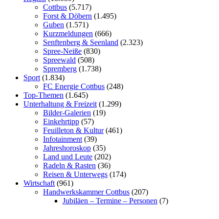
Cottbus
(5.717)
Forst & Döbern
(1.495)
Guben
(1.571)
Kurzmeldungen
(666)
Senftenberg & Seenland
(2.323)
Spree-Neiße
(830)
Spreewald
(508)
Spremberg
(1.738)
Sport
(1.834)
FC Energie Cottbus
(248)
Top-Themen
(1.645)
Unterhaltung & Freizeit
(1.299)
Bilder-Galerien
(19)
Einkehrtipp
(57)
Feuilleton & Kultur
(461)
Infotainment
(39)
Jahreshoroskop
(35)
Land und Leute
(202)
Radeln & Rasten
(36)
Reisen & Unterwegs
(174)
Wirtschaft
(961)
Handwerkskammer Cottbus
(207)
Jubiläen – Termine – Personen
(7)