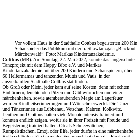
Vor vollem Haus in der Stadthalle Cottbus begeisterten 200 Ki
Schauspieler das Publikum mit der 5. Showtanzgala „Blackout
Märchenwald“. Foto: Marikas Kindertanzakademie.
Cottbus
(MB). Am Sonntag, 22. Mai 2022, konnte das langersehnte
Tanzprojekt mit dem Happy Bibo e.V. und Marikas
Kindertanzakademie mit über 200 Kindern und Schauspielern, über
60 Helfermamas und tanzenden Muttis und Vatis, in der
ausverkauften Stadthalle Cottbus stattfinden.
Ob Groß oder Klein, jeder kam auf seine Kosten, denn mit echten
Einhörnern, leuchtenden Pilzen und Glühwürmchen und einer
märchenhaften, sowie atemberaubenden Magie am Lagerfeuer,
wurden Kindheitserinnerungen und Wünsche erweckt. Die Tänzer
und Tänzerinnen aus Lübbenau, Vetschau, Kahren, Kolkwitz,
Leuthen und Cottbus hatten viele Monate intensiv trainiert und
konnten endlich zeigen, wofür sie in ihrer Freizeit mit Freude und
Begeisterung trainiert hatten. Ob als Schneewittchen,
Rumpelstilzchen, Emoji oder Elfe, jeder durfte in eine märchenhafte
Rolle schlüpfen. Ein tanzendes Feuerwerk hat dann das Finale mit