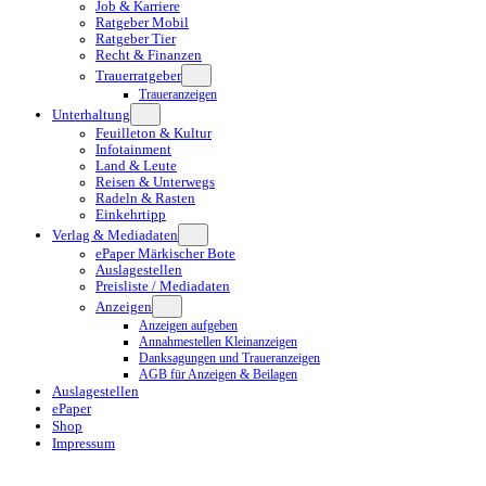
Job & Karriere
Ratgeber Mobil
Ratgeber Tier
Recht & Finanzen
Trauerratgeber
Traueranzeigen
Unterhaltung
Feuilleton & Kultur
Infotainment
Land & Leute
Reisen & Unterwegs
Radeln & Rasten
Einkehrtipp
Verlag & Mediadaten
ePaper Märkischer Bote
Auslagestellen
Preisliste / Mediadaten
Anzeigen
Anzeigen aufgeben
Annahmestellen Kleinanzeigen
Danksagungen und Traueranzeigen
AGB für Anzeigen & Beilagen
Auslagestellen
ePaper
Shop
Impressum