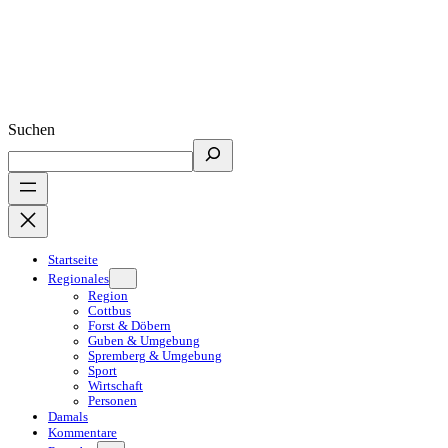
Suchen
Startseite
Regionales
Region
Cottbus
Forst & Döbern
Guben & Umgebung
Spremberg & Umgebung
Sport
Wirtschaft
Personen
Damals
Kommentare