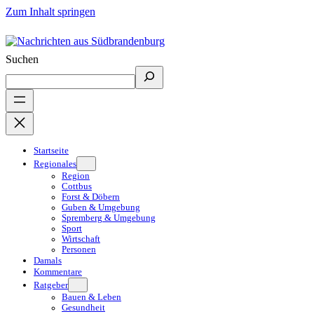
Zum Inhalt springen
Suchen
Startseite
Regionales
Region
Cottbus
Forst & Döbern
Guben & Umgebung
Spremberg & Umgebung
Sport
Wirtschaft
Personen
Damals
Kommentare
Ratgeber
Bauen & Leben
Gesundheit