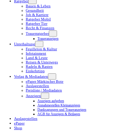
Ratgeber
Bauen & Leben
Gesundheit
Job & Karriere
Ratgeber Mobil
Ratgeber Tier
Recht & Finanzen
Trauerratgeber
Traueranzeigen
Unterhaltung
Feuilleton & Kultur
Infotainment
Land & Leute
Reisen & Unterwegs
Radeln & Rasten
Einkehrtipp
Verlag & Mediadaten
ePaper Märkischer Bote
Auslagestellen
Preisliste / Mediadaten
Anzeigen
Anzeigen aufgeben
Annahmestellen Kleinanzeigen
Danksagungen und Traueranzeigen
AGB für Anzeigen & Beilagen
Auslagestellen
ePaper
Shop