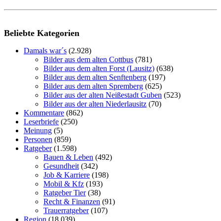
Beliebte Kategorien
Damals war´s
(2.928)
Bilder aus dem alten Cottbus
(781)
Bilder aus dem alten Forst (Lausitz)
(638)
Bilder aus dem alten Senftenberg
(197)
Bilder aus dem alten Spremberg
(625)
Bilder aus der alten Neißestadt Guben
(523)
Bilder aus der alten Niederlausitz
(70)
Kommentare
(862)
Leserbriefe
(250)
Meinung
(5)
Personen
(859)
Ratgeber
(1.598)
Bauen & Leben
(492)
Gesundheit
(342)
Job & Karriere
(198)
Mobil & Kfz
(193)
Ratgeber Tier
(38)
Recht & Finanzen
(91)
Trauerratgeber
(107)
Region
(18.039)