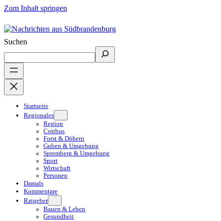
Zum Inhalt springen
Suchen
Startseite
Regionales
Region
Cottbus
Forst & Döbern
Guben & Umgebung
Spremberg & Umgebung
Sport
Wirtschaft
Personen
Damals
Kommentare
Ratgeber
Bauen & Leben
Gesundheit