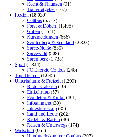
Recht & Finanzen
(91)
Trauerratgeber
(107)
Region
(18.039)
Cottbus
(5.717)
Forst & Döbern
(1.495)
Guben
(1.571)
Kurzmeldungen
(666)
Senftenberg & Seenland
(2.323)
Spree-Neiße
(830)
Spreewald
(508)
Spremberg
(1.738)
Sport
(1.834)
FC Energie Cottbus
(248)
Top-Themen
(1.645)
Unterhaltung & Freizeit
(1.299)
Bilder-Galerien
(19)
Einkehrtipp
(57)
Feuilleton & Kultur
(461)
Infotainment
(39)
Jahreshoroskop
(35)
Land und Leute
(202)
Radeln & Rasten
(36)
Reisen & Unterwegs
(174)
Wirtschaft
(961)
Handwerkskammer Cottbus
(207)