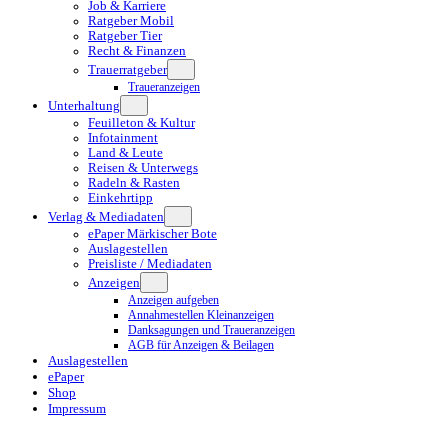
Job & Karriere
Ratgeber Mobil
Ratgeber Tier
Recht & Finanzen
Trauerratgeber
Traueranzeigen
Unterhaltung
Feuilleton & Kultur
Infotainment
Land & Leute
Reisen & Unterwegs
Radeln & Rasten
Einkehrtipp
Verlag & Mediadaten
ePaper Märkischer Bote
Auslagestellen
Preisliste / Mediadaten
Anzeigen
Anzeigen aufgeben
Annahmestellen Kleinanzeigen
Danksagungen und Traueranzeigen
AGB für Anzeigen & Beilagen
Auslagestellen
ePaper
Shop
Impressum