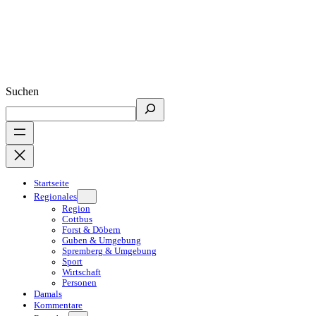
Suchen
Startseite
Regionales
Region
Cottbus
Forst & Döbern
Guben & Umgebung
Spremberg & Umgebung
Sport
Wirtschaft
Personen
Damals
Kommentare