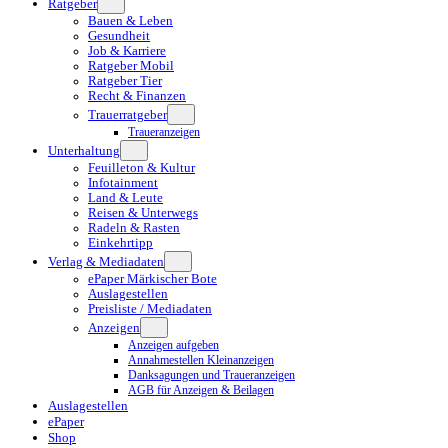
Ratgeber
Bauen & Leben
Gesundheit
Job & Karriere
Ratgeber Mobil
Ratgeber Tier
Recht & Finanzen
Trauerratgeber
Traueranzeigen
Unterhaltung
Feuilleton & Kultur
Infotainment
Land & Leute
Reisen & Unterwegs
Radeln & Rasten
Einkehrtipp
Verlag & Mediadaten
ePaper Märkischer Bote
Auslagestellen
Preisliste / Mediadaten
Anzeigen
Anzeigen aufgeben
Annahmestellen Kleinanzeigen
Danksagungen und Traueranzeigen
AGB für Anzeigen & Beilagen
Auslagestellen
ePaper
Shop