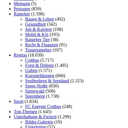
Meinung
(5)
Personen
(859)
Ratgeber
(1.598)
Bauen & Leben
(492)
Gesundheit
(342)
Job & Karriere
(198)
Mobil & Kfz
(193)
Ratgeber Tier
(38)
Recht & Finanzen
(91)
Trauerratgeber
(107)
Region
(18.039)
Cottbus
(5.717)
Forst & Döbern
(1.495)
Guben
(1.571)
Kurzmeldungen
(666)
Senftenberg & Seenland
(2.323)
Spree-Neiße
(830)
Spreewald
(508)
Spremberg
(1.738)
Sport
(1.834)
FC Energie Cottbus
(248)
Top-Themen
(1.645)
Unterhaltung & Freizeit
(1.299)
Bilder-Galerien
(19)
Einkehrtipp
(57)