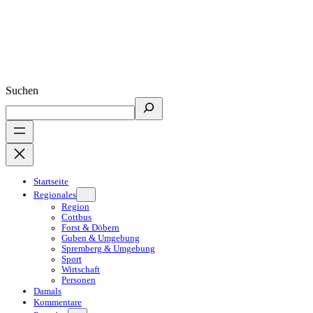
Suchen
Startseite
Regionales
Region
Cottbus
Forst & Döbern
Guben & Umgebung
Spremberg & Umgebung
Sport
Wirtschaft
Personen
Damals
Kommentare