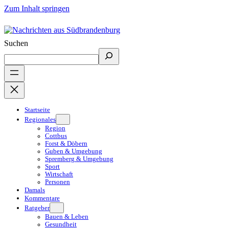
Zum Inhalt springen
Suchen
Startseite
Regionales
Region
Cottbus
Forst & Döbern
Guben & Umgebung
Spremberg & Umgebung
Sport
Wirtschaft
Personen
Damals
Kommentare
Ratgeber
Bauen & Leben
Gesundheit