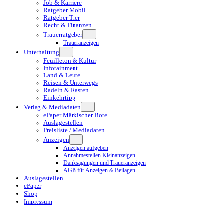
Job & Karriere
Ratgeber Mobil
Ratgeber Tier
Recht & Finanzen
Trauerratgeber
Traueranzeigen
Unterhaltung
Feuilleton & Kultur
Infotainment
Land & Leute
Reisen & Unterwegs
Radeln & Rasten
Einkehrtipp
Verlag & Mediadaten
ePaper Märkischer Bote
Auslagestellen
Preisliste / Mediadaten
Anzeigen
Anzeigen aufgeben
Annahmestellen Kleinanzeigen
Danksagungen und Traueranzeigen
AGB für Anzeigen & Beilagen
Auslagestellen
ePaper
Shop
Impressum