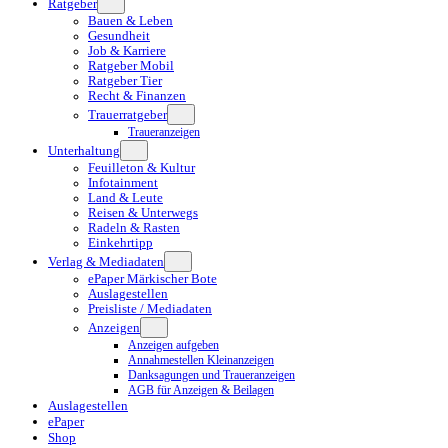
Ratgeber
Bauen & Leben
Gesundheit
Job & Karriere
Ratgeber Mobil
Ratgeber Tier
Recht & Finanzen
Trauerratgeber
Traueranzeigen
Unterhaltung
Feuilleton & Kultur
Infotainment
Land & Leute
Reisen & Unterwegs
Radeln & Rasten
Einkehrtipp
Verlag & Mediadaten
ePaper Märkischer Bote
Auslagestellen
Preisliste / Mediadaten
Anzeigen
Anzeigen aufgeben
Annahmestellen Kleinanzeigen
Danksagungen und Traueranzeigen
AGB für Anzeigen & Beilagen
Auslagestellen
ePaper
Shop