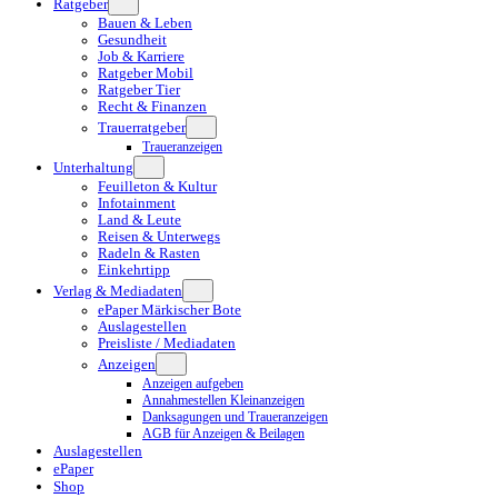
Ratgeber
Bauen & Leben
Gesundheit
Job & Karriere
Ratgeber Mobil
Ratgeber Tier
Recht & Finanzen
Trauerratgeber
Traueranzeigen
Unterhaltung
Feuilleton & Kultur
Infotainment
Land & Leute
Reisen & Unterwegs
Radeln & Rasten
Einkehrtipp
Verlag & Mediadaten
ePaper Märkischer Bote
Auslagestellen
Preisliste / Mediadaten
Anzeigen
Anzeigen aufgeben
Annahmestellen Kleinanzeigen
Danksagungen und Traueranzeigen
AGB für Anzeigen & Beilagen
Auslagestellen
ePaper
Shop