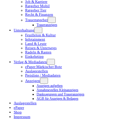
Job & Karriere
Ratgeber Mobil
Ratgeber Tier
Recht & Finanzen
Trauerratgeber
Traueranzeigen
Unterhaltung
Feuilleton & Kultur
Infotainment
Land & Leute
Reisen & Unterwegs
Radeln & Rasten
Einkehrtipp
Verlag & Mediadaten
ePaper Märkischer Bote
Auslagestellen
Preisliste / Mediadaten
Anzeigen
Anzeigen aufgeben
Annahmestellen Kleinanzeigen
Danksagungen und Traueranzeigen
AGB für Anzeigen & Beilagen
Auslagestellen
ePaper
Shop
Impressum