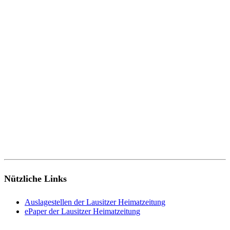
Nützliche Links
Auslagestellen der Lausitzer Heimatzeitung
ePaper der Lausitzer Heimatzeitung