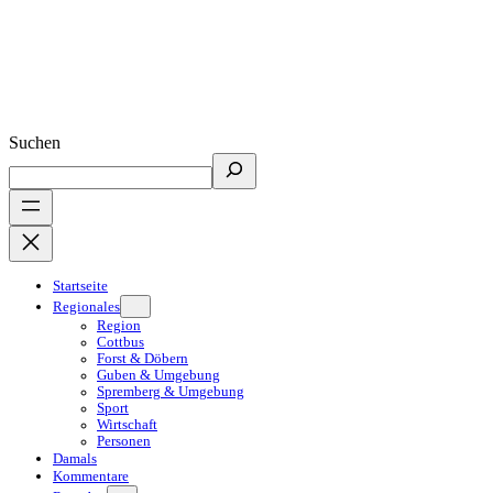
Suchen
Startseite
Regionales
Region
Cottbus
Forst & Döbern
Guben & Umgebung
Spremberg & Umgebung
Sport
Wirtschaft
Personen
Damals
Kommentare