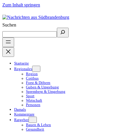
Zum Inhalt springen
Suchen
Startseite
Regionales
Region
Cottbus
Forst & Döbern
Guben & Umgebung
Spremberg & Umgebung
Sport
Wirtschaft
Personen
Damals
Kommentare
Ratgeber
Bauen & Leben
Gesundheit