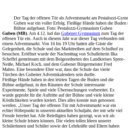
Der Tag der offenen Tür als Adventsmarkt am Pestalozzi-Gym
Guben war ein voller Erfolg. Fleißige Hände haben die Buden 
Bühne aufgebaut. Foto: Pestalozzi-Gymnasium Guben
Guben (MB)
. Am 4.12. lud das
Gubener Gymnasium
zum Tag der
offenen Tür ein. Auch in diesem Jahr war dieser Tag verbunden mit
einem Adventsmarkt. Von 16 bis 19 Uhr hatten alle Gäste die
Gelegenheit, die Schule und das Markttreiben auf dem Schulhof zu
besuchen. Eröffnet wurde der Nachmittag von Schulleiterin Ilka
Scheffel gemeinsam mit dem Beigeordneten des Landkreises Spree-
Neiße, Michael Koch, und dem Gubener Bürgermeister Fred
Mahro. Eine besondere Ehre war, dass die Schule das vierte
Türchen des Gubener Adventskalenders sein durfte.
Fleißige Hände haben in den letzten Tagen die Buden und die
Bühne aufgebaut, in den Räumen der Schule interessante
Experimente, Spiele und viele Überraschungen vorbereitet. Es
wurde geprobt für die Auftritte auf der Bühne und viele kleine
Köstlichkeiten wurden kreiert. Dies alles konnte nun genossen
werden. „Unser Tag der offenen Tür mit Adventsmarkt war ein
echter Höhepunkt in unserem aktuellen Schuljahr, der mir sehr viel
Freude bereitet hat. Alle Beteiligten haben gezeigt, was wir als
kleine Schule leisten können. Die vielen tollen Ideen unserer
Schülerinnen und Schüler sowie der Lehrkräfte und Eltern haben