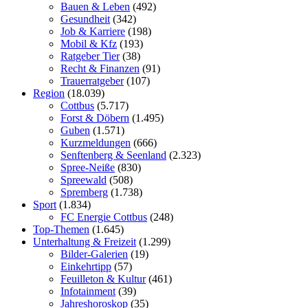
Bauen & Leben
(492)
Gesundheit
(342)
Job & Karriere
(198)
Mobil & Kfz
(193)
Ratgeber Tier
(38)
Recht & Finanzen
(91)
Trauerratgeber
(107)
Region
(18.039)
Cottbus
(5.717)
Forst & Döbern
(1.495)
Guben
(1.571)
Kurzmeldungen
(666)
Senftenberg & Seenland
(2.323)
Spree-Neiße
(830)
Spreewald
(508)
Spremberg
(1.738)
Sport
(1.834)
FC Energie Cottbus
(248)
Top-Themen
(1.645)
Unterhaltung & Freizeit
(1.299)
Bilder-Galerien
(19)
Einkehrtipp
(57)
Feuilleton & Kultur
(461)
Infotainment
(39)
Jahreshoroskop
(35)