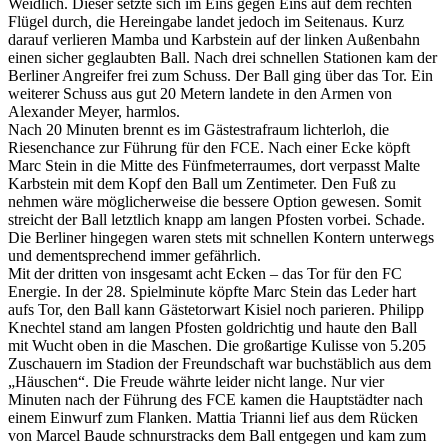
Weidlich. Dieser setzte sich im Eins gegen Eins auf dem rechten
Flügel durch, die Hereingabe landet jedoch im Seitenaus. Kurz
darauf verlieren Mamba und Karbstein auf der linken Außenbahn
einen sicher geglaubten Ball. Nach drei schnellen Stationen kam der
Berliner Angreifer frei zum Schuss. Der Ball ging über das Tor. Ein
weiterer Schuss aus gut 20 Metern landete in den Armen von
Alexander Meyer, harmlos.
Nach 20 Minuten brennt es im Gästestrafraum lichterloh, die
Riesenchance zur Führung für den FCE. Nach einer Ecke köpft
Marc Stein in die Mitte des Fünfmeterraumes, dort verpasst Malte
Karbstein mit dem Kopf den Ball um Zentimeter. Den Fuß zu
nehmen wäre möglicherweise die bessere Option gewesen. Somit
streicht der Ball letztlich knapp am langen Pfosten vorbei. Schade.
Die Berliner hingegen waren stets mit schnellen Kontern unterwegs
und dementsprechend immer gefährlich.
Mit der dritten von insgesamt acht Ecken – das Tor für den FC
Energie. In der 28. Spielminute köpfte Marc Stein das Leder hart
aufs Tor, den Ball kann Gästetorwart Kisiel noch parieren. Philipp
Knechtel stand am langen Pfosten goldrichtig und haute den Ball
mit Wucht oben in die Maschen. Die großartige Kulisse von 5.205
Zuschauern im Stadion der Freundschaft war buchstäblich aus dem
„Häuschen“. Die Freude währte leider nicht lange. Nur vier
Minuten nach der Führung des FCE kamen die Hauptstädter nach
einem Einwurf zum Flanken. Mattia Trianni lief aus dem Rücken
von Marcel Baude schnurstracks dem Ball entgegen und kam zum