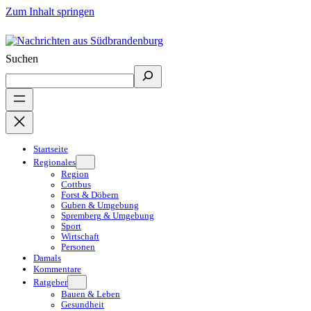
Zum Inhalt springen
Suchen
Startseite
Regionales
Region
Cottbus
Forst & Döbern
Guben & Umgebung
Spremberg & Umgebung
Sport
Wirtschaft
Personen
Damals
Kommentare
Ratgeber
Bauen & Leben
Gesundheit