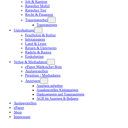
Job & Karriere
Ratgeber Mobil
Ratgeber Tier
Recht & Finanzen
Trauerratgeber
Traueranzeigen
Unterhaltung
Feuilleton & Kultur
Infotainment
Land & Leute
Reisen & Unterwegs
Radeln & Rasten
Einkehrtipp
Verlag & Mediadaten
ePaper Märkischer Bote
Auslagestellen
Preisliste / Mediadaten
Anzeigen
Anzeigen aufgeben
Annahmestellen Kleinanzeigen
Danksagungen und Traueranzeigen
AGB für Anzeigen & Beilagen
Auslagestellen
ePaper
Shop
Impressum