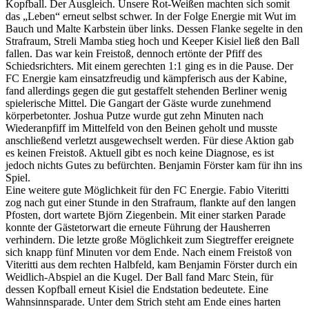
Kopfball. Der Ausgleich. Unsere Rot-Weißen machten sich somit
das „Leben“ erneut selbst schwer. In der Folge Energie mit Wut im
Bauch und Malte Karbstein über links. Dessen Flanke segelte in den
Strafraum, Streli Mamba stieg hoch und Keeper Kisiel ließ den Ball
fallen. Das war kein Freistoß, dennoch ertönte der Pfiff des
Schiedsrichters. Mit einem gerechten 1:1 ging es in die Pause. Der
FC Energie kam einsatzfreudig und kämpferisch aus der Kabine,
fand allerdings gegen die gut gestaffelt stehenden Berliner wenig
spielerische Mittel. Die Gangart der Gäste wurde zunehmend
körperbetonter. Joshua Putze wurde gut zehn Minuten nach
Wiederanpfiff im Mittelfeld von den Beinen geholt und musste
anschließend verletzt ausgewechselt werden. Für diese Aktion gab
es keinen Freistoß. Aktuell gibt es noch keine Diagnose, es ist
jedoch nichts Gutes zu befürchten. Benjamin Förster kam für ihn ins
Spiel.
Eine weitere gute Möglichkeit für den FC Energie. Fabio Viteritti
zog nach gut einer Stunde in den Strafraum, flankte auf den langen
Pfosten, dort wartete Björn Ziegenbein. Mit einer starken Parade
konnte der Gästetorwart die erneute Führung der Hausherren
verhindern. Die letzte große Möglichkeit zum Siegtreffer ereignete
sich knapp fünf Minuten vor dem Ende. Nach einem Freistoß von
Viteritti aus dem rechten Halbfeld, kam Benjamin Förster durch ein
Weidlich-Abspiel an die Kugel. Der Ball fand Marc Stein, für
dessen Kopfball erneut Kisiel die Endstation bedeutete. Eine
Wahnsinnsparade. Unter dem Strich steht am Ende eines harten