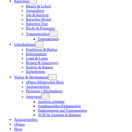
Ratgeber
Bauen & Leben
Gesundheit
Job & Karriere
Ratgeber Mobil
Ratgeber Tier
Recht & Finanzen
Trauerratgeber
Traueranzeigen
Unterhaltung
Feuilleton & Kultur
Infotainment
Land & Leute
Reisen & Unterwegs
Radeln & Rasten
Einkehrtipp
Verlag & Mediadaten
ePaper Märkischer Bote
Auslagestellen
Preisliste / Mediadaten
Anzeigen
Anzeigen aufgeben
Annahmestellen Kleinanzeigen
Danksagungen und Traueranzeigen
AGB für Anzeigen & Beilagen
Auslagestellen
ePaper
Shop