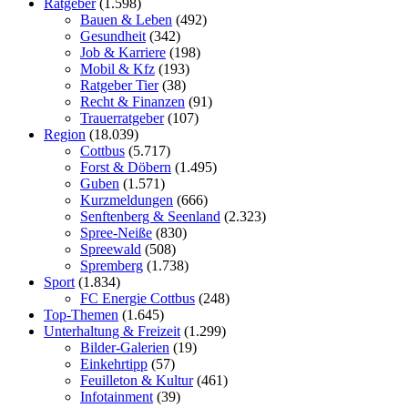
Ratgeber
(1.598)
Bauen & Leben
(492)
Gesundheit
(342)
Job & Karriere
(198)
Mobil & Kfz
(193)
Ratgeber Tier
(38)
Recht & Finanzen
(91)
Trauerratgeber
(107)
Region
(18.039)
Cottbus
(5.717)
Forst & Döbern
(1.495)
Guben
(1.571)
Kurzmeldungen
(666)
Senftenberg & Seenland
(2.323)
Spree-Neiße
(830)
Spreewald
(508)
Spremberg
(1.738)
Sport
(1.834)
FC Energie Cottbus
(248)
Top-Themen
(1.645)
Unterhaltung & Freizeit
(1.299)
Bilder-Galerien
(19)
Einkehrtipp
(57)
Feuilleton & Kultur
(461)
Infotainment
(39)