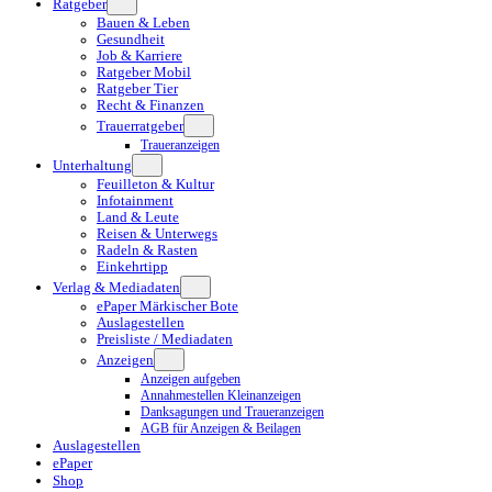
Ratgeber
Bauen & Leben
Gesundheit
Job & Karriere
Ratgeber Mobil
Ratgeber Tier
Recht & Finanzen
Trauerratgeber
Traueranzeigen
Unterhaltung
Feuilleton & Kultur
Infotainment
Land & Leute
Reisen & Unterwegs
Radeln & Rasten
Einkehrtipp
Verlag & Mediadaten
ePaper Märkischer Bote
Auslagestellen
Preisliste / Mediadaten
Anzeigen
Anzeigen aufgeben
Annahmestellen Kleinanzeigen
Danksagungen und Traueranzeigen
AGB für Anzeigen & Beilagen
Auslagestellen
ePaper
Shop