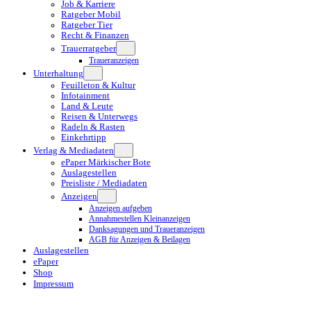
Job & Karriere
Ratgeber Mobil
Ratgeber Tier
Recht & Finanzen
Trauerratgeber
Traueranzeigen
Unterhaltung
Feuilleton & Kultur
Infotainment
Land & Leute
Reisen & Unterwegs
Radeln & Rasten
Einkehrtipp
Verlag & Mediadaten
ePaper Märkischer Bote
Auslagestellen
Preisliste / Mediadaten
Anzeigen
Anzeigen aufgeben
Annahmestellen Kleinanzeigen
Danksagungen und Traueranzeigen
AGB für Anzeigen & Beilagen
Auslagestellen
ePaper
Shop
Impressum