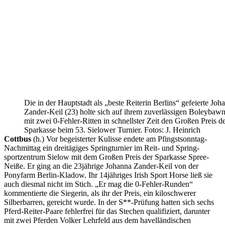
Die in der Hauptstadt als „beste Reiterin Berlins“ gefeierte Joh
Zander-Keil (23) holte sich auf ihrem zuverlässigen Boleybaw
mit zwei 0-Fehler-Ritten in schnellster Zeit den Großen Preis d
Sparkasse beim 53. Sielower Turnier. Fotos: J. Heinrich
Cottbus
(h.) Vor begeisterter Kulisse endete am Pfingstsonntag-
Nachmittag ein dreitägiges Springturnier im Reit- und Spring-
sportzentrum Sielow mit dem Großen Preis der Sparkasse Spree-
Neiße. Er ging an die 23jährige Johanna Zander-Keil von der
Ponyfarm Berlin-Kladow. Ihr 14jähriges Irish Sport Horse ließ sie
auch diesmal nicht im Stich. „Er mag die 0-Fehler-Runden“
kommentierte die Siegerin, als ihr der Preis, ein kiloschwerer
Silberbarren, gereicht wurde. In der S**-Prüfung hatten sich sechs
Pferd-Reiter-Paare fehlerfrei für das Stechen qualifiziert, darunter
mit zwei Pferden Volker Lehrfeld aus dem havelländischen