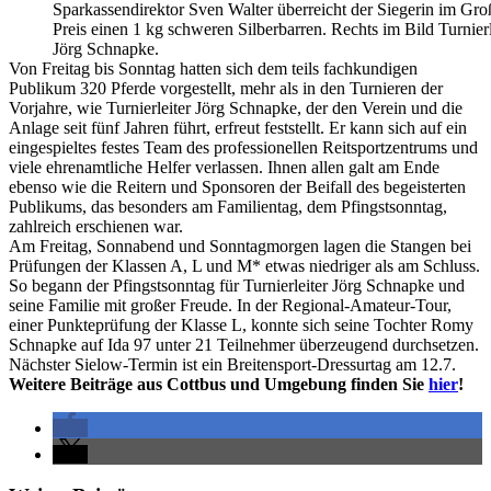
Sparkassendirektor Sven Walter überreicht der Siegerin im Gr
Preis einen 1 kg schweren Silberbarren. Rechts im Bild Turnierl
Jörg Schnapke.
Von Freitag bis Sonntag hatten sich dem teils fachkundigen
Publikum 320 Pferde vorgestellt, mehr als in den Turnieren der
Vorjahre, wie Turnierleiter Jörg Schnapke, der den Verein und die
Anlage seit fünf Jahren führt, erfreut feststellt. Er kann sich auf ein
eingespieltes festes Team des professionellen Reitsportzentrums und
viele ehrenamtliche Helfer verlassen. Ihnen allen galt am Ende
ebenso wie die Reitern und Sponsoren der Beifall des begeisterten
Publikums, das besonders am Familientag, dem Pfingstsonntag,
zahlreich erschienen war.
Am Freitag, Sonnabend und Sonntagmorgen lagen die Stangen bei
Prüfungen der Klassen A, L und M* etwas niedriger als am Schluss.
So begann der Pfingstsonntag für Turnierleiter Jörg Schnapke und
seine Familie mit großer Freude. In der Regional-Amateur-Tour,
einer Punkteprüfung der Klasse L, konnte sich seine Tochter Romy
Schnapke auf Ida 97 unter 21 Teilnehmer überzeugend durchsetzen.
Nächster Sielow-Termin ist ein Breitensport-Dressurtag am 12.7.
Weitere Beiträge aus Cottbus und Umgebung finden Sie
hier
!