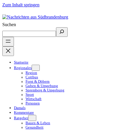
Zum Inhalt springen
Suchen
Startseite
Regionales
Region
Cottbus
Forst & Döbern
Guben & Umgebung
Spremberg & Umgebung
Sport
Wirtschaft
Personen
Damals
Kommentare
Ratgeber
Bauen & Leben
Gesundheit