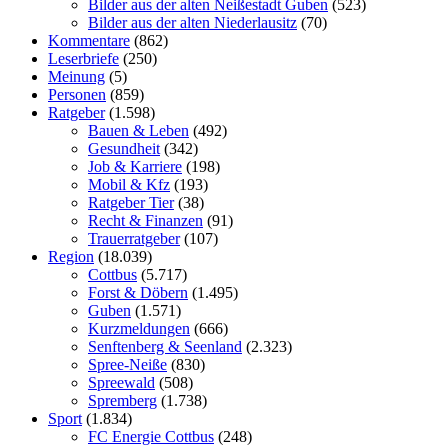
Bilder aus der alten Neißestadt Guben
(523)
Bilder aus der alten Niederlausitz
(70)
Kommentare
(862)
Leserbriefe
(250)
Meinung
(5)
Personen
(859)
Ratgeber
(1.598)
Bauen & Leben
(492)
Gesundheit
(342)
Job & Karriere
(198)
Mobil & Kfz
(193)
Ratgeber Tier
(38)
Recht & Finanzen
(91)
Trauerratgeber
(107)
Region
(18.039)
Cottbus
(5.717)
Forst & Döbern
(1.495)
Guben
(1.571)
Kurzmeldungen
(666)
Senftenberg & Seenland
(2.323)
Spree-Neiße
(830)
Spreewald
(508)
Spremberg
(1.738)
Sport
(1.834)
FC Energie Cottbus
(248)