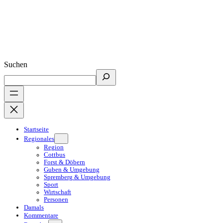
Suchen
Startseite
Regionales
Region
Cottbus
Forst & Döbern
Guben & Umgebung
Spremberg & Umgebung
Sport
Wirtschaft
Personen
Damals
Kommentare