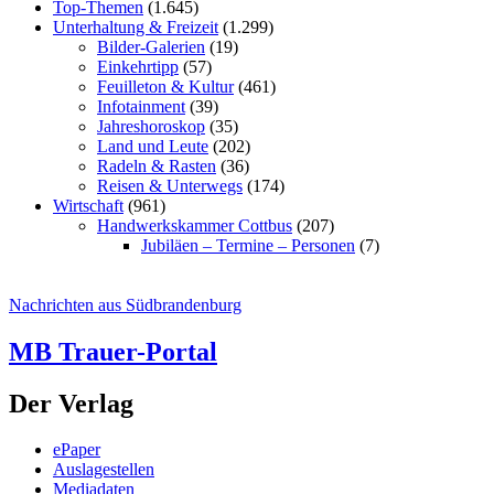
Top-Themen
(1.645)
Unterhaltung & Freizeit
(1.299)
Bilder-Galerien
(19)
Einkehrtipp
(57)
Feuilleton & Kultur
(461)
Infotainment
(39)
Jahreshoroskop
(35)
Land und Leute
(202)
Radeln & Rasten
(36)
Reisen & Unterwegs
(174)
Wirtschaft
(961)
Handwerkskammer Cottbus
(207)
Jubiläen – Termine – Personen
(7)
Nachrichten aus Südbrandenburg
MB Trauer-Portal
Der Verlag
ePaper
Auslagestellen
Mediadaten