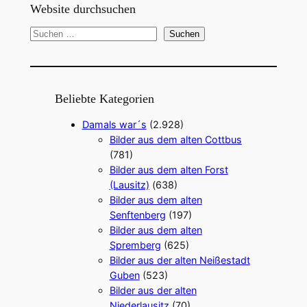
Website durchsuchen
S
Suchen
u
c
h
e
Beliebte Kategorien
n
Damals war´s
(2.928)
Bilder aus dem alten Cottbus
(781)
Bilder aus dem alten Forst
(Lausitz)
(638)
Bilder aus dem alten
Senftenberg
(197)
Bilder aus dem alten
Spremberg
(625)
Bilder aus der alten Neißestadt
Guben
(523)
Bilder aus der alten
Niederlausitz
(70)