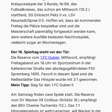
Kreispokalspiel der 3.Runde, Nr.69, des
Fußballkreises, das schon am Mittwoch (18.2.)
stattfand, SG Eintracht Peitz II vs. LSV
Neustadt/Spree 0:5. Hoffen wir, dass ab kommenden
Freitag die Plätze bespielbar sind und die
Meisterschaft planmäßig fortgesetzt werden kann,
denn weitere Ausfälle bedeuten Nachholspiele,
vielleicht sogar an Wochentagen.
Der 16. Spieltag steht vor der Tür:
Die Reserve vom
1.FC Guben
, Mitfavorit, empfängt
Freitagabend um 18.Uhr im Sportzentrum in der
Kaltenborner Straße den abstiegsgefährdeten FSV
Spremberg 1895. Favorit in diesem Spiel sind die
Neißestädter Das Hinspiel wurde mit 3:1 gewonnen.
Mein Tipp:
Sieg für den 1.FC Guben II
Am Samstag finden zwei Spiele statt. Die Reserve
vom SV Wacker 09 Cottbus-Ströbitz (8.) empfängt
den BSV Chemie Tschernitz (12.). Das 1:1
Hinspielergebnis ist wettzumachen, will Wacker in der