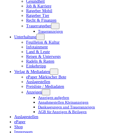
Gesundheit
Job & Karriere
Ratgeber Mobil
Ratgeber Tier
Recht & Finanzen
Trauerratgeber
Traueranzeigen
Unterhaltung
Feuilleton & Kultur
Infotainment
Land & Leute
Reisen & Unterwegs
Radeln & Rasten
Einkehrtipp
Verlag & Mediadaten
ePaper Märkischer Bote
Auslagestellen
Preisliste / Mediadaten
Anzeigen
Anzeigen aufgeben
Annahmestellen Kleinanzeigen
Danksagungen und Traueranzeigen
AGB für Anzeigen & Beilagen
Auslagestellen
ePaper
Shop
Impressum