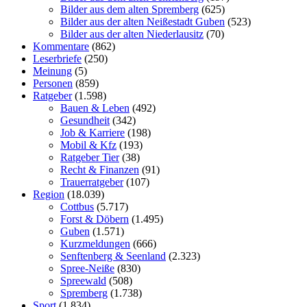
Bilder aus dem alten Spremberg
(625)
Bilder aus der alten Neißestadt Guben
(523)
Bilder aus der alten Niederlausitz
(70)
Kommentare
(862)
Leserbriefe
(250)
Meinung
(5)
Personen
(859)
Ratgeber
(1.598)
Bauen & Leben
(492)
Gesundheit
(342)
Job & Karriere
(198)
Mobil & Kfz
(193)
Ratgeber Tier
(38)
Recht & Finanzen
(91)
Trauerratgeber
(107)
Region
(18.039)
Cottbus
(5.717)
Forst & Döbern
(1.495)
Guben
(1.571)
Kurzmeldungen
(666)
Senftenberg & Seenland
(2.323)
Spree-Neiße
(830)
Spreewald
(508)
Spremberg
(1.738)
Sport
(1.834)