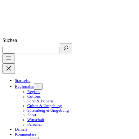
Suchen
Startseite
Regionales
Region
Cottbus
Forst & Döbern
Guben & Umgebung
Spremberg & Umgebung
Sport
Wirtschaft
Personen
Damals
Kommentare