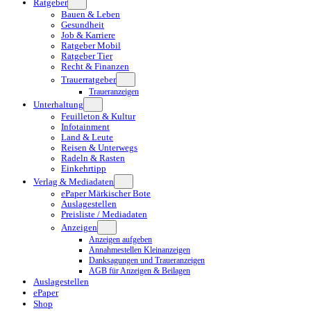
Ratgeber
Bauen & Leben
Gesundheit
Job & Karriere
Ratgeber Mobil
Ratgeber Tier
Recht & Finanzen
Trauerratgeber
Traueranzeigen
Unterhaltung
Feuilleton & Kultur
Infotainment
Land & Leute
Reisen & Unterwegs
Radeln & Rasten
Einkehrtipp
Verlag & Mediadaten
ePaper Märkischer Bote
Auslagestellen
Preisliste / Mediadaten
Anzeigen
Anzeigen aufgeben
Annahmestellen Kleinanzeigen
Danksagungen und Traueranzeigen
AGB für Anzeigen & Beilagen
Auslagestellen
ePaper
Shop