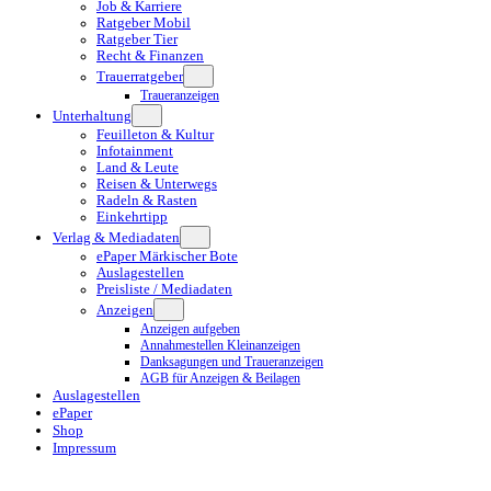
Job & Karriere
Ratgeber Mobil
Ratgeber Tier
Recht & Finanzen
Trauerratgeber
Traueranzeigen
Unterhaltung
Feuilleton & Kultur
Infotainment
Land & Leute
Reisen & Unterwegs
Radeln & Rasten
Einkehrtipp
Verlag & Mediadaten
ePaper Märkischer Bote
Auslagestellen
Preisliste / Mediadaten
Anzeigen
Anzeigen aufgeben
Annahmestellen Kleinanzeigen
Danksagungen und Traueranzeigen
AGB für Anzeigen & Beilagen
Auslagestellen
ePaper
Shop
Impressum