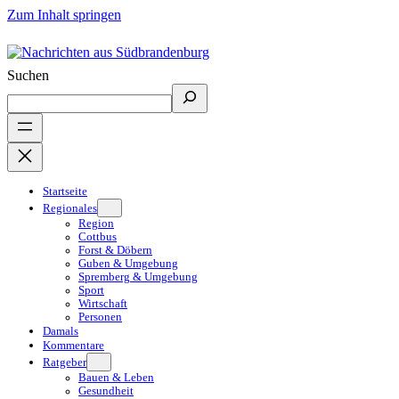
Zum Inhalt springen
Suchen
Startseite
Regionales
Region
Cottbus
Forst & Döbern
Guben & Umgebung
Spremberg & Umgebung
Sport
Wirtschaft
Personen
Damals
Kommentare
Ratgeber
Bauen & Leben
Gesundheit