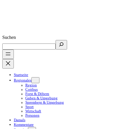
Suchen
Startseite
Regionales
Region
Cottbus
Forst & Döbern
Guben & Umgebung
Spremberg & Umgebung
Sport
Wirtschaft
Personen
Damals
Kommentare