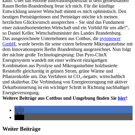
kann. Über das enorme Innovationspotenzial in dem gemeinsamen
Raum Berlin-Brandenburg freue ich mich. Für die künftige
Entwicklung unserer Wirtschaft stimmt es mich optimistisch. Den
heutigen Preisträgerinnen und Preisträger möchte ich meinen
herzlichen Glückwunsch aussprechen – Sie sind das Fundament
einer zukunftsorientierten Wirtschaft und ein Vorbild für uns alle!”,
so Daniel Keller, Wirtschaftsminister des Landes Brandenburg.
Das ausgezeichnete Unternehmen aus Cottbus, die
pyropower
GmbH
, wurde bereits für seine extern befeuerte Mikrogasturbine mit
dem Innovationspreis Berlin Brandenburg ausgezeichnet. Nun folgt
der nächste große Technologiesprung: Das Pyro-ClinX
Energiesystem wandelt mit einer weltweit einzigartigen
Kombination aus Pyrolyse und Mikrogasturbine holzbasierte
Reststoffe gleichzeitig in grünen Strom, grüne Wärme und
Pflanzenkohle um. Das Verfahren ist CO₂-negativ, wirtschaftlich
und skalierbar. Die Verbindung von Energieerzeugung mit aktiver
Dekarbonisierung ist ein wichtiger Schritt in Richtung nachhaltiger
Energieversorgung.
Weitere Beiträge aus Cottbus und Umgebung finden Sie
hier
!
Weiter Beiträge