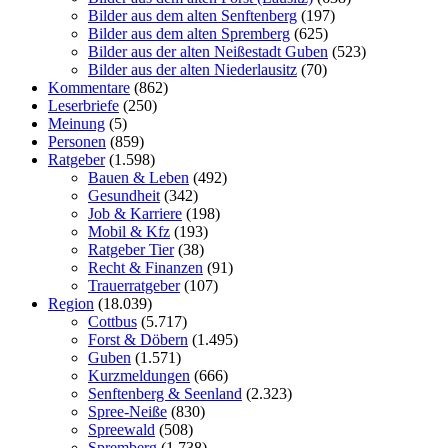
Bilder aus dem alten Senftenberg
(197)
Bilder aus dem alten Spremberg
(625)
Bilder aus der alten Neißestadt Guben
(523)
Bilder aus der alten Niederlausitz
(70)
Kommentare
(862)
Leserbriefe
(250)
Meinung
(5)
Personen
(859)
Ratgeber
(1.598)
Bauen & Leben
(492)
Gesundheit
(342)
Job & Karriere
(198)
Mobil & Kfz
(193)
Ratgeber Tier
(38)
Recht & Finanzen
(91)
Trauerratgeber
(107)
Region
(18.039)
Cottbus
(5.717)
Forst & Döbern
(1.495)
Guben
(1.571)
Kurzmeldungen
(666)
Senftenberg & Seenland
(2.323)
Spree-Neiße
(830)
Spreewald
(508)
Spremberg
(1.738)