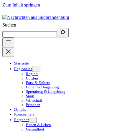
Zum Inhalt springen
Suchen
Startseite
Regionales
Region
Cottbus
Forst & Döbern
Guben & Umgebung
Spremberg & Umgebung
Sport
Wirtschaft
Personen
Damals
Kommentare
Ratgeber
Bauen & Leben
Gesundheit