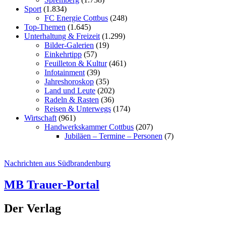
Sport
(1.834)
FC Energie Cottbus
(248)
Top-Themen
(1.645)
Unterhaltung & Freizeit
(1.299)
Bilder-Galerien
(19)
Einkehrtipp
(57)
Feuilleton & Kultur
(461)
Infotainment
(39)
Jahreshoroskop
(35)
Land und Leute
(202)
Radeln & Rasten
(36)
Reisen & Unterwegs
(174)
Wirtschaft
(961)
Handwerkskammer Cottbus
(207)
Jubiläen – Termine – Personen
(7)
Nachrichten aus Südbrandenburg
MB Trauer-Portal
Der Verlag