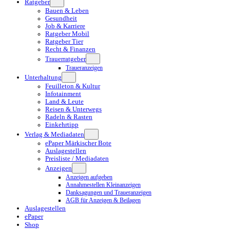
Ratgeber
Bauen & Leben
Gesundheit
Job & Karriere
Ratgeber Mobil
Ratgeber Tier
Recht & Finanzen
Trauerratgeber
Traueranzeigen
Unterhaltung
Feuilleton & Kultur
Infotainment
Land & Leute
Reisen & Unterwegs
Radeln & Rasten
Einkehrtipp
Verlag & Mediadaten
ePaper Märkischer Bote
Auslagestellen
Preisliste / Mediadaten
Anzeigen
Anzeigen aufgeben
Annahmestellen Kleinanzeigen
Danksagungen und Traueranzeigen
AGB für Anzeigen & Beilagen
Auslagestellen
ePaper
Shop