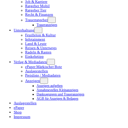
Job & Karriere
Ratgeber Mobil
Ratgeber Tier
Recht & Finanzen
Trauerratgeber
Traueranzeigen
Unterhaltung
Feuilleton & Kultur
Infotainment
Land & Leute
Reisen & Unterwegs
Radeln & Rasten
Einkehrtipp
Verlag & Mediadaten
ePaper Märkischer Bote
Auslagestellen
Preisliste / Mediadaten
Anzeigen
Anzeigen aufgeben
Annahmestellen Kleinanzeigen
Danksagungen und Traueranzeigen
AGB für Anzeigen & Beilagen
Auslagestellen
ePaper
Shop
Impressum