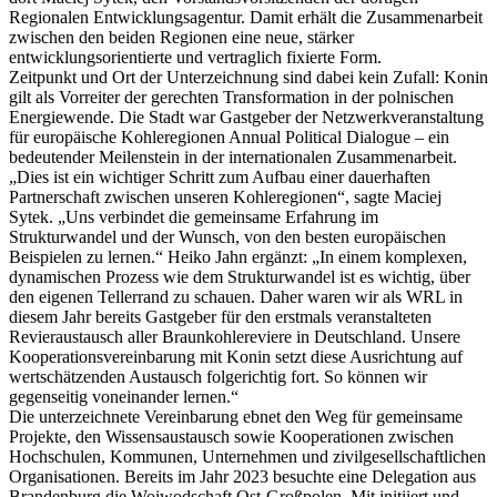
Regionalen Entwicklungsagentur. Damit erhält die Zusammenarbeit
zwischen den beiden Regionen eine neue, stärker
entwicklungsorientierte und vertraglich fixierte Form.
Zeitpunkt und Ort der Unterzeichnung sind dabei kein Zufall: Konin
gilt als Vorreiter der gerechten Transformation in der polnischen
Energiewende. Die Stadt war Gastgeber der Netzwerkveranstaltung
für europäische Kohleregionen Annual Political Dialogue – ein
bedeutender Meilenstein in der internationalen Zusammenarbeit.
„Dies ist ein wichtiger Schritt zum Aufbau einer dauerhaften
Partnerschaft zwischen unseren Kohleregionen“, sagte Maciej
Sytek. „Uns verbindet die gemeinsame Erfahrung im
Strukturwandel und der Wunsch, von den besten europäischen
Beispielen zu lernen.“ Heiko Jahn ergänzt: „In einem komplexen,
dynamischen Prozess wie dem Strukturwandel ist es wichtig, über
den eigenen Tellerrand zu schauen. Daher waren wir als WRL in
diesem Jahr bereits Gastgeber für den erstmals veranstalteten
Revieraustausch aller Braunkohlereviere in Deutschland. Unsere
Kooperationsvereinbarung mit Konin setzt diese Ausrichtung auf
wertschätzenden Austausch folgerichtig fort. So können wir
gegenseitig voneinander lernen.“
Die unterzeichnete Vereinbarung ebnet den Weg für gemeinsame
Projekte, den Wissensaustausch sowie Kooperationen zwischen
Hochschulen, Kommunen, Unternehmen und zivilgesellschaftlichen
Organisationen. Bereits im Jahr 2023 besuchte eine Delegation aus
Brandenburg die Woiwodschaft Ost-Großpolen. Mit initiiert und