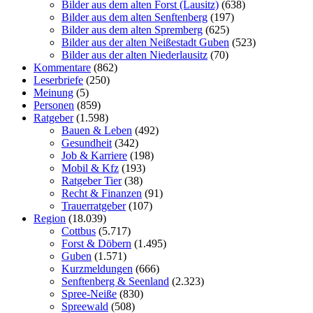
Bilder aus dem alten Forst (Lausitz)
(638)
Bilder aus dem alten Senftenberg
(197)
Bilder aus dem alten Spremberg
(625)
Bilder aus der alten Neißestadt Guben
(523)
Bilder aus der alten Niederlausitz
(70)
Kommentare
(862)
Leserbriefe
(250)
Meinung
(5)
Personen
(859)
Ratgeber
(1.598)
Bauen & Leben
(492)
Gesundheit
(342)
Job & Karriere
(198)
Mobil & Kfz
(193)
Ratgeber Tier
(38)
Recht & Finanzen
(91)
Trauerratgeber
(107)
Region
(18.039)
Cottbus
(5.717)
Forst & Döbern
(1.495)
Guben
(1.571)
Kurzmeldungen
(666)
Senftenberg & Seenland
(2.323)
Spree-Neiße
(830)
Spreewald
(508)