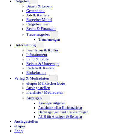
Ratgeber
Bauen & Leben
Gesundheit
Job & Karriere
Ratgeber Mobil
Ratgeber Tier
Recht & Finanzen
Trauerratgeber
Traueranzeigen
Unterhaltung
Feuilleton & Kultur
Infotainment
Land & Leute
Reisen & Unterwegs
Radeln & Rasten
Einkehrtipp
Verlag & Mediadaten
ePaper Märkischer Bote
Auslagestellen
Preisliste / Mediadaten
Anzeigen
Anzeigen aufgeben
Annahmestellen Kleinanzeigen
Danksagungen und Traueranzeigen
AGB für Anzeigen & Beilagen
Auslagestellen
ePaper
Shop