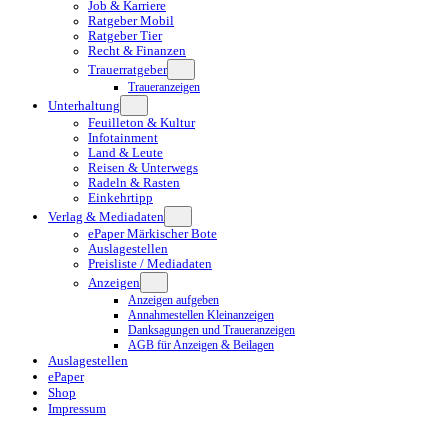
Job & Karriere
Ratgeber Mobil
Ratgeber Tier
Recht & Finanzen
Trauerratgeber
Traueranzeigen
Unterhaltung
Feuilleton & Kultur
Infotainment
Land & Leute
Reisen & Unterwegs
Radeln & Rasten
Einkehrtipp
Verlag & Mediadaten
ePaper Märkischer Bote
Auslagestellen
Preisliste / Mediadaten
Anzeigen
Anzeigen aufgeben
Annahmestellen Kleinanzeigen
Danksagungen und Traueranzeigen
AGB für Anzeigen & Beilagen
Auslagestellen
ePaper
Shop
Impressum