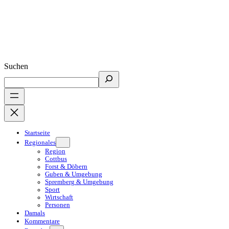
Suchen
Startseite
Regionales
Region
Cottbus
Forst & Döbern
Guben & Umgebung
Spremberg & Umgebung
Sport
Wirtschaft
Personen
Damals
Kommentare