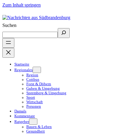
Zum Inhalt springen
Suchen
Startseite
Regionales
Region
Cottbus
Forst & Döbern
Guben & Umgebung
Spremberg & Umgebung
Sport
Wirtschaft
Personen
Damals
Kommentare
Ratgeber
Bauen & Leben
Gesundheit