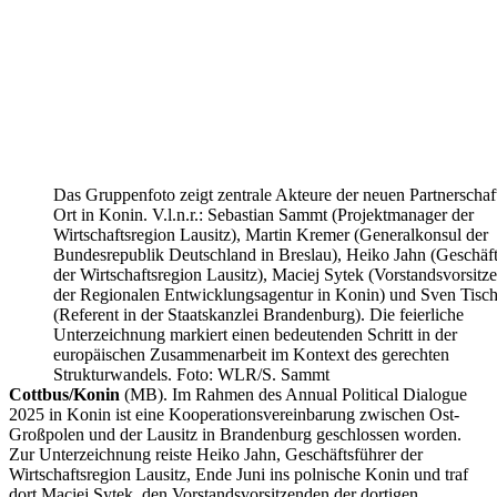
Das Gruppenfoto zeigt zentrale Akteure der neuen Partnerschaf
Ort in Konin. V.l.n.r.: Sebastian Sammt (Projektmanager der
Wirtschaftsregion Lausitz), Martin Kremer (Generalkonsul der
Bundesrepublik Deutschland in Breslau), Heiko Jahn (Geschäft
der Wirtschaftsregion Lausitz), Maciej Sytek (Vorstandsvorsitz
der Regionalen Entwicklungsagentur in Konin) und Sven Tisch
(Referent in der Staatskanzlei Brandenburg). Die feierliche
Unterzeichnung markiert einen bedeutenden Schritt in der
europäischen Zusammenarbeit im Kontext des gerechten
Strukturwandels. Foto: WLR/S. Sammt
Cottbus/Konin
(MB). Im Rahmen des Annual Political Dialogue
2025 in Konin ist eine Kooperationsvereinbarung zwischen Ost-
Großpolen und der Lausitz in Brandenburg geschlossen worden.
Zur Unterzeichnung reiste Heiko Jahn, Geschäftsführer der
Wirtschaftsregion Lausitz, Ende Juni ins polnische Konin und traf
dort Maciej Sytek, den Vorstandsvorsitzenden der dortigen