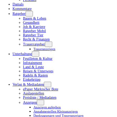
Damals
Kommentare
Ratgeber
Bauen & Leben
Gesundheit
Job & Karriere
Ratgeber Mobil
Ratgeber Tier
Recht & Finanzen
Trauerratgeber
Traueranzeigen
Unterhaltung
Feuilleton & Kultur
Infotainment
Land & Leute
Reisen & Unterwegs
Radeln & Rasten
Einkehrtipp
Verlag & Mediadaten
ePaper Märkischer Bote
Auslagestellen
Preisliste / Mediadaten
Anzeigen
Anzeigen aufgeben
Annahmestellen Kleinanzeigen
Danksagungen und Traueranzeigen