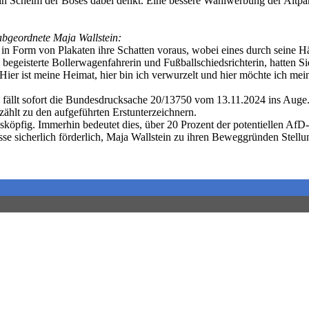
n Schelm der Böses dabei denkt. Eine bessere Wahlwerbung der Altpart
bgeordnete Maja Wallstein:
n Form von Plakaten ihre Schatten voraus, wobei eines durch seine Häu
begeisterte Bollerwagenfahrerin und Fußballschiedsrichterin, hatten 
. Hier ist meine Heimat, hier bin ich verwurzelt und hier möchte ich
t, fällt sofort die Bundesdrucksache 20/13750 vom 13.11.2024 ins Auge.
zählt zu den aufgeführten Erstunterzeichnern.
sköpfig. Immerhin bedeutet dies, über 20 Prozent der potentiellen AfD
se sicherlich förderlich, Maja Wallstein zu ihren Beweggründen Stell