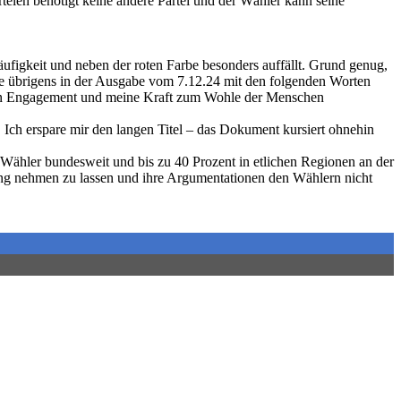
eien benötigt keine andere Partei und der Wähler kann seine
figkeit und neben der roten Farbe besonders auffällt. Grund genug,
Sie übrigens in der Ausgabe vom 7.12.24 mit den folgenden Worten
 mein Engagement und meine Kraft zum Wohle der Menschen
 Ich erspare mir den langen Titel – das Dokument kursiert ohnehin
-Wähler bundesweit und bis zu 40 Prozent in etlichen Regionen an der
ung nehmen zu lassen und ihre Argumentationen den Wählern nicht