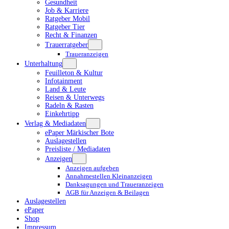
Gesundheit
Job & Karriere
Ratgeber Mobil
Ratgeber Tier
Recht & Finanzen
Trauerratgeber
Traueranzeigen
Unterhaltung
Feuilleton & Kultur
Infotainment
Land & Leute
Reisen & Unterwegs
Radeln & Rasten
Einkehrtipp
Verlag & Mediadaten
ePaper Märkischer Bote
Auslagestellen
Preisliste / Mediadaten
Anzeigen
Anzeigen aufgeben
Annahmestellen Kleinanzeigen
Danksagungen und Traueranzeigen
AGB für Anzeigen & Beilagen
Auslagestellen
ePaper
Shop
Impressum