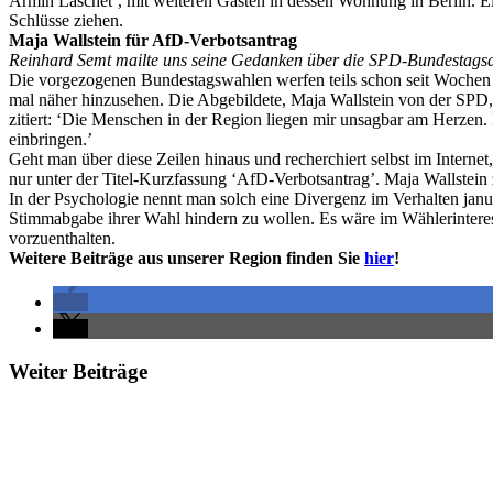
Armin Laschet’, mit weiteren Gästen in dessen Wohnung in Berlin. Ei
Schlüsse ziehen.
Maja Wallstein für AfD-Verbotsantrag
Reinhard Semt mailte uns seine Gedanken über die SPD-Bundestagsa
Die vorgezogenen Bundestagswahlen werfen teils schon seit Wochen i
mal näher hinzusehen. Die Abgebildete, Maja Wallstein von der SPD, 
zitiert: ‘Die Menschen in der Region liegen mir unsagbar am Herzen
einbringen.’
Geht man über diese Zeilen hinaus und recherchiert selbst im Interne
nur unter der Titel-Kurzfassung ‘AfD-Verbotsantrag’. Maja Wallstein 
In der Psychologie nennt man solch eine Divergenz im Verhalten janu
Stimmabgabe ihrer Wahl hindern zu wollen. Es wäre im Wählerinteres
vorzuenthalten.
Weitere Beiträge aus unserer Region finden Sie
hier
!
Weiter Beiträge