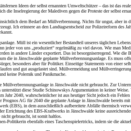
tätsfernen Ideen der selbst ernannten Umweltschützer – das ist das rea
lich die Inselregierung der Malediven gegen die Proteste der selbst er
nsichtlich dem Bedarf an Müllverbrennung. Nichts für ungut, aber in de
eugt. Ich erinnere an den Landtagsentscheid zur Polizeireform des Jahr
ekannt.
nlage. Müll ist ein wesentlicher Bestandteil unseres täglichen Leben
 denn jeder von uns „produziert“ regelmäßig zu viel davon. Wie man Me
erden in andere Länder exportiert. Das ist besorgniserregend. Wie di
um die in Jänschwalde geplante Müllverbrennungsanlage. Es muss offen 
er, besonders aber für Politiker. Einseitige Statements von einer selb
fen und gut ausgelastet sind. Müllvermeidung und Müllverringerung s
t und keine Polemik und Panikmache.
 Müllverbrennungsanlage in Jänschwalde nicht gebraucht. Zur Unterma
unterstützt diese Studie Schinowskys Argumentation in keiner Weise. V
m Jahr 2040, wahrscheinlicher ist aus heutiger Sicht jedoch ein Fehlen
r Prognos AG für 2040 die geplante Anlage in Jänschwalde bereits mit e
werk (EBS), in dem ausschließlich aufbereitete Abfälle thermisch verw
tz der Errichtung des EBS-Kraftwerks in Jänschwalde keine ausreichen
cht gebraucht, ist somit haltlos.
en-Politikerin ebenfalls eines Taschenspielertricks, indem sie die ak