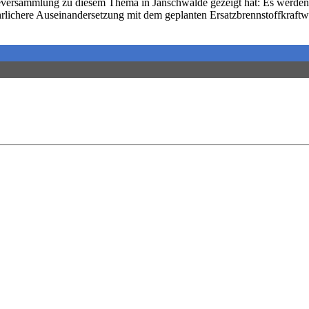
deversammlung zu diesem Thema in Jänschwalde gezeigt hat: Es werde
hrlichere Auseinandersetzung mit dem geplanten Ersatzbrennstoffkraf