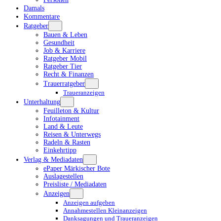
Damals
Kommentare
Ratgeber
Bauen & Leben
Gesundheit
Job & Karriere
Ratgeber Mobil
Ratgeber Tier
Recht & Finanzen
Trauerratgeber
Traueranzeigen
Unterhaltung
Feuilleton & Kultur
Infotainment
Land & Leute
Reisen & Unterwegs
Radeln & Rasten
Einkehrtipp
Verlag & Mediadaten
ePaper Märkischer Bote
Auslagestellen
Preisliste / Mediadaten
Anzeigen
Anzeigen aufgeben
Annahmestellen Kleinanzeigen
Danksagungen und Traueranzeigen