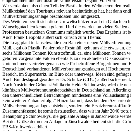
eingesammelt und der absurde Müllkreislauf begann von vorn.
Wir verdanken also einen Teil der Plastik in den Weltmeeren den reali
Müllkreislauf den Tourismus relevant beeinträchtigt hat, hat dann end
Müllverbrennungsanlage beschlossen und umgesetzt.
Des Weiteren beruft sich diese Umweltschützerin auf ein Gutachten hi
Wunschgutachten kennen gelernt. Und die werden an vielen Stellen erz
Professoren bestückten Gremiums möglich wurde. Das Ergebnis ist b
Auch Frank Leopold äußert sich kritisch zum Thema:
Die Leag plant in Jänschwalde den Bau einer neuen Müllverbrennungsa
Müll, egal ob Plastik, Papier oder Restmüll, geht uns alle etwas an,
sechs Millionen Tonnen Kunststoffmüll, ca. eine Millionen Tonnen w
gehören vorgenannte Fakten ebenfalls zu den aktuellen Diskussionen 
Unternehmensvertreter genauso wie für betroffene Bürgerinnen und Bürg
Deutschland vorhandenen Müllverbrennungsanlagen auf Hochtouren lau
Bereich, im Supermarkt, im Büro oder unterwegs. Ideen sind gefrag
Auch Bundestagsabgeordneter Dr. Schulze (CDU) äußert sich erneut:
Nach Ansicht der Grünen-Politikerin Heide Schinowsky wird die neue
künftigen Müllverbrennungskapazitäten in Deutschland an. Allerdings 
den unterschiedlichen Betrachtungen mindestens eine Vollauslastung i
kein weiterer Zubau erfolgt.“ Hinzu kommt, dass bei dem Szenario de
Müllverbrennungsanlage entstehen, sondern ein Ersatzbrennstoffkraft
Zusammenfassend ist somit festzustellen, dass wir im Jahr 2040 tro
Behauptung Schinowskys, die geplante Anlage in Jänschwalde werde ni
Bei der Größe der neuen Anlage in Jänschwalde bedient sich die Grün
EBS-Kraftwerks addiert.