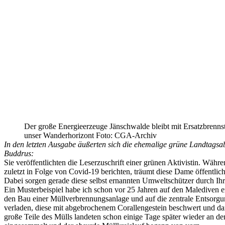
Der große Energieerzeuge Jänschwalde bleibt mit Ersatzbrenns
unser Wanderhorizont Foto: CGA-Archiv
In den letzten Ausgabe äußerten sich die ehemalige grüne Landtags
Buddrus:
Sie veröffentlichten die Leserzuschrift einer grünen Aktivistin. Wä
zuletzt in Folge von Covid-19 berichten, träumt diese Dame öffentl
Dabei sorgen gerade diese selbst ernannten Umweltschützer durch I
Ein Musterbeispiel habe ich schon vor 25 Jahren auf den Malediven er
den Bau einer Müllverbrennungsanlage und auf die zentrale Entsorgung
verladen, diese mit abgebrochenem Corallengestein beschwert und dan
große Teile des Mülls landeten schon einige Tage später wieder an d