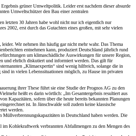
le Ergebnis grüner Umweltpolitik. Leider erst nachdem dieser absurde
nannten Umweltschützer den Bau einer zentralen
n letzten 30 Jahren habe wohl nicht nur ich eigentlich nur
es 2002, erst durch das Gutachten eines großen, mit sehr vielen
s, leider. Wir nehmen ihn häufig gar nicht mehr wahr. Das Thema
dienberichten entnehmen kann, produziert Deutschland jährlich rund
e Befürchtungen um klimaschädliche Auswirkungen für unsere Region,
und ehrlich diskutiert und informiert werden. Das gilt für
sternannten „Klimaexpertin“ sind wenig hilfreich, solange die in
ind in vielen Lebenssituationen möglich, zu Hause im privaten
uerung ihrer These führt sie eine Studie der Prognos AG zu den
ielmehr heißt es darin wörtlich: „Im Gesamtergebnis resultiert aus
 von Kapazitäten, sofern über die heute bereits bekannten Planungen
ingerechnet ist. In Jänschwalde soll zudem keine klassische
ertet werden.
den Müllverbrennungskapazitäten in Deutschland haben werden. Die
tuell im Kohlekraftwerk verbrannten Abfallmengen zu den Mengen des