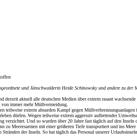
toffen
abgeordnete und Jänschwalderin Heide Schinowsky und andere zu der M
hrend derzeit aktuell alle deutschen Medien über extrem rasant wachsen
ich von immer mehr Müllvermeidung.
hren teilweise extrem absurden Kampf gegen Müllverbrennungsanlagen
leben dürfen. Wegen teilweise extrem aggressiv auftretender Umweltsch
 verzichtet. Und so wurden über 20 Jahre fast täglich auf den Inseln 
n zu Meeresarmen mit einer größeren Tiefe transportiert und ins Meer
en Stränden der Inseln. So hat täglich das Personal unserer Urlaubsi