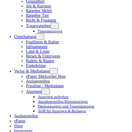
Gesundheit
Job & Karriere
Ratgeber Mobil
Ratgeber Tier
Recht & Finanzen
Trauerratgeber
Traueranzeigen
Unterhaltung
Feuilleton & Kultur
Infotainment
Land & Leute
Reisen & Unterwegs
Radeln & Rasten
Einkehrtipp
Verlag & Mediadaten
ePaper Märkischer Bote
Auslagestellen
Preisliste / Mediadaten
Anzeigen
Anzeigen aufgeben
Annahmestellen Kleinanzeigen
Danksagungen und Traueranzeigen
AGB für Anzeigen & Beilagen
Auslagestellen
ePaper
Shop
Impressum