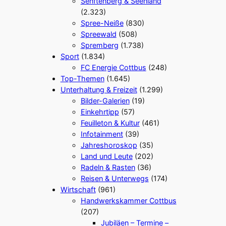
Senftenberg & Seenland
(2.323)
Spree-Neiße
(830)
Spreewald
(508)
Spremberg
(1.738)
Sport
(1.834)
FC Energie Cottbus
(248)
Top-Themen
(1.645)
Unterhaltung & Freizeit
(1.299)
Bilder-Galerien
(19)
Einkehrtipp
(57)
Feuilleton & Kultur
(461)
Infotainment
(39)
Jahreshoroskop
(35)
Land und Leute
(202)
Radeln & Rasten
(36)
Reisen & Unterwegs
(174)
Wirtschaft
(961)
Handwerkskammer Cottbus
(207)
Jubiläen – Termine –