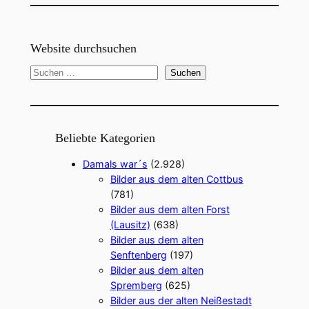
Website durchsuchen
S
Suchen
u
c
h
e
Beliebte Kategorien
n
Damals war´s
(2.928)
Bilder aus dem alten Cottbus
(781)
Bilder aus dem alten Forst
(Lausitz)
(638)
Bilder aus dem alten
Senftenberg
(197)
Bilder aus dem alten
Spremberg
(625)
Bilder aus der alten Neißestadt