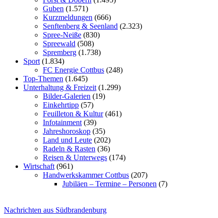
Guben
(1.571)
Kurzmeldungen
(666)
Senftenberg & Seenland
(2.323)
Spree-Neiße
(830)
Spreewald
(508)
Spremberg
(1.738)
Sport
(1.834)
FC Energie Cottbus
(248)
Top-Themen
(1.645)
Unterhaltung & Freizeit
(1.299)
Bilder-Galerien
(19)
Einkehrtipp
(57)
Feuilleton & Kultur
(461)
Infotainment
(39)
Jahreshoroskop
(35)
Land und Leute
(202)
Radeln & Rasten
(36)
Reisen & Unterwegs
(174)
Wirtschaft
(961)
Handwerkskammer Cottbus
(207)
Jubiläen – Termine – Personen
(7)
Nachrichten aus Südbrandenburg