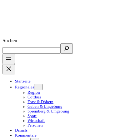
Suchen
Startseite
Regionales
Region
Cottbus
Forst & Döbern
Guben & Umgebung
Spremberg & Umgebung
Sport
Wirtschaft
Personen
Damals
Kommentare