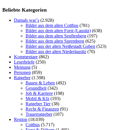
Beliebte Kategorien
Damals war´s
(2.928)
Bilder aus dem alten Cottbus
(781)
Bilder aus dem alten Forst (Lausitz)
(638)
Bilder aus dem alten Senftenberg
(197)
Bilder aus dem alten Spremberg
(625)
Bilder aus der alten Neißestadt Guben
(523)
Bilder aus der alten Niederlausitz
(70)
Kommentare
(862)
Leserbriefe
(250)
Meinung
(5)
Personen
(859)
Ratgeber
(1.598)
Bauen & Leben
(492)
Gesundheit
(342)
Job & Karriere
(198)
Mobil & Kfz
(193)
Ratgeber Tier
(38)
Recht & Finanzen
(91)
Trauerratgeber
(107)
Region
(18.039)
Cottbus
(5.717)
Forst & Döbern
(1.495)