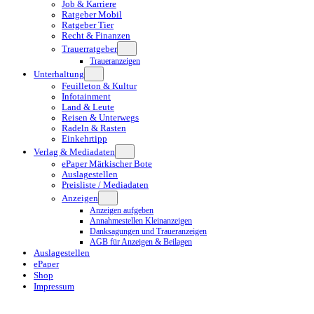
Job & Karriere
Ratgeber Mobil
Ratgeber Tier
Recht & Finanzen
Trauerratgeber
Traueranzeigen
Unterhaltung
Feuilleton & Kultur
Infotainment
Land & Leute
Reisen & Unterwegs
Radeln & Rasten
Einkehrtipp
Verlag & Mediadaten
ePaper Märkischer Bote
Auslagestellen
Preisliste / Mediadaten
Anzeigen
Anzeigen aufgeben
Annahmestellen Kleinanzeigen
Danksagungen und Traueranzeigen
AGB für Anzeigen & Beilagen
Auslagestellen
ePaper
Shop
Impressum