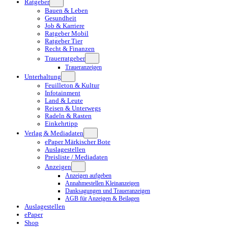
Ratgeber
Bauen & Leben
Gesundheit
Job & Karriere
Ratgeber Mobil
Ratgeber Tier
Recht & Finanzen
Trauerratgeber
Traueranzeigen
Unterhaltung
Feuilleton & Kultur
Infotainment
Land & Leute
Reisen & Unterwegs
Radeln & Rasten
Einkehrtipp
Verlag & Mediadaten
ePaper Märkischer Bote
Auslagestellen
Preisliste / Mediadaten
Anzeigen
Anzeigen aufgeben
Annahmestellen Kleinanzeigen
Danksagungen und Traueranzeigen
AGB für Anzeigen & Beilagen
Auslagestellen
ePaper
Shop