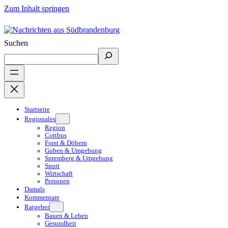
Zum Inhalt springen
Suchen
Startseite
Regionales
Region
Cottbus
Forst & Döbern
Guben & Umgebung
Spremberg & Umgebung
Sport
Wirtschaft
Personen
Damals
Kommentare
Ratgeber
Bauen & Leben
Gesundheit